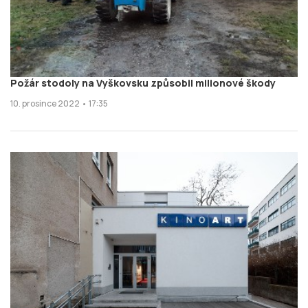
Požár stodoly na Vyškovsku způsobil milionové škody
10. prosince 2022 • 17:35