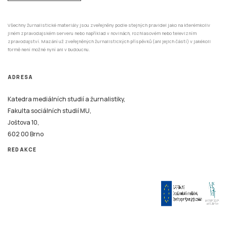
Všechny žurnalistické materiály jsou zveřejněny podle stejných pravidel jako na kterémkoliv
jiném zpravodajském serveru nebo například v novinách, rozhlasovém nebo televizním
zpravodajství. Mazání už zveřejněných žurnalistických příspěvků (ani jejich částí) v jakékoli
formě není možné nyní ani v budoucnu.
ADRESA
Katedra mediálních studií a žurnalistiky,
Fakulta sociálních studií MU,
Joštova 10,
602 00 Brno
REDAKCE