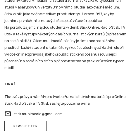
studenty Katedry mediálních studií a žurnalistiky z Fakulty sociálních
studií Masarykovy univerzity Brno v rámci studia jako cvičné médium.
Stisk vznikl jako cvičné médium pro studenty už v roce 1997, kdy byl
jedním z prvních internetových časopisů v České republice.
Na portálu zájemci najdou studentský deník Stisk Online, Rádio Stisk, TV
Stisk a také výstupy některých dalších žurnalistických kurzů (s přesahem
na sociální sítě). Cílem multimediální dílny je simulace redakčního
prostředí, každý student si tak může vyzkoušet všechny základní role při
výrobě online zpravodajského či publicistického obsahu i související
působení na sociálních sítích a připravit se tak na praxi v různých typech
médií.
TIRÁŽ
Tiskové zprávy a náměty pro tvorbu žurnalistických materiálů pro Online
Stisk, Rádio Stisk a TV Stisk zasílejte pouze na e-mail:
email
stisk.munimedia@gmail.com
NEWSLETTER