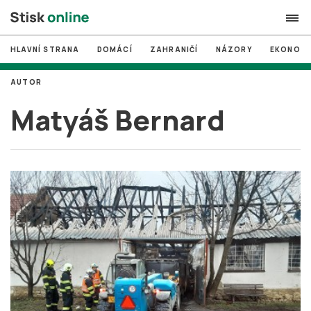
HLAVNÍ STRANA
DOMÁCÍ
ZAHRANIČÍ
NÁZORY
EKONOMI
search
AUTOR
#
MUNI
Matyáš Bernard
#
Brno
#
volby
login
PŘIHLÁSIT SE
Zapomněli jste heslo?
Založit nový účet