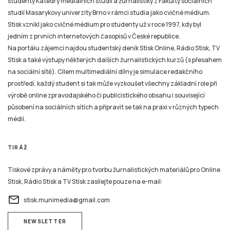
studenty Katedry mediálních studií a žurnalistiky z Fakulty sociálních
studií Masarykovy univerzity Brno v rámci studia jako cvičné médium.
Stisk vznikl jako cvičné médium pro studenty už v roce 1997, kdy byl
jedním z prvních internetových časopisů v České republice.
Na portálu zájemci najdou studentský deník Stisk Online, Rádio Stisk, TV
Stisk a také výstupy některých dalších žurnalistických kurzů (s přesahem
na sociální sítě). Cílem multimediální dílny je simulace redakčního
prostředí, každý student si tak může vyzkoušet všechny základní role při
výrobě online zpravodajského či publicistického obsahu i související
působení na sociálních sítích a připravit se tak na praxi v různých typech
médií.
TIRÁŽ
Tiskové zprávy a náměty pro tvorbu žurnalistických materiálů pro Online
Stisk, Rádio Stisk a TV Stisk zasílejte pouze na e-mail:
email
stisk.munimedia@gmail.com
NEWSLETTER