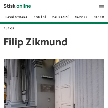
HLAVNÍ STRANA
DOMÁCÍ
ZAHRANIČÍ
NÁZORY
EKONOMI
search
AUTOR
#
MUNI
Filip Zikmund
#
Brno
#
volby
login
PŘIHLÁSIT SE
Zapomněli jste heslo?
Založit nový účet