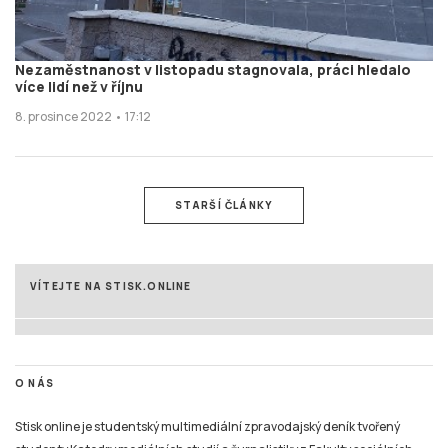
Nezaměstnanost v listopadu stagnovala, práci hledalo
více lidí než v říjnu
8. prosince 2022 • 17:12
STARŠÍ ČLÁNKY
VÍTEJTE NA STISK.ONLINE
O NÁS
Stisk online je studentský multimediální zpravodajský deník tvořený