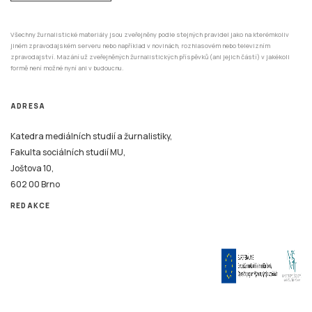
Všechny žurnalistické materiály jsou zveřejněny podle stejných pravidel jako na kterémkoliv
jiném zpravodajském serveru nebo například v novinách, rozhlasovém nebo televizním
zpravodajství. Mazání už zveřejněných žurnalistických příspěvků (ani jejich částí) v jakékoli
formě není možné nyní ani v budoucnu.
ADRESA
Katedra mediálních studií a žurnalistiky,
Fakulta sociálních studií MU,
Joštova 10,
602 00 Brno
REDAKCE