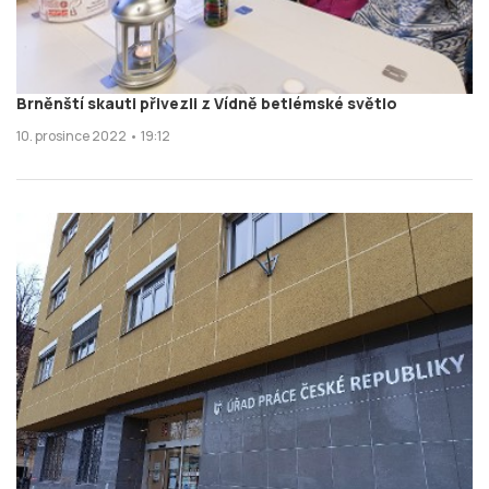
Brněnští skauti přivezli z Vídně betlémské světlo
10. prosince 2022 • 19:12