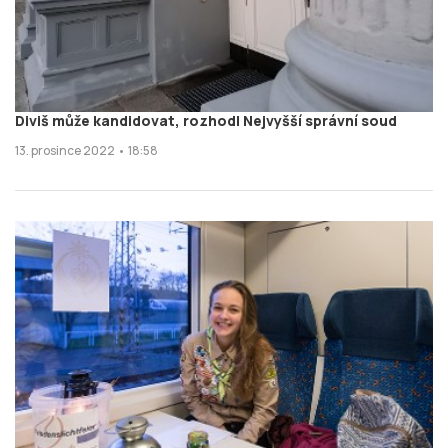
Diviš může kandidovat, rozhodl Nejvyšší správní soud
13. prosince 2022 • 18:58