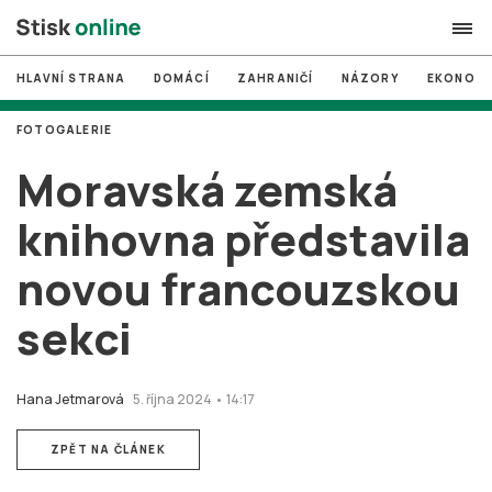
HLAVNÍ STRANA
DOMÁCÍ
ZAHRANIČÍ
NÁZORY
EKONOMI
search
FOTOGALERIE
#
MUNI
Moravská zemská
#
Brno
knihovna představila
#
volby
novou francouzskou
login
PŘIHLÁSIT SE
sekci
Zapomněli jste heslo?
Založit nový účet
Hana Jetmarová
5. října 2024 • 14:17
ZPĚT NA ČLÁNEK