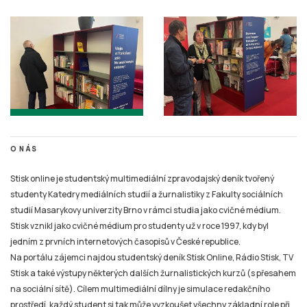
O NÁS
Stisk online je studentský multimediální zpravodajský deník tvořený
studenty Katedry mediálních studií a žurnalistiky z Fakulty sociálních
studií Masarykovy univerzity Brno v rámci studia jako cvičné médium.
Stisk vznikl jako cvičné médium pro studenty už v roce 1997, kdy byl
jedním z prvních internetových časopisů v České republice.
Na portálu zájemci najdou studentský deník Stisk Online, Rádio Stisk, TV
Stisk a také výstupy některých dalších žurnalistických kurzů (s přesahem
na sociální sítě). Cílem multimediální dílny je simulace redakčního
prostředí, každý student si tak může vyzkoušet všechny základní role při