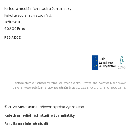
Katedra mediálních studií a žurnalistiky,
Fakulta sociálních studií MU,
Joštova 10,
602 00 Brno
REDAKCE
Tento systém je financován v rámci realizace projektu Strategické investice Masarykovy
univerzity do vzdělávání SIMU+ registrační číslo CZ.02.2.67/0.0/0.0/16_016/0002416.
© 2026 Stisk.Online – všechna práva vyhrazena
Katedra mediálních studií a žurnalistiky
Fakulta sociálních studií