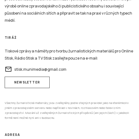
výrobě online zpravodajského či publicistického obsahu i související
působení na sociálních sítích a připravit se tak na praxi v různých typech
médií.
TIRÁŽ
Tiskové zprávy a náměty pro tvorbu žurnalistických materiálů pro Online
Stisk, Rádio Stisk a TV Stisk zasílejte pouze na e-mail:
email
stisk.munimedia@gmail.com
NEWSLETTER
Všechny žurnalistické materiály jsou zveřejněny podle stejných pravidel jako na kterémkoliv
jiném zpravodajském serveru nebo například v novinách, rozhlasovém nebo televizním
zpravodajství. Mazání už zveřejněných žurnalistických příspěvků (ani jejich částí) v jakékoli
formě není možné nyní ani v budoucnu.
ADRESA