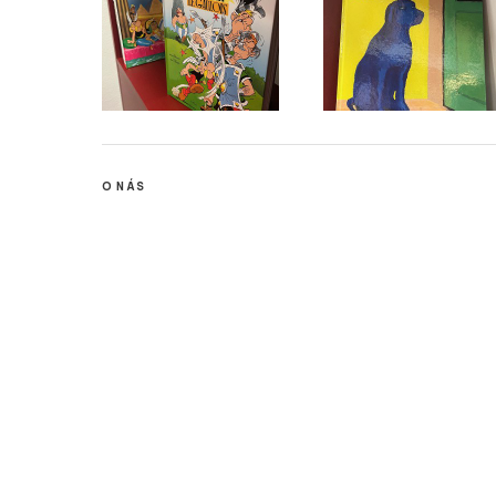
O NÁS
Stisk online je studentský multimediální zpravodajský deník t
mediálních studií a žurnalistiky z Fakulty sociálních studií Ma
studia jako cvičné médium. Stisk vznikl jako cvičné médium pro 
jedním z prvních internetových časopisů v České republice.
Na portálu zájemci najdou studentský deník Stisk Online, Rádio
některých dalších žurnalistických kurzů (s přesahem na sociál
dílny je simulace redakčního prostředí, každý student si tak 
role při výrobě online zpravodajského či publicistického obsahu
sociálních sítích a připravit se tak na praxi v různých typech mé