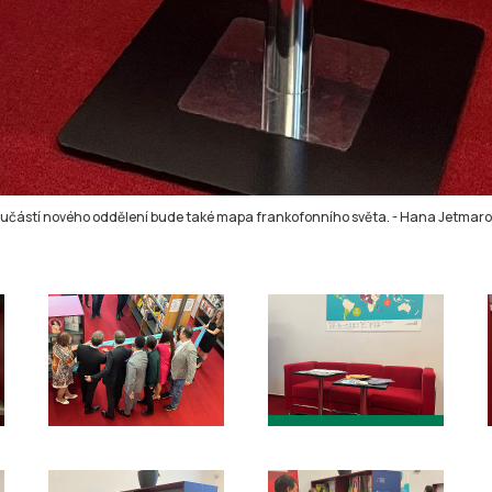
učástí nového oddělení bude také mapa frankofonního světa.
-
Hana Jetmaro