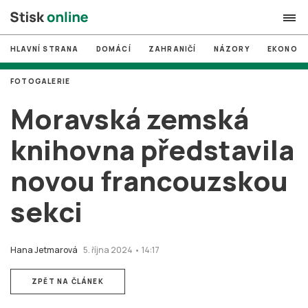
HLAVNÍ STRANA
DOMÁCÍ
ZAHRANIČÍ
NÁZORY
EKONOMI
search
FOTOGALERIE
#
MUNI
Moravská zemská
#
Brno
knihovna představila
#
volby
novou francouzskou
login
PŘIHLÁSIT SE
sekci
Zapomněli jste heslo?
Založit nový účet
Hana Jetmarová
5. října 2024 • 14:17
ZPĚT NA ČLÁNEK