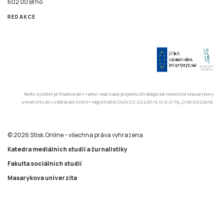
602 00 Brno
REDAKCE
Tento systém je financován v rámci realizace projektu Strategické investice Masarykovy
univerzity do vzdělávání SIMU+ registrační číslo CZ.02.2.67/0.0/0.0/16_016/0002416.
© 2026 Stisk.Online – všechna práva vyhrazena
Katedra mediálních studií a žurnalistiky
Fakulta sociálních studií
Masarykova univerzita