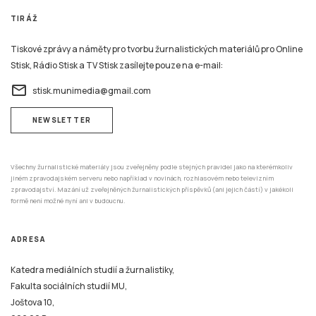
TIRÁŽ
Tiskové zprávy a náměty pro tvorbu žurnalistických materiálů pro Online
Stisk, Rádio Stisk a TV Stisk zasílejte pouze na e-mail:
email
stisk.munimedia@gmail.com
NEWSLETTER
Všechny žurnalistické materiály jsou zveřejněny podle stejných pravidel jako na kterémkoliv
jiném zpravodajském serveru nebo například v novinách, rozhlasovém nebo televizním
zpravodajství. Mazání už zveřejněných žurnalistických příspěvků (ani jejich částí) v jakékoli
formě není možné nyní ani v budoucnu.
ADRESA
Katedra mediálních studií a žurnalistiky,
Fakulta sociálních studií MU,
Joštova 10,