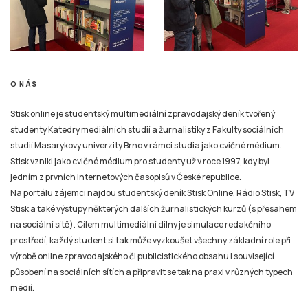
O NÁS
Stisk online je studentský multimediální zpravodajský deník tvořený
studenty Katedry mediálních studií a žurnalistiky z Fakulty sociálních
studií Masarykovy univerzity Brno v rámci studia jako cvičné médium.
Stisk vznikl jako cvičné médium pro studenty už v roce 1997, kdy byl
jedním z prvních internetových časopisů v České republice.
Na portálu zájemci najdou studentský deník Stisk Online, Rádio Stisk, TV
Stisk a také výstupy některých dalších žurnalistických kurzů (s přesahem
na sociální sítě). Cílem multimediální dílny je simulace redakčního
prostředí, každý student si tak může vyzkoušet všechny základní role při
výrobě online zpravodajského či publicistického obsahu i související
působení na sociálních sítích a připravit se tak na praxi v různých typech
médií.