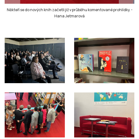
Někteří se do nových knih začetli již v průběhu komentované prohlídky.
-
Hana Jetmarová