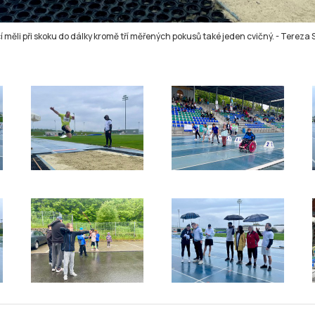
í měli při skoku do dálky kromě tří měřených pokusů také jeden cvičný.
-
Tereza 