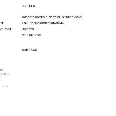
ADRESA
Katedra mediálních studií a žurnalistiky,
isk,
Fakulta sociálních studií MU,
a e-mail:
Joštova 10,
602 00 Brno
REDAKCE
dle
odajském
o
li formě