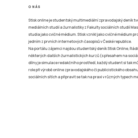
O NÁS
Stisk online je studentský multimediální zpravodajský deník t
mediálních studií a žurnalistiky z Fakulty sociálních studií Ma
studia jako cvičné médium. Stisk vznikl jako cvičné médium pro 
jedním z prvních internetových časopisů v České republice.
Na portálu zájemci najdou studentský deník Stisk Online, Rádio
některých dalších žurnalistických kurzů (s přesahem na sociál
dílny je simulace redakčního prostředí, každý student si tak 
role při výrobě online zpravodajského či publicistického obsahu
sociálních sítích a připravit se tak na praxi v různých typech mé