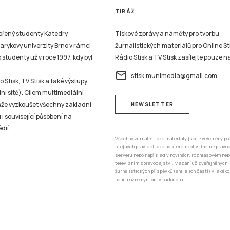
TIRÁŽ
vořený studenty Katedry
Tiskové zprávy a náměty pro tvorbu
sarykovy univerzity Brno v rámci
žurnalistických materiálů pro Online St
studenty už v roce 1997, kdy byl
Rádio Stisk a TV Stisk zasílejte pouze n
email
stisk.munimedia@gmail.com
 Stisk, TV Stisk a také výstupy
ní sítě). Cílem multimediální
může vyzkoušet všechny základní
NEWSLETTER
 i související působení na
dií.
Všechny žurnalistické materiály jsou zveřejněny po
stejných pravidel jako na kterémkoliv jiném zprav
serveru nebo například v novinách, rozhlasovém neb
televizním zpravodajství. Mazání už zveřejněných
žurnalistických příspěvků (ani jejich částí) v jakéko
není možné nyní ani v budoucnu.