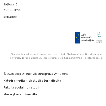
Joštova 10,
602 00 Brno
REDAKCE
Tento systém je financován v rámci realizace projektu Strategické investice Masarykovy
univerzity do vzdělávání SIMU+ registrační číslo CZ.02.2.67/0.0/0.0/16_016/0002416.
© 2026 Stisk.Online – všechna práva vyhrazena
Katedra mediálních studií a žurnalistiky
Fakulta sociálních studií
Masarykova univerzita