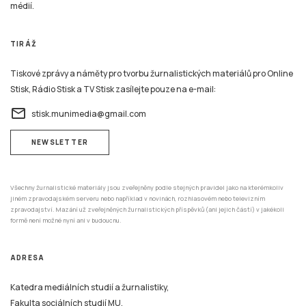
médií.
TIRÁŽ
Tiskové zprávy a náměty pro tvorbu žurnalistických materiálů pro Online
Stisk, Rádio Stisk a TV Stisk zasílejte pouze na e-mail:
email
stisk.munimedia@gmail.com
NEWSLETTER
Všechny žurnalistické materiály jsou zveřejněny podle stejných pravidel jako na kterémkoliv
jiném zpravodajském serveru nebo například v novinách, rozhlasovém nebo televizním
zpravodajství. Mazání už zveřejněných žurnalistických příspěvků (ani jejich částí) v jakékoli
formě není možné nyní ani v budoucnu.
ADRESA
Katedra mediálních studií a žurnalistiky,
Fakulta sociálních studií MU,