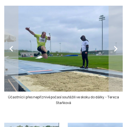
chevron_left
chevron_right
Účastníci i přes nepříznivé počasí soutěžili ve skoku do dálky.
-
Tereza
Staňková