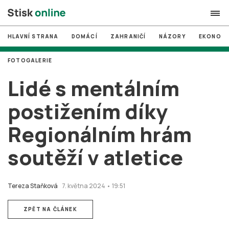
HLAVNÍ STRANA
DOMÁCÍ
ZAHRANIČÍ
NÁZORY
EKONOMI
search
FOTOGALERIE
#
MUNI
Lidé s mentálním
#
Brno
postižením díky
#
volby
Regionálním hrám
login
PŘIHLÁSIT SE
soutěží v atletice
Zapomněli jste heslo?
Založit nový účet
Tereza Staňková
7. května 2024 • 19:51
ZPĚT NA ČLÁNEK