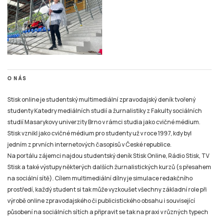
O NÁS
Stisk online je studentský multimediální zpravodajský deník tvořený
studenty Katedry mediálních studií a žurnalistiky z Fakulty sociálních
studií Masarykovy univerzity Brno v rámci studia jako cvičné médium.
Stisk vznikl jako cvičné médium pro studenty už v roce 1997, kdy byl
jedním z prvních internetových časopisů v České republice.
Na portálu zájemci najdou studentský deník Stisk Online, Rádio Stisk, TV
Stisk a také výstupy některých dalších žurnalistických kurzů (s přesahem
na sociální sítě). Cílem multimediální dílny je simulace redakčního
prostředí, každý student si tak může vyzkoušet všechny základní role při
výrobě online zpravodajského či publicistického obsahu i související
působení na sociálních sítích a připravit se tak na praxi v různých typech