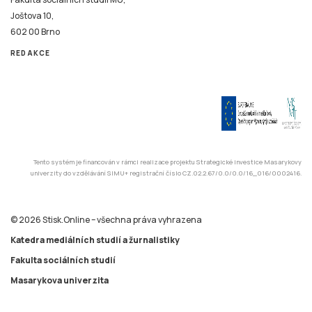
Joštova 10,
602 00 Brno
REDAKCE
Tento systém je financován v rámci realizace projektu Strategické investice Masarykovy
univerzity do vzdělávání SIMU+ registrační číslo CZ.02.2.67/0.0/0.0/16_016/0002416.
© 2026 Stisk.Online – všechna práva vyhrazena
Katedra mediálních studií a žurnalistiky
Fakulta sociálních studií
Masarykova univerzita