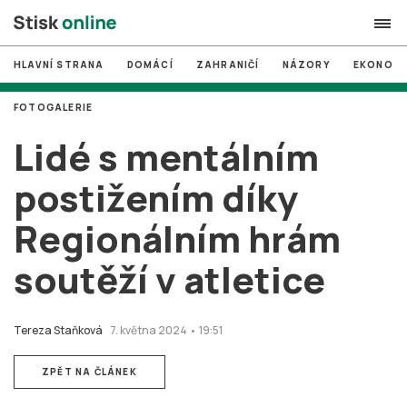
HLAVNÍ STRANA
DOMÁCÍ
ZAHRANIČÍ
NÁZORY
EKONOMI
search
FOTOGALERIE
#
MUNI
Lidé s mentálním
#
Brno
postižením díky
#
volby
Regionálním hrám
login
PŘIHLÁSIT SE
soutěží v atletice
Zapomněli jste heslo?
Založit nový účet
Tereza Staňková
7. května 2024 • 19:51
ZPĚT NA ČLÁNEK