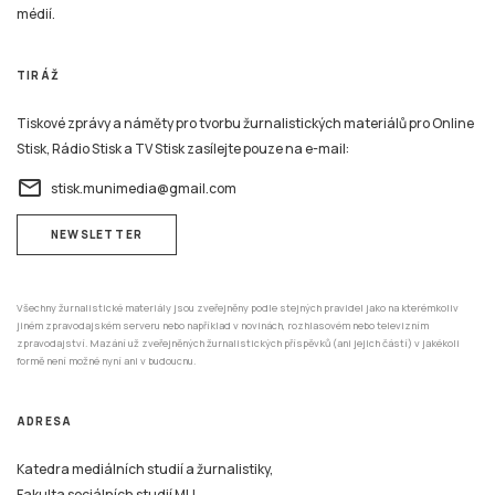
médií.
TIRÁŽ
Tiskové zprávy a náměty pro tvorbu žurnalistických materiálů pro Online
Stisk, Rádio Stisk a TV Stisk zasílejte pouze na e-mail:
email
stisk.munimedia@gmail.com
NEWSLETTER
Všechny žurnalistické materiály jsou zveřejněny podle stejných pravidel jako na kterémkoliv
jiném zpravodajském serveru nebo například v novinách, rozhlasovém nebo televizním
zpravodajství. Mazání už zveřejněných žurnalistických příspěvků (ani jejich částí) v jakékoli
formě není možné nyní ani v budoucnu.
ADRESA
Katedra mediálních studií a žurnalistiky,
Fakulta sociálních studií MU,