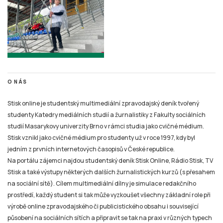
O NÁS
Stisk online je studentský multimediální zpravodajský deník tvořený
studenty Katedry mediálních studií a žurnalistiky z Fakulty sociálních
studií Masarykovy univerzity Brno v rámci studia jako cvičné médium.
Stisk vznikl jako cvičné médium pro studenty už v roce 1997, kdy byl
jedním z prvních internetových časopisů v České republice.
Na portálu zájemci najdou studentský deník Stisk Online, Rádio Stisk, TV
Stisk a také výstupy některých dalších žurnalistických kurzů (s přesahem
na sociální sítě). Cílem multimediální dílny je simulace redakčního
prostředí, každý student si tak může vyzkoušet všechny základní role při
výrobě online zpravodajského či publicistického obsahu i související
působení na sociálních sítích a připravit se tak na praxi v různých typech