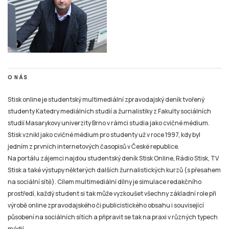
O NÁS
Stisk online je studentský multimediální zpravodajský deník tvořený
studenty Katedry mediálních studií a žurnalistiky z Fakulty sociálních
studií Masarykovy univerzity Brno v rámci studia jako cvičné médium.
Stisk vznikl jako cvičné médium pro studenty už v roce 1997, kdy byl
jedním z prvních internetových časopisů v České republice.
Na portálu zájemci najdou studentský deník Stisk Online, Rádio Stisk, TV
Stisk a také výstupy některých dalších žurnalistických kurzů (s přesahem
na sociální sítě). Cílem multimediální dílny je simulace redakčního
prostředí, každý student si tak může vyzkoušet všechny základní role při
výrobě online zpravodajského či publicistického obsahu i související
působení na sociálních sítích a připravit se tak na praxi v různých typech
médií.