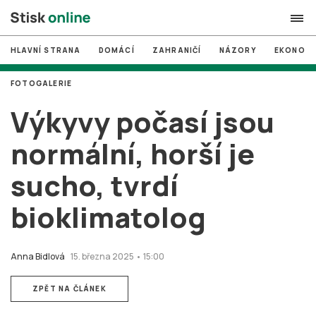
HLAVNÍ STRANA
DOMÁCÍ
ZAHRANIČÍ
NÁZORY
EKONOMI
search
FOTOGALERIE
#
MUNI
Výkyvy počasí jsou
#
Brno
normální, horší je
#
volby
sucho, tvrdí
login
PŘIHLÁSIT SE
bioklimatolog
Zapomněli jste heslo?
Založit nový účet
Anna Bidlová
15. března 2025 • 15:00
ZPĚT NA ČLÁNEK