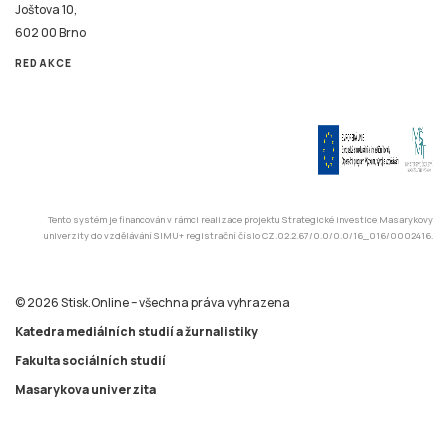
Joštova 10,
602 00 Brno
REDAKCE
Tento systém je financován v rámci realizace projektu Strategické investice Masarykovy
univerzity do vzdělávání SIMU+ registrační číslo CZ.02.2.67/0.0/0.0/16_016/0002416.
© 2026 Stisk.Online – všechna práva vyhrazena
Katedra mediálních studií a žurnalistiky
Fakulta sociálních studií
Masarykova univerzita