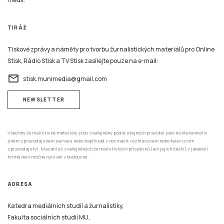
TIRÁŽ
Tiskové zprávy a náměty pro tvorbu žurnalistických materiálů pro Online
Stisk, Rádio Stisk a TV Stisk zasílejte pouze na e-mail:
email
stisk.munimedia@gmail.com
NEWSLETTER
Všechny žurnalistické materiály jsou zveřejněny podle stejných pravidel jako na kterémkoliv
jiném zpravodajském serveru nebo například v novinách, rozhlasovém nebo televizním
zpravodajství. Mazání už zveřejněných žurnalistických příspěvků (ani jejich částí) v jakékoli
formě není možné nyní ani v budoucnu.
ADRESA
Katedra mediálních studií a žurnalistiky,
Fakulta sociálních studií MU,