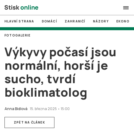
HLAVNÍ STRANA
DOMÁCÍ
ZAHRANIČÍ
NÁZORY
EKONOMI
search
FOTOGALERIE
#
MUNI
Výkyvy počasí jsou
#
Brno
normální, horší je
#
volby
sucho, tvrdí
login
PŘIHLÁSIT SE
bioklimatolog
Zapomněli jste heslo?
Založit nový účet
Anna Bidlová
15. března 2025 • 15:00
ZPĚT NA ČLÁNEK