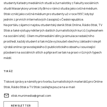
studenty Katedry mediálních studií a žurnalistiky z Fakulty sociálních
studií Masarykovy univerzity Brno v rámci studia jako cvičné médium.
Stisk vznikl jako cvičné médium pro studenty už v roce 1997, kdy byl
jedním z prvních internetových časopisů v České republice.
Na portálu zájemci najdou studentský deník Stisk Online, Rádio Stisk, TV
Stisk a také výstupy některých dalších žurnalistických kurzů (s přesahem
na sociální sítě). Cílem multimediální dílny je simulace redakčního
prostředí, každý student si tak může vyzkoušet všechny základní role při
výrobě online zpravodajského či publicistického obsahu i související
působení na sociálních sítích a připravit se tak na praxi v různých typech
médií.
TIRÁŽ
Tiskové zprávy a náměty pro tvorbu žurnalistických materiálů pro Online
Stisk, Rádio Stisk a TV Stisk zasílejte pouze na e-mail:
email
stisk.munimedia@gmail.com
NEWSLETTER