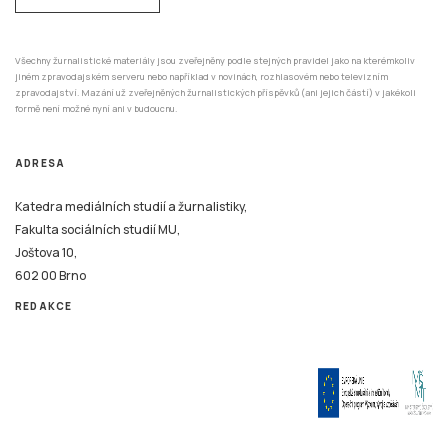
Všechny žurnalistické materiály jsou zveřejněny podle stejných pravidel jako na kterémkoliv
jiném zpravodajském serveru nebo například v novinách, rozhlasovém nebo televizním
zpravodajství. Mazání už zveřejněných žurnalistických příspěvků (ani jejich částí) v jakékoli
formě není možné nyní ani v budoucnu.
ADRESA
Katedra mediálních studií a žurnalistiky,
Fakulta sociálních studií MU,
Joštova 10,
602 00 Brno
REDAKCE