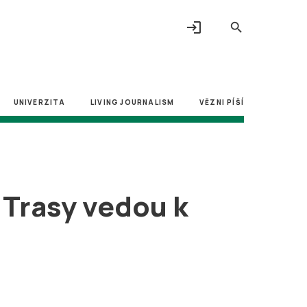
login
search
UNIVERZITA
LIVING JOURNALISM
VĚZNI PÍŠÍ
 Trasy vedou k