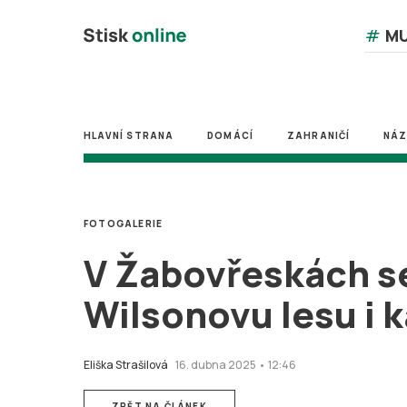
#
MU
HLAVNÍ STRANA
DOMÁCÍ
ZAHRANIČÍ
NÁ
FOTOGALERIE
V Žabovřeskách se
Wilsonovu lesu i 
Eliška Strašilová
16. dubna 2025 • 12:46
ZPĚT NA ČLÁNEK