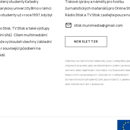
vořený studenty Katedry
Tiskové zprávy a náměty pro tvorbu
sarykovy univerzity Brno v rámci
žurnalistických materiálů pro Online St
studenty už v roce 1997, kdy byl
Rádio Stisk a TV Stisk zasílejte pouze n
email
stisk.munimedia@gmail.com
 Stisk, TV Stisk a také výstupy
ní sítě). Cílem multimediální
může vyzkoušet všechny základní
NEWSLETTER
 i související působení na
dií.
Všechny žurnalistické materiály jsou zveřejněny po
stejných pravidel jako na kterémkoliv jiném zprav
serveru nebo například v novinách, rozhlasovém neb
televizním zpravodajství. Mazání už zveřejněných
žurnalistických příspěvků (ani jejich částí) v jakéko
není možné nyní ani v budoucnu.