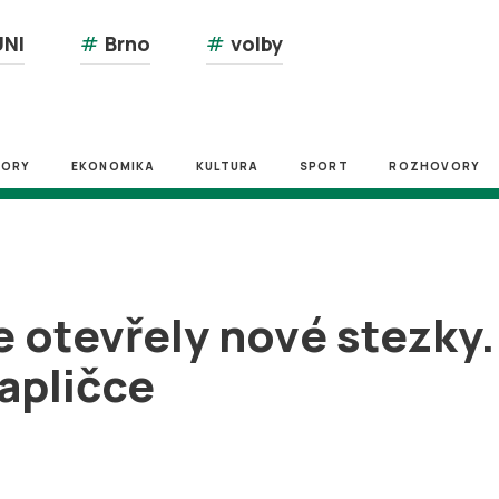
NI
#
Brno
#
volby
ZORY
EKONOMIKA
KULTURA
SPORT
ROZHOVORY
 otevřely nové stezky.
kapličce