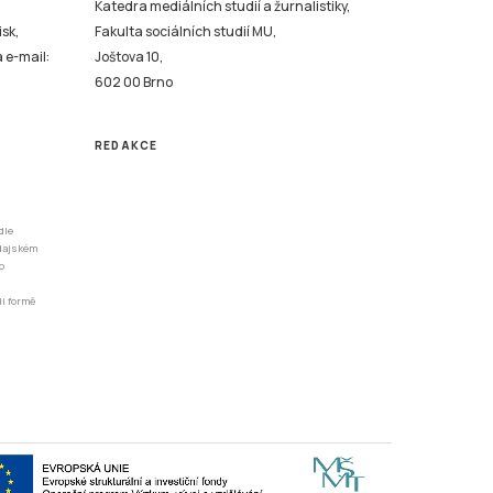
Katedra mediálních studií a žurnalistiky,
isk,
Fakulta sociálních studií MU,
a e-mail:
Joštova 10,
602 00 Brno
REDAKCE
dle
odajském
o
li formě