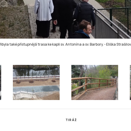
řibyla také přístupnější trasa ke kapli sv. Antonína a sv. Barbory.
-
Eliška Strašilo
TIRÁŽ