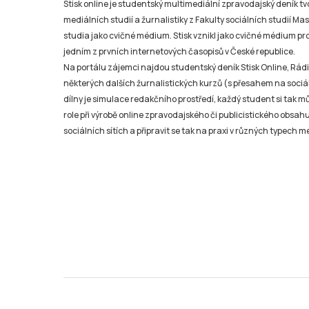
Stisk online je studentský multimediální zpravodajský deník t
mediálních studií a žurnalistiky z Fakulty sociálních studií Ma
studia jako cvičné médium. Stisk vznikl jako cvičné médium pro 
jedním z prvních internetových časopisů v České republice.
Na portálu zájemci najdou studentský deník Stisk Online, Rádio
některých dalších žurnalistických kurzů (s přesahem na sociál
dílny je simulace redakčního prostředí, každý student si tak 
role při výrobě online zpravodajského či publicistického obsahu
sociálních sítích a připravit se tak na praxi v různých typech mé