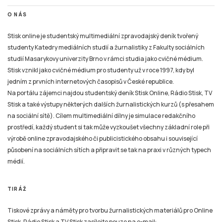
O NÁS
Stisk online je studentský multimediální zpravodajský deník tvořený
studenty Katedry mediálních studií a žurnalistiky z Fakulty sociálních
studií Masarykovy univerzity Brno v rámci studia jako cvičné médium.
Stisk vznikl jako cvičné médium pro studenty už v roce 1997, kdy byl
jedním z prvních internetových časopisů v České republice.
Na portálu zájemci najdou studentský deník Stisk Online, Rádio Stisk, TV
Stisk a také výstupy některých dalších žurnalistických kurzů (s přesahem
na sociální sítě). Cílem multimediální dílny je simulace redakčního
prostředí, každý student si tak může vyzkoušet všechny základní role při
výrobě online zpravodajského či publicistického obsahu i související
působení na sociálních sítích a připravit se tak na praxi v různých typech
médií.
TIRÁŽ
Tiskové zprávy a náměty pro tvorbu žurnalistických materiálů pro Online
Stisk, Rádio Stisk a TV Stisk zasílejte pouze na e-mail: