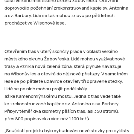
částí Velkého městského okruhu Žabovřeská. Otevření
doprovodilo požehnání zrekonstruované kaple sv. Antonína
a sv. Barbory. Lidé se tak mohou znovu po pěti letech
procházet ve Wilsonově lese.
Otevřením tras v úterý skončily práce v oblasti Velkého
městského okruhu Žabovřeská. Lidé mohou využívat nové
trasy a vznikla nová zelená zóna, která plynule navazuje
na Wilsonův les a otevírá do něj nové přístupy. V samotném
lese se po pětileté uzavírce otevřely tři opravené stezky.
Lidé se po nich mohou projít podél skály
až ke Kamenomlýnskému mostu. Jedna z tras vede také
ke zrekonstruované kapličce sv. Antonína a sv. Barbory.
Přibyly téměř dva kilometry pěších tras, asi 350 stromů,
přes 800 popínavek a více než 1 100 keřů.
„Součástí projektu bylo vybudování nové stezky pro cyklisty