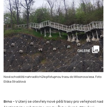
collections
GALERIE
Nové schodiště nahradilo hůře přístupnou trasu do Wilsonova lesa. Foto:
Eliška Strašilová
Brno -
V úterý se otevřely nové pěší trasy pro veřejnost nad