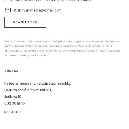
email
stisk.munimedia@gmail.com
NEWSLETTER
Všechny žurnalistické materiály jsou zveřejněny podle stejných pravidel jako na kterémkoliv
jiném zpravodajském serveru nebo například v novinách, rozhlasovém nebo televizním
zpravodajství. Mazání už zveřejněných žurnalistických příspěvků (ani jejich částí) v jakékoli
formě není možné nyní ani v budoucnu.
ADRESA
Katedra mediálních studií a žurnalistiky,
Fakulta sociálních studií MU,
Joštova 10,
602 00 Brno
REDAKCE