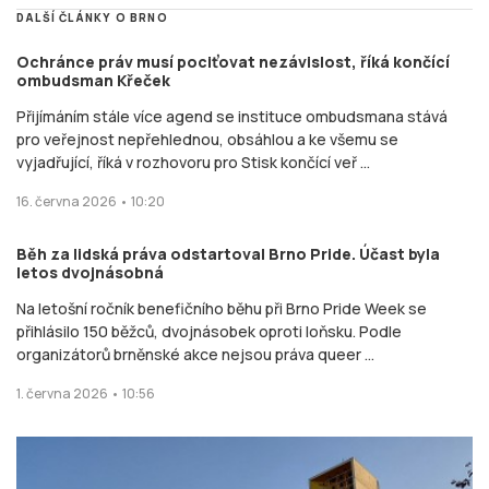
DALŠÍ ČLÁNKY O BRNO
Ochránce práv musí pociťovat nezávislost, říká končící
ombudsman Křeček
Přijímáním stále více agend se instituce ombudsmana stává
pro veřejnost nepřehlednou, obsáhlou a ke všemu se
vyjadřující, říká v rozhovoru pro Stisk končící veř ...
16. června 2026 • 10:20
Běh za lidská práva odstartoval Brno Pride. Účast byla
letos dvojnásobná
Na letošní ročník benefičního běhu při Brno Pride Week se
přihlásilo 150 běžců, dvojnásobek oproti loňsku. Podle
organizátorů brněnské akce nejsou práva queer ...
1. června 2026 • 10:56