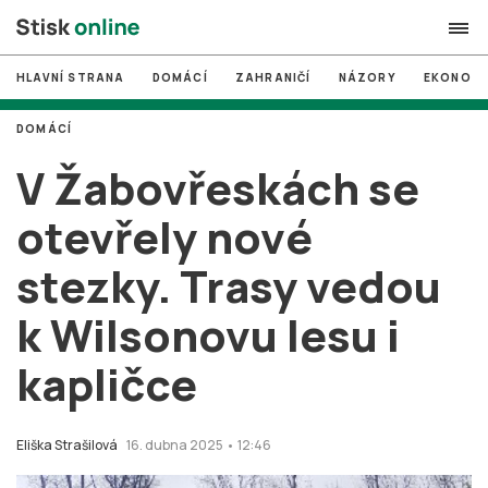
HLAVNÍ STRANA
DOMÁCÍ
ZAHRANIČÍ
NÁZORY
EKONOMI
search
DOMÁCÍ
#
MUNI
V Žabovřeskách se
#
Brno
otevřely nové
#
volby
stezky. Trasy vedou
login
PŘIHLÁSIT SE
k Wilsonovu lesu i
Zapomněli jste heslo?
Založit nový účet
kapličce
Eliška Strašilová
16. dubna 2025 • 12:46