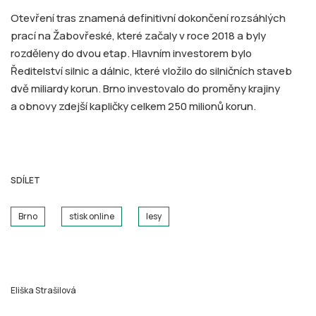
Otevření tras znamená definitivní dokončení rozsáhlých
prací na Žabovřeské, které začaly v roce 2018 a byly
rozděleny do dvou etap. Hlavním investorem bylo
Ředitelství silnic a dálnic, které vložilo do silničních staveb
dvě miliardy korun. Brno investovalo do proměny krajiny
a obnovy zdejší kapličky celkem 250 milionů korun.
SDÍLET
Brno
stisk online
lesy
Eliška Strašilová