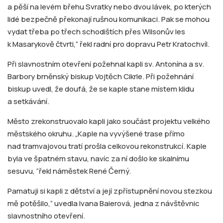
a pěší na levém břehu Svratky nebo dvou lávek, po kterých
lidé bezpečně překonají rušnou komunikaci. Pak se mohou
vydat třeba po třech schodištích přes Wilsonův les
k Masarykově čtvrti,“ řekl radní pro dopravu Petr Kratochvíl.
Při slavnostním otevření požehnal kapli sv. Antonína a sv.
Barbory brněnský biskup Vojtěch Cikrle. Při požehnání
biskup uvedl, že doufá, že se kaple stane místem klidu
a setkávání.
Město zrekonstruovalo kapli jako součást projektu velkého
městského okruhu. „Kaple na vyvýšené trase přímo
nad tramvajovou tratí prošla celkovou rekonstrukcí. Kaple
byla ve špatném stavu, navíc za ní došlo ke skalnímu
sesuvu, “řekl náměstek René Černý.
Pamatuji si kapli z dětství a její zpřístupnění novou stezkou
mě potěšilo,“ uvedla Ivana Baierová, jedna z návštěvnic
slavnostního otevření.