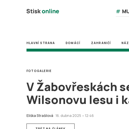
#
MU
HLAVNÍ STRANA
DOMÁCÍ
ZAHRANIČÍ
NÁ
FOTOGALERIE
V Žabovřeskách se
Wilsonovu lesu i 
Eliška Strašilová
16. dubna 2025 • 12:46
ZPĚT NA ČLÁNEK