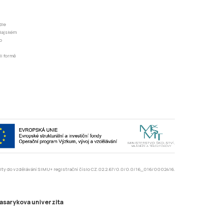
dle
odajském
o
li formě
rzity do vzdělávání SIMU+ registrační číslo CZ.02.2.67/0.0/0.0/16_016/0002416.
asarykova univerzita