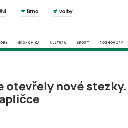
NI
#
Brno
#
volby
ZORY
EKONOMIKA
KULTURA
SPORT
ROZHOVORY
 otevřely nové stezky.
kapličce