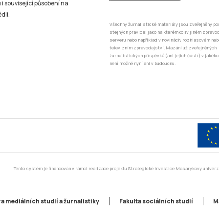
 i související působení na
dií.
Všechny žurnalistické materiály jsou zveřejněny po
stejných pravidel jako na kterémkoliv jiném zprav
serveru nebo například v novinách, rozhlasovém neb
televizním zpravodajství. Mazání už zveřejněných
žurnalistických příspěvků (ani jejich částí) v jakéko
není možné nyní ani v budoucnu.
Tento systém je financován v rámci realizace projektu Strategické investice Masarykovy unive
a mediálních studií a žurnalistiky
Fakulta sociálních studií
M