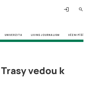
login
search
UNIVERZITA
LIVING JOURNALISM
VĚZNI PÍŠÍ
 Trasy vedou k