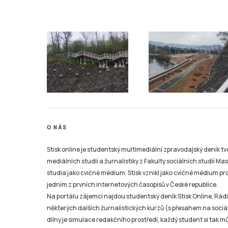
O NÁS
Stisk online je studentský multimediální zpravodajský deník t
mediálních studií a žurnalistiky z Fakulty sociálních studií Ma
studia jako cvičné médium. Stisk vznikl jako cvičné médium pro 
jedním z prvních internetových časopisů v České republice.
Na portálu zájemci najdou studentský deník Stisk Online, Rádio
některých dalších žurnalistických kurzů (s přesahem na sociál
dílny je simulace redakčního prostředí, každý student si tak 