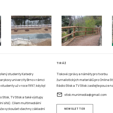
TIRÁŽ
vořený studenty Katedry
Tiskové zprávy a náměty pro tvorbu
sarykovy univerzity Brno v rámci
žurnalistických materiálů pro Online St
studenty už v roce 1997, kdy byl
Rádio Stisk a TV Stisk zasílejte pouze n
email
stisk.munimedia@gmail.com
 Stisk, TV Stisk a také výstupy
ní sítě). Cílem multimediální
může vyzkoušet všechny základní
NEWSLETTER