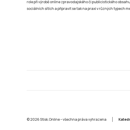
role při výrobě online zpravodajského či publicistického obsahu
sociálních sítích a připravit se tak na praxi v různých typech mé
© 2026 Stisk.Online – všechna práva vyhrazena
Katedr