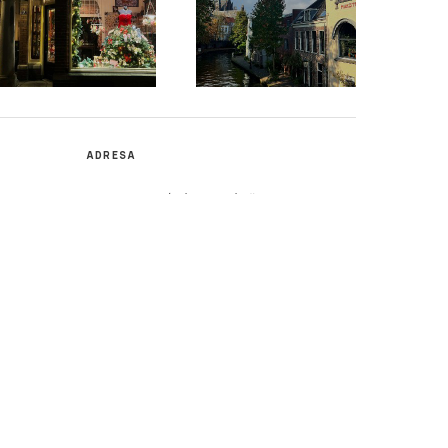
ADRESA
Katedra mediálních studií a žurnalistiky,
isk,
Fakulta sociálních studií MU,
a e-mail:
Joštova 10,
602 00 Brno
REDAKCE
dle
odajském
o