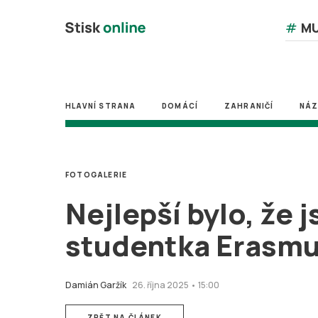
#
MU
HLAVNÍ STRANA
DOMÁCÍ
ZAHRANIČÍ
NÁ
FOTOGALERIE
Nejlepší bylo, že 
studentka Erasmu
Damián Garžík
26. října 2025 • 15:00
ZPĚT NA ČLÁNEK