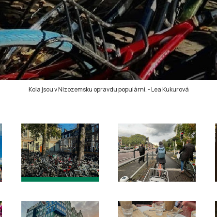
Kola jsou v Nizozemsku opravdu populární.
-
Lea Kukurová