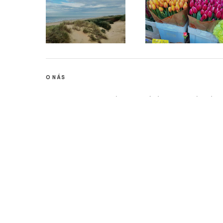
O NÁS
Stisk online je studentský multimediální zpravodajský deník t
mediálních studií a žurnalistiky z Fakulty sociálních studií Ma
studia jako cvičné médium. Stisk vznikl jako cvičné médium pro 
jedním z prvních internetových časopisů v České republice.
Na portálu zájemci najdou studentský deník Stisk Online, Rádio
některých dalších žurnalistických kurzů (s přesahem na sociál
dílny je simulace redakčního prostředí, každý student si tak 
role při výrobě online zpravodajského či publicistického obsahu
sociálních sítích a připravit se tak na praxi v různých typech mé