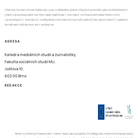
Všechny žurnalistické materiály jsou zveřejněny podle stejných pravidel jako na kterémkoliv
jiném zpravodajském serveru nebo například v novinách, rozhlasovém nebo televizním
zpravodajství. Mazání už zveřejněných žurnalistických příspěvků (ani jejich částí) v jakékoli
formě není možné nyní ani v budoucnu.
ADRESA
Katedra mediálních studií a žurnalistiky,
Fakulta sociálních studií MU,
Joštova 10,
602 00 Brno
REDAKCE
Tento systém je financován v rámci realizace projektu Strategické investice Masarykovy