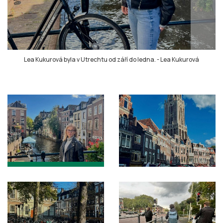
Lea Kukurová byla v Utrechtu od září do ledna.
-
Lea Kukurová