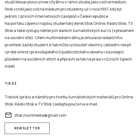
studií Masarykovy univerzity Brno v rámci studia jako cvičné médium.
Stisk vznikl jako cvičné médium pro studenty už v roce 1997, kdy byl
jedním z prvních internetových časopisů v České republice.
Na portálu zájemci najdou studentský deník Stisk Online, Rádio Stisk, TV
Stisk a také výstupy některých dalších žurnalistických kurzů (s přesahem
na sociální sítě). Cílem multimediální dílny je simulace redakčního
prostředí, každý student si tak může vyzkoušet všechny základní role při
výrobě online zpravodajského či publicistického obsahu i související
působení na sociálních sítích a připravit se tak na praxi v různých typech
médií.
TIRÁŽ
Tiskové zprávy a náměty pro tvorbu žurnalistických materiálů pro Online
Stisk, Rádio Stisk a TV Stisk zasílejte pouze na e-mail:
email
stisk.munimedia@gmail.com
NEWSLETTER