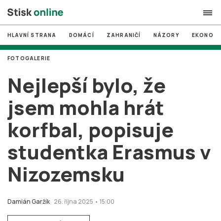
HLAVNÍ STRANA
DOMÁCÍ
ZAHRANIČÍ
NÁZORY
EKONOMI
search
FOTOGALERIE
#
MUNI
Nejlepší bylo, že
#
Brno
jsem mohla hrát
#
volby
korfbal, popisuje
login
PŘIHLÁSIT SE
studentka Erasmus v
Zapomněli jste heslo?
Založit nový účet
Nizozemsku
Damián Garžík
26. října 2025 • 15:00