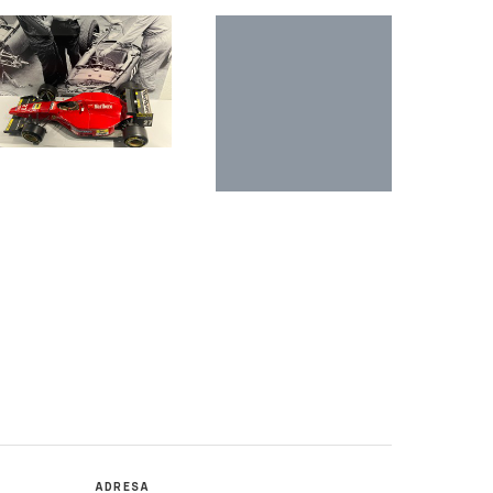
ADRESA
Katedra mediálních studií a žurnalistiky,
isk,
Fakulta sociálních studií MU,