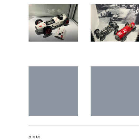
O NÁS
Stisk online je studentský multimediální zpravodajský deník t
mediálních studií a žurnalistiky z Fakulty sociálních studií Ma