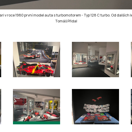
i v roce 1980 první model auta s turbomotorem - Typ 128 C turbo. Od dalších le
Tomáš Přidal