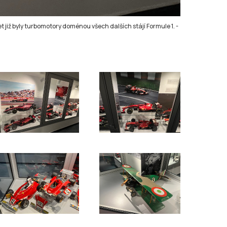
t již byly turbomotory doménou všech dalších stájí Formule 1.
-