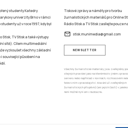
studenty už v roce 1997, kdy byl
Rádio Stisk a TV Stisk zasílejte pouze n
email
stisk.munimedia@gmail.com
 Stisk, TV Stisk a také výstupy
ní sítě). Cílem multimediální
může vyzkoušet všechny základní
NEWSLETTER
 i související působení na
dií.
Všechny žurnalistické materiály jsou zveřejněny po
stejných pravidel jako na kterémkoliv jiném zprav
serveru nebo například v novinách, rozhlasovém neb
televizním zpravodajství. Mazání už zveřejněných
žurnalistických příspěvků (ani jejich částí) v jakéko
není možné nyní ani v budoucnu.