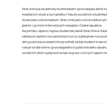
studia jako cvičné médium. Stisk vznikl jako cvičné médium pro 
jedním z prvních internetových časopisů v České republice.
Na portálu zájemci najdou studentský deník Stisk Online, Rádio
některých dalších žurnalistických kurzů (s přesahem na sociál
dílny je simulace redakčního prostředí, každý student si tak 
role při výrobě online zpravodajského či publicistického obsahu
sociálních sítích a připravit se tak na praxi v různých typech mé