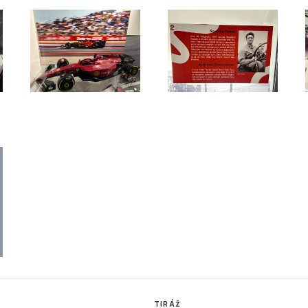
TIRÁŽ
vořený studenty Katedry
Tiskové zprávy a náměty pro tvorbu
sarykovy univerzity Brno v rámci
žurnalistických materiálů pro Online St