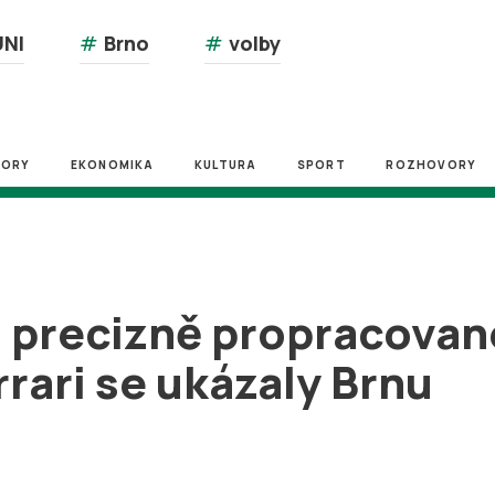
NI
#
Brno
#
volby
ZORY
EKONOMIKA
KULTURA
SPORT
ROZHOVORY
 precizně propracované
rari se ukázaly Brnu