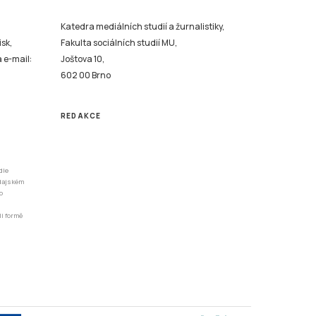
a e-mail:
Joštova 10,
602 00 Brno
REDAKCE
dle
odajském
o
li formě