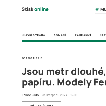
#
MU
HLAVNÍ STRANA
DOMÁCÍ
ZAHRANIČÍ
NÁ
FOTOGALERIE
Jsou metr dlouhé,
papíru. Modely Fer
Tomáš Přidal
28. listopadu 2024 • 15:08
ZPĚT NA ČLÁNEK