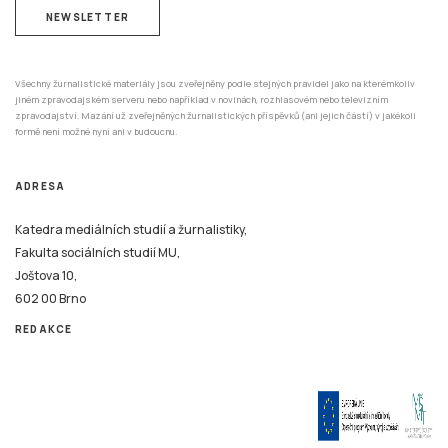
NEWSLETTER
Všechny žurnalistické materiály jsou zveřejněny podle stejných pravidel jako na kterémkoliv
jiném zpravodajském serveru nebo například v novinách, rozhlasovém nebo televizním
zpravodajství. Mazání už zveřejněných žurnalistických příspěvků (ani jejich částí) v jakékoli
formě není možné nyní ani v budoucnu.
ADRESA
Katedra mediálních studií a žurnalistiky,
Fakulta sociálních studií MU,
Joštova 10,
602 00 Brno
REDAKCE