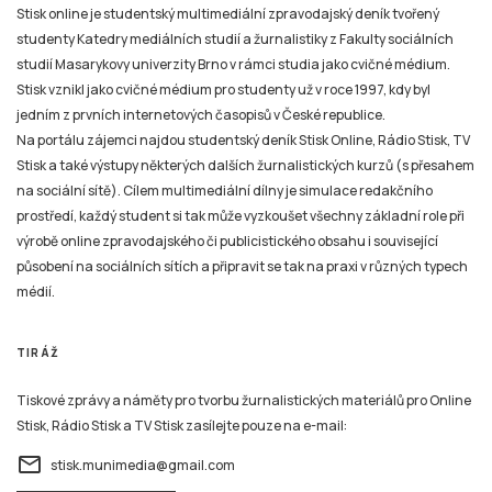
Stisk online je studentský multimediální zpravodajský deník tvořený
studenty Katedry mediálních studií a žurnalistiky z Fakulty sociálních
studií Masarykovy univerzity Brno v rámci studia jako cvičné médium.
Stisk vznikl jako cvičné médium pro studenty už v roce 1997, kdy byl
jedním z prvních internetových časopisů v České republice.
Na portálu zájemci najdou studentský deník Stisk Online, Rádio Stisk, TV
Stisk a také výstupy některých dalších žurnalistických kurzů (s přesahem
na sociální sítě). Cílem multimediální dílny je simulace redakčního
prostředí, každý student si tak může vyzkoušet všechny základní role při
výrobě online zpravodajského či publicistického obsahu i související
působení na sociálních sítích a připravit se tak na praxi v různých typech
médií.
TIRÁŽ
Tiskové zprávy a náměty pro tvorbu žurnalistických materiálů pro Online
Stisk, Rádio Stisk a TV Stisk zasílejte pouze na e-mail:
email
stisk.munimedia@gmail.com