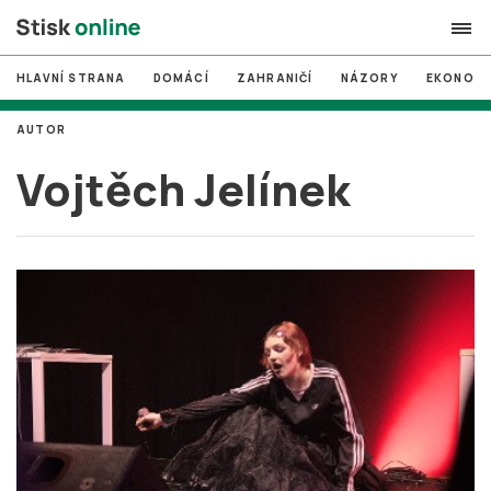
HLAVNÍ STRANA
DOMÁCÍ
ZAHRANIČÍ
NÁZORY
EKONOMI
search
AUTOR
#
MUNI
Vojtěch Jelínek
#
Brno
#
volby
login
PŘIHLÁSIT SE
Zapomněli jste heslo?
Založit nový účet