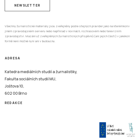
NEWSLETTER
Všechny žurnalistické materiály jsou zveřejněny podle stejných pravidel jako na kterémkoliv
jiném zpravodajském serveru nebo například v novinách, rozhlasovém nebo televizním
zpravodajství. Mazání už zveřejněných žurnalistických příspěvků (ani jejich částí) v jakékoli
formě není možné nyní ani v budoucnu.
ADRESA
Katedra mediálních studií a žurnalistiky,
Fakulta sociálních studií MU,
Joštova 10,
602 00 Brno
REDAKCE