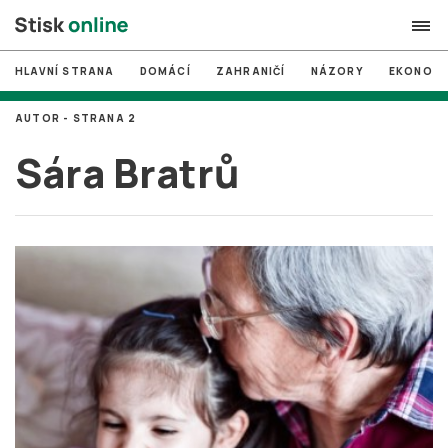
HLAVNÍ STRANA
DOMÁCÍ
ZAHRANIČÍ
NÁZORY
EKONOMI
search
AUTOR - STRANA 2
#
MUNI
Sára Bratrů
#
Brno
#
volby
login
PŘIHLÁSIT SE
Zapomněli jste heslo?
Založit nový účet