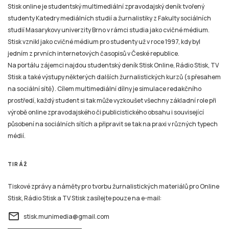
Stisk online je studentský multimediální zpravodajský deník tvořený
studenty Katedry mediálních studií a žurnalistiky z Fakulty sociálních
studií Masarykovy univerzity Brno v rámci studia jako cvičné médium.
Stisk vznikl jako cvičné médium pro studenty už v roce 1997, kdy byl
jedním z prvních internetových časopisů v České republice.
Na portálu zájemci najdou studentský deník Stisk Online, Rádio Stisk, TV
Stisk a také výstupy některých dalších žurnalistických kurzů (s přesahem
na sociální sítě). Cílem multimediální dílny je simulace redakčního
prostředí, každý student si tak může vyzkoušet všechny základní role při
výrobě online zpravodajského či publicistického obsahu i související
působení na sociálních sítích a připravit se tak na praxi v různých typech
médií.
TIRÁŽ
Tiskové zprávy a náměty pro tvorbu žurnalistických materiálů pro Online
Stisk, Rádio Stisk a TV Stisk zasílejte pouze na e-mail:
email
stisk.munimedia@gmail.com