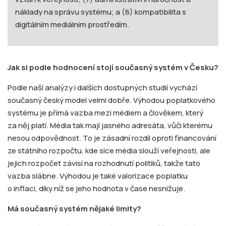
náklady na správu systému; a (8) kompatibilita s
digitálním mediálním prostředím.
Jak si podle hodnocení stojí současný systém v Česku?
Podle naší analýzy i dalších dostupných studií vychází
současný český model velmi dobře. Výhodou poplatkového
systému je přímá vazba mezi médiem a člověkem, který
za něj platí. Média tak mají jasného adresáta, vůči kterému
nesou odpovědnost. To je zásadní rozdíl oproti financování
ze státního rozpočtu, kde sice média slouží veřejnosti, ale
jejich rozpočet závisí na rozhodnutí politiků, takže tato
vazba slábne. Výhodou je také valorizace poplatku
o inflaci, díky níž se jeho hodnota v čase nesnižuje.
Má současný systém nějaké limity?