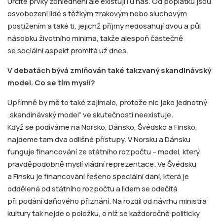
Určité prvky zohlednění ale existují i u nás. Od poplatků jsou
osvobozeni lidé s těžkým zrakovým nebo sluchovým
postižením a také ti, jejichž příjmy nedosahují dvou a půl
násobku životního minima, takže alespoň částečně
se sociální aspekt promítá už dnes.
V debatách bývá zmiňován také takzvaný skandinávský
model. Co se tím myslí?
Upřímně by mě to také zajímalo, protože nic jako jednotný
„skandinávský model“ ve skutečnosti neexistuje.
Když se podíváme na Norsko, Dánsko, Švédsko a Finsko,
najdeme tam dva odlišné přístupy. V Norsku a Dánsku
funguje financování ze státního rozpočtu – model, který
pravděpodobně myslí vládní reprezentace. Ve Švédsku
a Finsku je financování řešeno speciální daní, která je
oddělená od státního rozpočtu a lidem se odečítá
při podání daňového přiznání. Na rozdíl od návrhu ministra
kultury tak nejde o položku, o níž se každoročně politicky