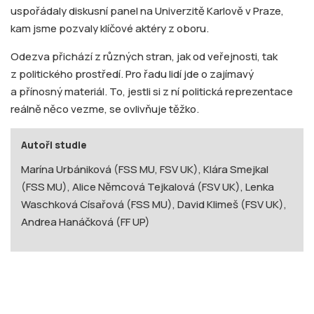
uspořádaly diskusní panel na Univerzitě Karlově v Praze,
kam jsme pozvaly klíčové aktéry z oboru.
Odezva přichází z různých stran, jak od veřejnosti, tak
z politického prostředí. Pro řadu lidí jde o zajímavý
a přínosný materiál. To, jestli si z ní politická reprezentace
reálně něco vezme, se ovlivňuje těžko.
Autoři studie
Marína Urbániková (FSS MU, FSV UK), Klára Smejkal
(FSS MU), Alice Němcová Tejkalová (FSV UK), Lenka
Waschková Císařová (FSS MU), David Klimeš (FSV UK),
Andrea Hanáčková (FF UP)