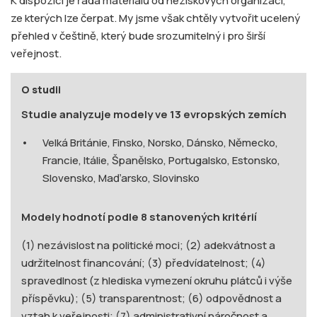
K dispozici je řada materiálů od neziskových organizací,
ze kterých lze čerpat. My jsme však chtěly vytvořit ucelený
přehled v češtině, který bude srozumitelný i pro širší
veřejnost.
O studii
Studie analyzuje modely ve 13 evropských zemích
Velká Británie, Finsko, Norsko, Dánsko, Německo,
Francie, Itálie, Španělsko, Portugalsko, Estonsko,
Slovensko, Maďarsko, Slovinsko
Modely hodnotí podle 8 stanovených kritérií
(1) nezávislost na politické moci; (2) adekvátnost a
udržitelnost financování; (3) předvídatelnost; (4)
spravedlnost (z hlediska vymezení okruhu plátců i výše
příspěvku); (5) transparentnost; (6) odpovědnost a
vztah k veřejnosti; (7) administrativní náročnost a