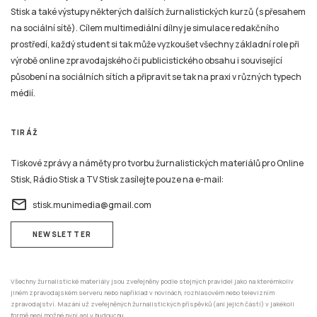
Stisk a také výstupy některých dalších žurnalistických kurzů (s přesahem
na sociální sítě). Cílem multimediální dílny je simulace redakčního
prostředí, každý student si tak může vyzkoušet všechny základní role při
výrobě online zpravodajského či publicistického obsahu i související
působení na sociálních sítích a připravit se tak na praxi v různých typech
médií.
TIRÁŽ
Tiskové zprávy a náměty pro tvorbu žurnalistických materiálů pro Online
Stisk, Rádio Stisk a TV Stisk zasílejte pouze na e-mail:
email
stisk.munimedia@gmail.com
NEWSLETTER
Všechny žurnalistické materiály jsou zveřejněny podle stejných pravidel jako na kterémkoliv
jiném zpravodajském serveru nebo například v novinách, rozhlasovém nebo televizním
zpravodajství. Mazání už zveřejněných žurnalistických příspěvků (ani jejich částí) v jakékoli
formě není možné nyní ani v budoucnu.