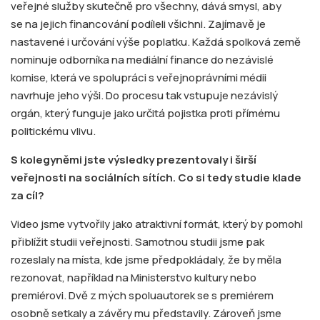
veřejné služby skutečně pro všechny, dává smysl, aby
se na jejich financování podíleli všichni. Zajímavě je
nastavené i určování výše poplatku. Každá spolková země
nominuje odborníka na mediální finance do nezávislé
komise, která ve spolupráci s veřejnoprávními médii
navrhuje jeho výši. Do procesu tak vstupuje nezávislý
orgán, který funguje jako určitá pojistka proti přímému
politickému vlivu.
S kolegyněmi jste výsledky prezentovaly i širší
veřejnosti na sociálních sítích. Co si tedy studie klade
za cíl?
Video jsme vytvořily jako atraktivní formát, který by pomohl
přiblížit studii veřejnosti. Samotnou studii jsme pak
rozeslaly na místa, kde jsme předpokládaly, že by měla
rezonovat, například na Ministerstvo kultury nebo
premiérovi. Dvě z mých spoluautorek se s premiérem
osobně setkaly a závěry mu představily. Zároveň jsme