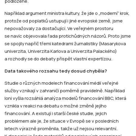
podložené.
Například argument ministra kultury, že jde o „moderní“ krok,
protože od poplatků ustupují i jiné evropské země, jsme
nepovažovaly za dostačující. Ve veřejném prostoru
se navíc objevovala řada protichůdných názorů. Proto jsme
se spojily napříč třemi katedrami žurnalistiky (Masarykova
univerzita, Univerzita Karlova a Univerzita Palackého)
a rozhodly se do debaty přispět vlastní expertízou.
Data takového rozsahu tedy dosud chyběla?
Studie o různých modelech financování médií veřejné
služby vznikají v zahraničí poměrně pravidelně. Například
loni vyšla rozsáhlá analýza modelů financování BBC, která
vznikla v reakci na debatu o možné změně jejího
financování. A existují i starší české studie, jejich
problémem ale je, že situace v Evropě se v posledních
letech výrazně proměnila, takže už nejsou relevantní.