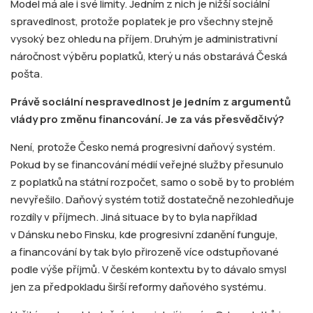
Model má ale i své limity. Jedním z nich je nižší sociální
spravedlnost, protože poplatek je pro všechny stejně
vysoký bez ohledu na příjem. Druhým je administrativní
náročnost výběru poplatků, který u nás obstarává Česká
pošta.
Právě sociální nespravedlnost je jedním z argumentů
vlády pro změnu financování. Je za vás přesvědčivý?
Není, protože Česko nemá progresivní daňový systém.
Pokud by se financování médií veřejné služby přesunulo
z poplatků na státní rozpočet, samo o sobě by to problém
nevyřešilo. Daňový systém totiž dostatečně nezohledňuje
rozdíly v příjmech. Jiná situace by to byla například
v Dánsku nebo Finsku, kde progresivní zdanění funguje,
a financování by tak bylo přirozeně více odstupňované
podle výše příjmů. V českém kontextu by to dávalo smysl
jen za předpokladu širší reformy daňového systému.