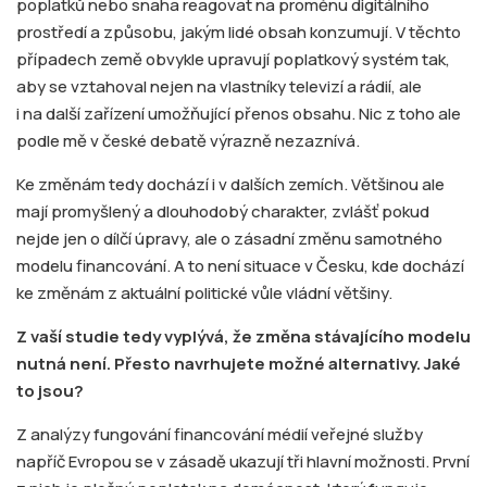
poplatků nebo snaha reagovat na proměnu digitálního
prostředí a způsobu, jakým lidé obsah konzumují. V těchto
případech země obvykle upravují poplatkový systém tak,
aby se vztahoval nejen na vlastníky televizí a rádií, ale
i na další zařízení umožňující přenos obsahu. Nic z toho ale
podle mě v české debatě výrazně nezaznívá.
Ke změnám tedy dochází i v dalších zemích. Většinou ale
mají promyšlený a dlouhodobý charakter, zvlášť pokud
nejde jen o dílčí úpravy, ale o zásadní změnu samotného
modelu financování. A to není situace v Česku, kde dochází
ke změnám z aktuální politické vůle vládní většiny.
Z vaší studie tedy vyplývá, že změna stávajícího modelu
nutná není. Přesto navrhujete možné alternativy. Jaké
to jsou?
Z analýzy fungování financování médií veřejné služby
napříč Evropou se v zásadě ukazují tři hlavní možnosti. První