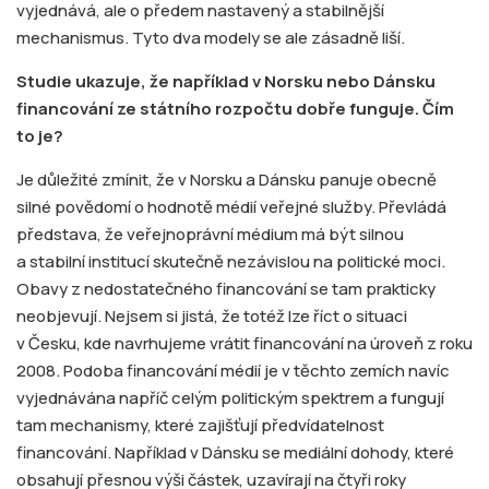
vyjednává, ale o předem nastavený a stabilnější
mechanismus. Tyto dva modely se ale zásadně liší.
Studie ukazuje, že například v Norsku nebo Dánsku
financování ze státního rozpočtu dobře funguje. Čím
to je?
Je důležité zmínit, že v Norsku a Dánsku panuje obecně
silné povědomí o hodnotě médií veřejné služby. Převládá
představa, že veřejnoprávní médium má být silnou
a stabilní institucí skutečně nezávislou na politické moci.
Obavy z nedostatečného financování se tam prakticky
neobjevují. Nejsem si jistá, že totéž lze říct o situaci
v Česku, kde navrhujeme vrátit financování na úroveň z roku
2008. Podoba financování médií je v těchto zemích navíc
vyjednávána napříč celým politickým spektrem a fungují
tam mechanismy, které zajišťují předvídatelnost
financování. Například v Dánsku se mediální dohody, které
obsahují přesnou výši částek, uzavírají na čtyři roky