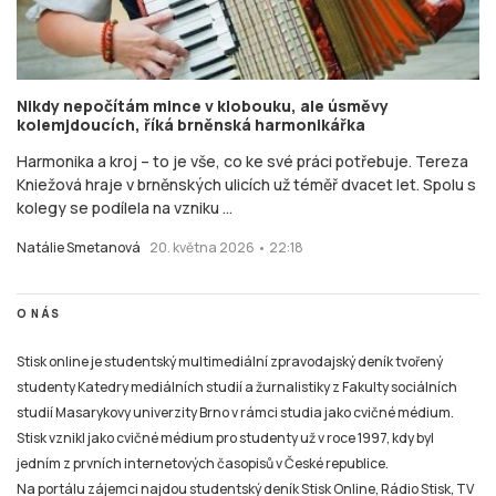
Nikdy nepočítám mince v klobouku, ale úsměvy
kolemjdoucích, říká brněnská harmonikářka
Harmonika a kroj – to je vše, co ke své práci potřebuje. Tereza
Kniežová hraje v brněnských ulicích už téměř dvacet let. Spolu s
kolegy se podílela na vzniku ...
Natálie Smetanová
20. května 2026 • 22:18
O NÁS
Stisk online je studentský multimediální zpravodajský deník tvořený
studenty Katedry mediálních studií a žurnalistiky z Fakulty sociálních
studií Masarykovy univerzity Brno v rámci studia jako cvičné médium.
Stisk vznikl jako cvičné médium pro studenty už v roce 1997, kdy byl
jedním z prvních internetových časopisů v České republice.
Na portálu zájemci najdou studentský deník Stisk Online, Rádio Stisk, TV