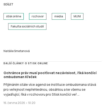
SDÍLET
stisk online
rozhovor
média
MUNI
Fakulta sociálních studií
Natálie Smetanová
DALŠÍ ČLÁNKY O STISK ONLINE
Ochránce práv musí pociťovat nezávislost, říká končící
ombudsman Křeček
Přijímáním stále více agend se instituce ombudsmana stává
pro veřejnost nepřehlednou, obsáhlou a ke všemu se
vyjadřující, říká v rozhovoru pro Stisk končící veř ...
16. června 2026 • 10:20