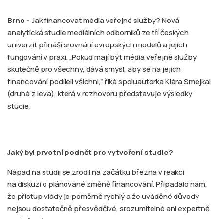
Brno -
Jak financovat média veřejné služby? Nová
analytická studie mediálních odborníků ze tří českých
univerzit přináší srovnání evropských modelů a jejich
fungování v praxi. „Pokud mají být média veřejné služby
skutečně pro všechny, dává smysl, aby se na jejich
financování podíleli všichni,“ říká spoluautorka Klára Smejkal
(druhá z leva), která v rozhovoru představuje výsledky
studie.
Jaký byl prvotní podnět pro vytvoření studie?
Nápad na studii se zrodil na začátku března v reakci
na diskuzi o plánované změně financování. Připadalo nám,
že přístup vlády je poměrně rychlý a že uváděné důvody
nejsou dostatečně přesvědčivé, srozumitelné ani expertně