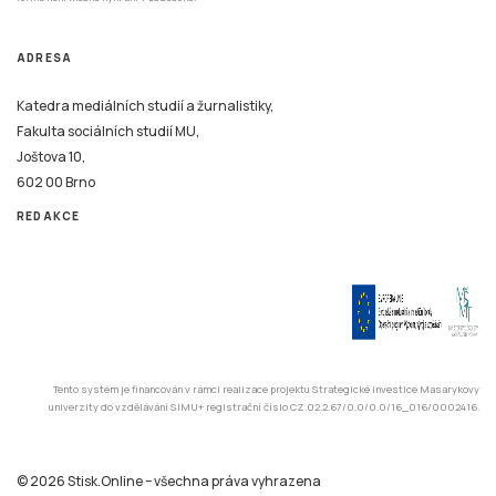
ADRESA
Katedra mediálních studií a žurnalistiky,
Fakulta sociálních studií MU,
Joštova 10,
602 00 Brno
REDAKCE
Tento systém je financován v rámci realizace projektu Strategické investice Masarykovy
univerzity do vzdělávání SIMU+ registrační číslo CZ.02.2.67/0.0/0.0/16_016/0002416.
© 2026 Stisk.Online – všechna práva vyhrazena