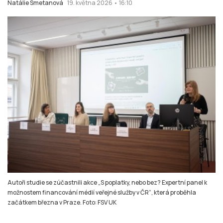
Natálie Smetanová
19. května 2026 • 16:10
Autoři studie se zúčastnili akce „S poplatky, nebo bez? Expertní panel k
možnostem financování médií veřejné služby v ČR“, která proběhla
začátkem března v Praze. Foto: FSV UK