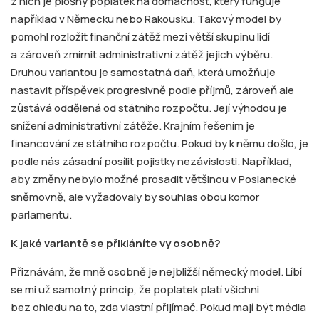
z nich je plošný poplatek na domácnost, který funguje
například v Německu nebo Rakousku. Takový model by
pomohl rozložit finanční zátěž mezi větší skupinu lidí
a zároveň zmírnit administrativní zátěž jejich výběru.
Druhou variantou je samostatná daň, která umožňuje
nastavit příspěvek progresivně podle příjmů, zároveň ale
zůstává oddělená od státního rozpočtu. Její výhodou je
snížení administrativní zátěže. Krajním řešením je
financování ze státního rozpočtu. Pokud by k němu došlo, je
podle nás zásadní posílit pojistky nezávislosti. Například,
aby změny nebylo možné prosadit většinou v Poslanecké
sněmovně, ale vyžadovaly by souhlas obou komor
parlamentu.
K jaké variantě se přikláníte vy osobně?
Přiznávám, že mně osobně je nejbližší německý model. Líbí
se mi už samotný princip, že poplatek platí všichni
bez ohledu na to, zda vlastní přijímač. Pokud mají být média