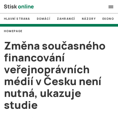
HLAVNÍ STRANA
DOMÁCÍ
ZAHRANIČÍ
NÁZORY
EKONOMI
search
HOMEPAGE
#
MUNI
Změna současného
#
Brno
financování
#
volby
veřejnoprávních
login
PŘIHLÁSIT SE
médií v Česku není
Zapomněli jste heslo?
Založit nový účet
nutná, ukazuje
studie