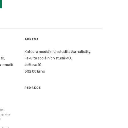
ADRESA
Katedra mediálních studií a žurnalistiky,
isk,
Fakulta sociálních studií MU,
a e-mail:
Joštova 10,
602 00 Brno
REDAKCE
dle
odajském
o