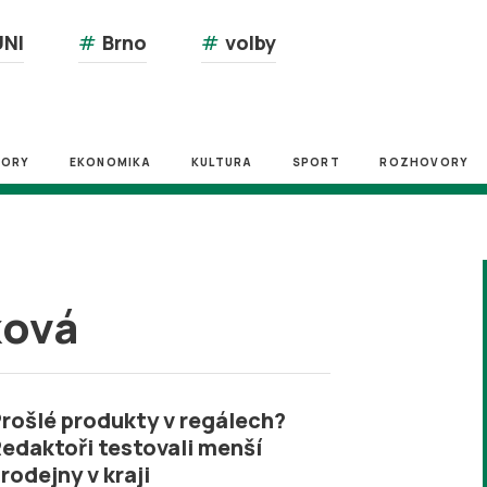
NI
#
Brno
#
volby
ZORY
EKONOMIKA
KULTURA
SPORT
ROZHOVORY
ková
rošlé produkty v regálech?
edaktoři testovali menší
rodejny v kraji