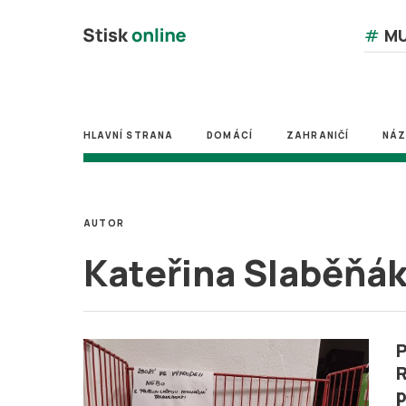
#
MU
HLAVNÍ STRANA
DOMÁCÍ
ZAHRANIČÍ
NÁ
AUTOR
Kateřina Slaběňá
P
R
p