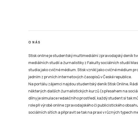
O NÁS
Stisk online je studentský multimediální zpravodajský deník t
mediálních studií a žurnalistiky z Fakulty sociálních studií Ma
studia jako cvičné médium. Stisk vznikl jako cvičné médium pro 
jedním z prvních internetových časopisů v České republice.
Na portálu zájemci najdou studentský deník Stisk Online, Rádio
některých dalších žurnalistických kurzů (s přesahem na sociál
dílny je simulace redakčního prostředí, každý student si tak 
role při výrobě online zpravodajského či publicistického obsahu
sociálních sítích a připravit se tak na praxi v různých typech mé