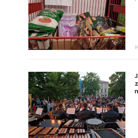
2
J
z