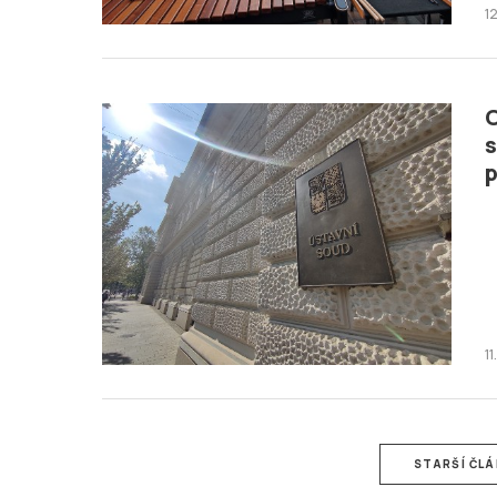
1
O
s
p
1
STARŠÍ ČL