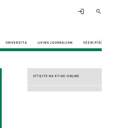
login
search
UNIVERZITA
LIVING JOURNALISM
VĚZNI PÍŠÍ
VÍTEJTE NA STISK.ONLINE