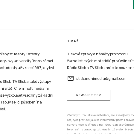
TIRÁŽ
vořený studenty Katedry
Tiskové zprávy a náměty pro tvorbu
sarykovy univerzity Brno v rámci
žurnalistických materiálů pro Online St
studenty už v roce 1997, kdy byl
Rádio Stisk a TV Stisk zasílejte pouze n
email
stisk.munimedia@gmail.com
 Stisk, TV Stisk a také výstupy
ní sítě). Cílem multimediální
může vyzkoušet všechny základní
NEWSLETTER
 i související působení na
dií.
Všechny žurnalistické materiály jsou zveřejněny po
stejných pravidel jako na kterémkoliv jiném zprav
serveru nebo například v novinách, rozhlasovém neb
televizním zpravodajství. Mazání už zveřejněných