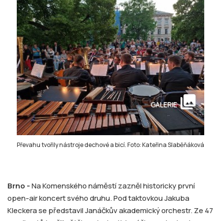
collections
GALERIE
Převahu tvořily nástroje dechové a bicí. Foto: Kateřina Slaběňáková
Brno -
Na Komenského náměstí zazněl historicky první
open-air koncert svého druhu. Pod taktovkou Jakuba
Kleckera se představil Janáčkův akademický orchestr. Ze 47