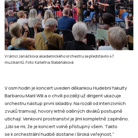
V rámci Janáčkova akademického orchestru se představilo 47
muzikantů. Foto: Kateřina Slaběňáková
V osm hodin je koncert uveden děkankou Hudební fakulty
Barbarou Marií Wili a o chvíli později už dirigent ukazuje
orchestru nástup první skladby. Na rozdíl od intenzivních
zvuků tramvají, hovory letně oděných diváků postupně
utichají. Venkovní prostranství je jimi kompletně zaplněno.
„Líbí se mi, že je koncert volně přístupný všem. Takto
se k orchestrální hudbě dostane i široká veřejnost,“