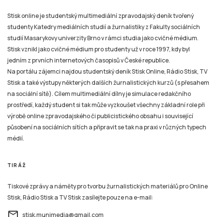
Stisk online je studentský multimediální zpravodajský deník tvořený
studenty Katedry mediálních studií a žurnalistiky z Fakulty sociálních
studií Masarykovy univerzity Brno v rámci studia jako cvičné médium.
Stisk vznikl jako cvičné médium pro studenty už v roce 1997, kdy byl
jedním z prvních internetových časopisů v České republice.
Na portálu zájemci najdou studentský deník Stisk Online, Rádio Stisk, TV
Stisk a také výstupy některých dalších žurnalistických kurzů (s přesahem
na sociální sítě). Cílem multimediální dílny je simulace redakčního
prostředí, každý student si tak může vyzkoušet všechny základní role při
výrobě online zpravodajského či publicistického obsahu i související
působení na sociálních sítích a připravit se tak na praxi v různých typech
médií.
TIRÁŽ
Tiskové zprávy a náměty pro tvorbu žurnalistických materiálů pro Online
Stisk, Rádio Stisk a TV Stisk zasílejte pouze na e-mail:
email
stisk.munimedia@gmail.com