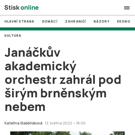
HLAVNÍ STRANA
DOMÁCÍ
ZAHRANIČÍ
NÁZORY
EKONOMI
search
KULTURA
#
MUNI
Janáčkův
#
Brno
akademický
#
volby
orchestr zahrál pod
login
PŘIHLÁSIT SE
širým brněnským
Zapomněli jste heslo?
Založit nový účet
nebem
Kateřina Slaběňáková
12. května 2022 • 18:00