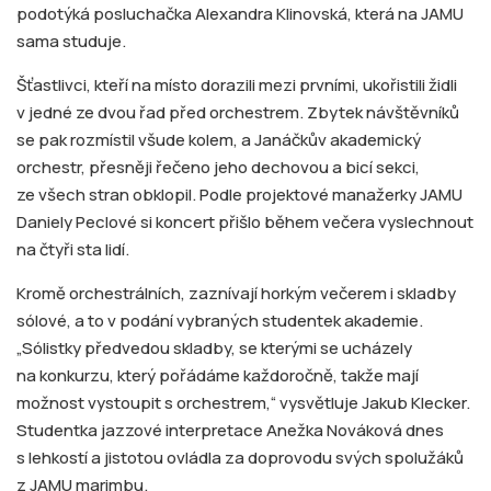
podotýká posluchačka Alexandra Klinovská, která na JAMU
sama studuje.
Šťastlivci, kteří na místo dorazili mezi prvními, ukořistili židli
v jedné ze dvou řad před orchestrem. Zbytek návštěvníků
se pak rozmístil všude kolem, a Janáčkův akademický
orchestr, přesněji řečeno jeho dechovou a bicí sekci,
ze všech stran obklopil. Podle projektové manažerky JAMU
Daniely Peclové si koncert přišlo během večera vyslechnout
na čtyři sta lidí.
Kromě orchestrálních, zaznívají horkým večerem i skladby
sólové, a to v podání vybraných studentek akademie.
„Sólistky předvedou skladby, se kterými se ucházely
na konkurzu, který pořádáme každoročně, takže mají
možnost vystoupit s orchestrem,“ vysvětluje Jakub Klecker.
Studentka jazzové interpretace Anežka Nováková dnes
s lehkostí a jistotou ovládla za doprovodu svých spolužáků
z JAMU marimbu.