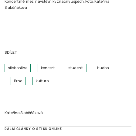
Koncert měl mezi návštěvníky značný úspěch. Foto: Kateřina
Slaběňáková
SDÍLET
stisk online
koncert
studenti
hudba
Brno
kultura
Kateřina Slaběňáková
DALŠÍ ČLÁNKY O STISK ONLINE