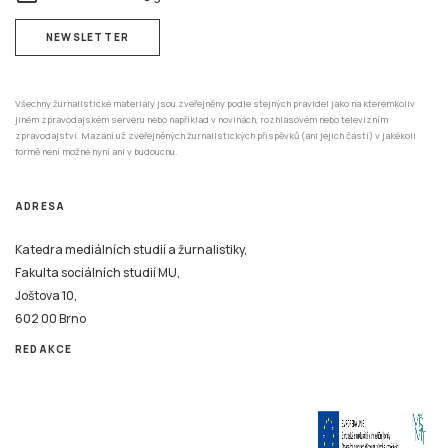
NEWSLETTER
Všechny žurnalistické materiály jsou zveřejněny podle stejných pravidel jako na kterémkoliv
jiném zpravodajském serveru nebo například v novinách, rozhlasovém nebo televizním
zpravodajství. Mazání už zveřejněných žurnalistických příspěvků (ani jejich částí) v jakékoli
formě není možné nyní ani v budoucnu.
ADRESA
Katedra mediálních studií a žurnalistiky,
Fakulta sociálních studií MU,
Joštova 10,
602 00 Brno
REDAKCE