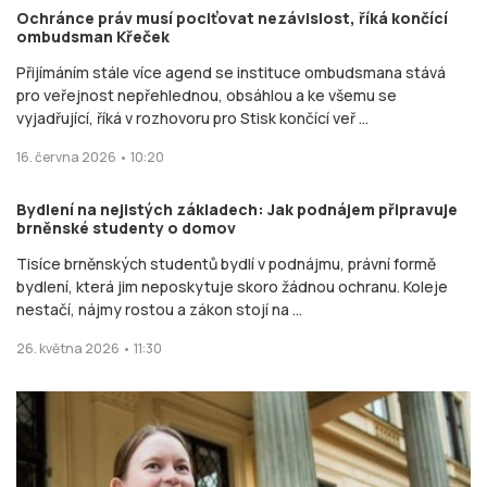
Ochránce práv musí pociťovat nezávislost, říká končící
ombudsman Křeček
Přijímáním stále více agend se instituce ombudsmana stává
pro veřejnost nepřehlednou, obsáhlou a ke všemu se
vyjadřující, říká v rozhovoru pro Stisk končící veř ...
16. června 2026 • 10:20
Bydlení na nejistých základech: Jak podnájem připravuje
brněnské studenty o domov
Tisíce brněnských studentů bydlí v podnájmu, právní formě
bydlení, která jim neposkytuje skoro žádnou ochranu. Koleje
nestačí, nájmy rostou a zákon stojí na ...
26. května 2026 • 11:30