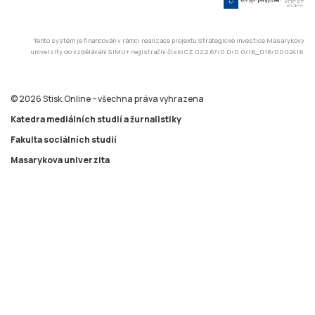
Tento systém je financován v rámci realizace projektu Strategické investice Masarykovy
univerzity do vzdělávání SIMU+ registrační číslo CZ.02.2.67/0.0/0.0/16_016/0002416.
© 2026 Stisk.Online – všechna práva vyhrazena
Katedra mediálních studií a žurnalistiky
Fakulta sociálních studií
Masarykova univerzita