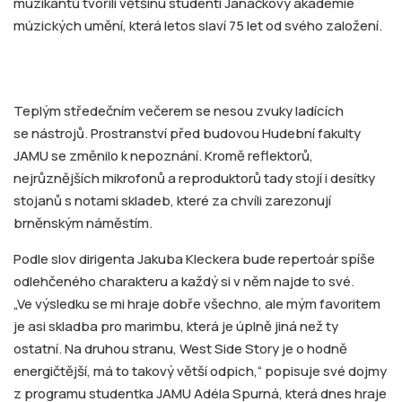
muzikantů tvořili většinu studenti Janáčkovy akademie
múzických umění, která letos slaví 75 let od svého založení.
Teplým středečním večerem se nesou zvuky ladících
se nástrojů. Prostranství před budovou Hudební fakulty
JAMU se změnilo k nepoznání. Kromě reflektorů,
nejrůznějších mikrofonů a reproduktorů tady stojí i desítky
stojanů s notami skladeb, které za chvíli zarezonují
brněnským náměstím.
Podle slov dirigenta Jakuba Kleckera bude repertoár spíše
odlehčeného charakteru a každý si v něm najde to své.
„Ve výsledku se mi hraje dobře všechno, ale mým favoritem
je asi skladba pro marimbu, která je úplně jiná než ty
ostatní. Na druhou stranu, West Side Story je o hodně
energičtější, má to takový větší odpich,“ popisuje své dojmy
z programu studentka JAMU Adéla Spurná, která dnes hraje