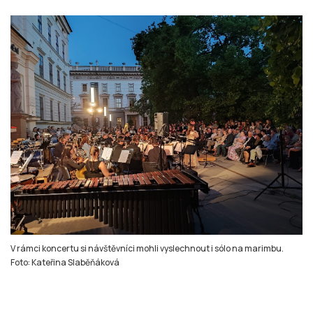
V rámci koncertu si návštěvníci mohli vyslechnout i sólo na marimbu.
Foto: Kateřina Slaběňáková