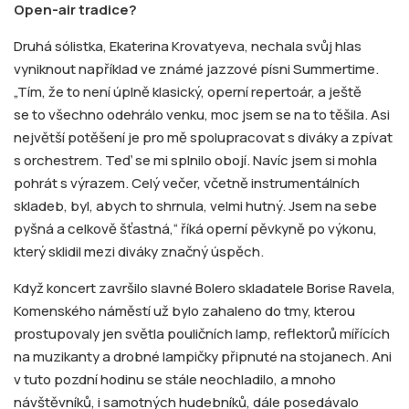
Open-air tradice?
Druhá sólistka, Ekaterina Krovatyeva, nechala svůj hlas
vyniknout například ve známé jazzové písni Summertime.
„Tím, že to není úplně klasický, operní repertoár, a ještě
se to všechno odehrálo venku, moc jsem se na to těšila. Asi
největší potěšení je pro mě spolupracovat s diváky a zpívat
s orchestrem. Teď se mi splnilo obojí. Navíc jsem si mohla
pohrát s výrazem. Celý večer, včetně instrumentálních
skladeb, byl, abych to shrnula, velmi hutný. Jsem na sebe
pyšná a celkově šťastná,“ říká operní pěvkyně po výkonu,
který sklidil mezi diváky značný úspěch.
Když koncert završilo slavné Bolero skladatele Borise Ravela,
Komenského náměstí už bylo zahaleno do tmy, kterou
prostupovaly jen světla pouličních lamp, reflektorů mířících
na muzikanty a drobné lampičky připnuté na stojanech. Ani
v tuto pozdní hodinu se stále neochladilo, a mnoho
návštěvníků, i samotných hudebníků, dále posedávalo