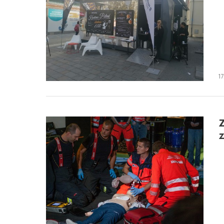
17
Z
z