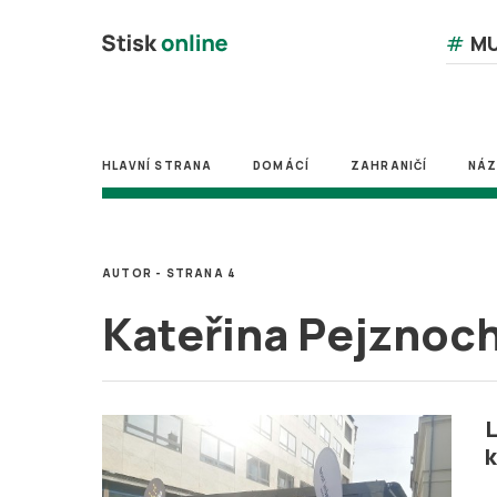
#
MU
HLAVNÍ STRANA
DOMÁCÍ
ZAHRANIČÍ
NÁ
AUTOR - STRANA 4
Kateřina Pejznoc
L
k