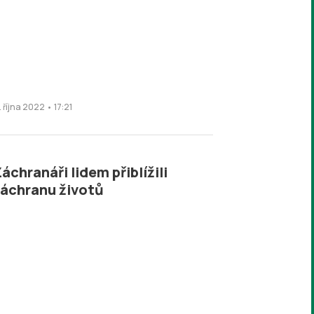
. října 2022 • 17:21
áchranáři lidem přiblížili
áchranu životů