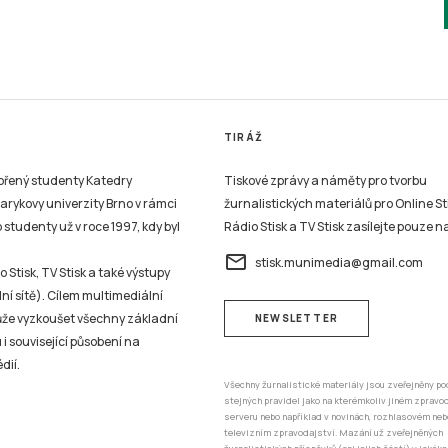
TIRÁŽ
vořený studenty Katedry
Tiskové zprávy a náměty pro tvorbu
sarykovy univerzity Brno v rámci
žurnalistických materiálů pro Online St
studenty už v roce 1997, kdy byl
Rádio Stisk a TV Stisk zasílejte pouze n
email
stisk.munimedia@gmail.com
 Stisk, TV Stisk a také výstupy
ní sítě). Cílem multimediální
může vyzkoušet všechny základní
NEWSLETTER
 i související působení na
dií.
Všechny žurnalistické materiály jsou zveřejněny po
stejných pravidel jako na kterémkoliv jiném zprav
serveru nebo například v novinách, rozhlasovém neb
televizním zpravodajství. Mazání už zveřejněných