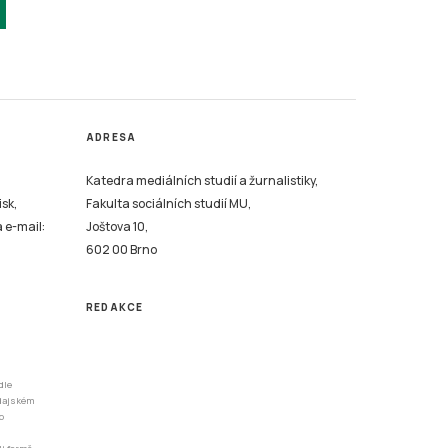
ADRESA
Katedra mediálních studií a žurnalistiky,
isk,
Fakulta sociálních studií MU,
a e-mail:
Joštova 10,
602 00 Brno
REDAKCE
dle
odajském
o