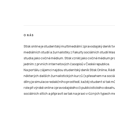
O NÁS
Stisk online je studentský multimediální zpravodajský deník t
mediálních studií a žurnalistiky z Fakulty sociálních studií Ma
studia jako cvičné médium. Stisk vznikl jako cvičné médium pro 
jedním z prvních internetových časopisů v České republice.
Na portálu zájemci najdou studentský deník Stisk Online, Rádio
některých dalších žurnalistických kurzů (s přesahem na sociál
dílny je simulace redakčního prostředí, každý student si tak 
role při výrobě online zpravodajského či publicistického obsahu
sociálních sítích a připravit se tak na praxi v různých typech mé