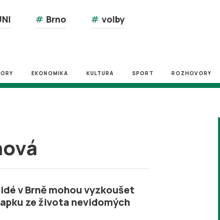
NI
#
Brno
#
volby
ZORY
EKONOMIKA
KULTURA
SPORT
ROZHOVORY
hová
idé v Brně mohou vyzkoušet
apku ze života nevidomých