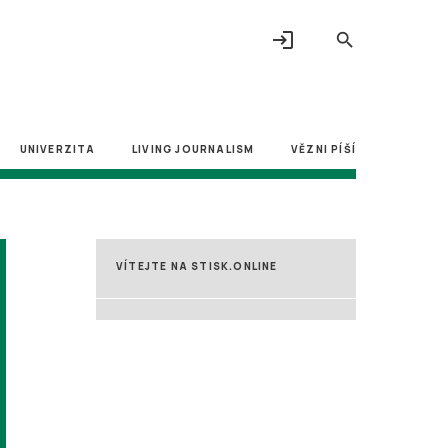
login
search
UNIVERZITA
LIVING JOURNALISM
VĚZNI PÍŠÍ
VÍTEJTE NA STISK.ONLINE