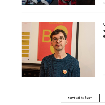
16
N
n
12
NOVĚJŠÍ ČLÁNKY