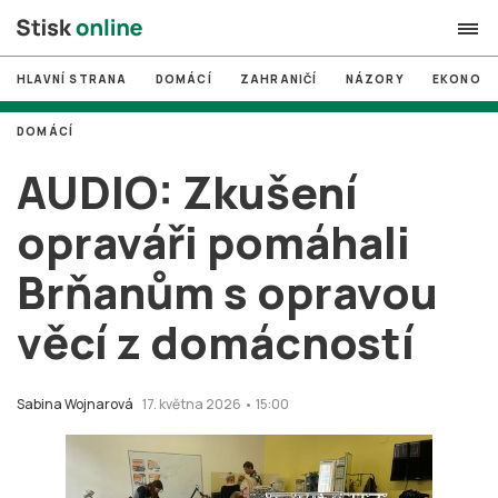
HLAVNÍ STRANA
DOMÁCÍ
ZAHRANIČÍ
NÁZORY
EKONOMI
search
DOMÁCÍ
#
MUNI
AUDIO: Zkušení
#
Brno
opraváři pomáhali
#
volby
Brňanům s opravou
login
PŘIHLÁSIT SE
věcí z domácností
Zapomněli jste heslo?
Založit nový účet
Sabina Wojnarová
17. května 2026 • 15:00