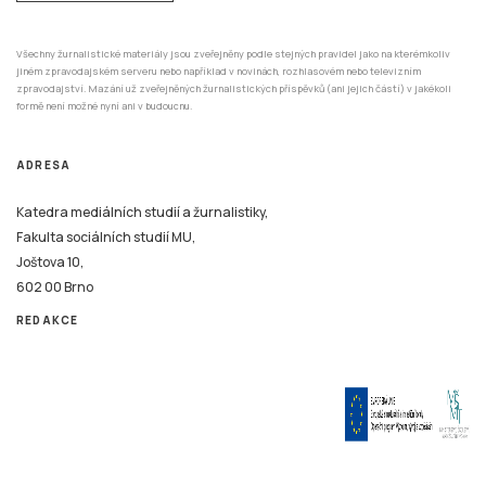
Všechny žurnalistické materiály jsou zveřejněny podle stejných pravidel jako na kterémkoliv
jiném zpravodajském serveru nebo například v novinách, rozhlasovém nebo televizním
zpravodajství. Mazání už zveřejněných žurnalistických příspěvků (ani jejich částí) v jakékoli
formě není možné nyní ani v budoucnu.
ADRESA
Katedra mediálních studií a žurnalistiky,
Fakulta sociálních studií MU,
Joštova 10,
602 00 Brno
REDAKCE