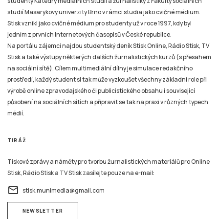
studenty Katedry mediálních studií a žurnalistiky z Fakulty sociálních
studií Masarykovy univerzity Brno v rámci studia jako cvičné médium.
Stisk vznikl jako cvičné médium pro studenty už v roce 1997, kdy byl
jedním z prvních internetových časopisů v České republice.
Na portálu zájemci najdou studentský deník Stisk Online, Rádio Stisk, TV
Stisk a také výstupy některých dalších žurnalistických kurzů (s přesahem
na sociální sítě). Cílem multimediální dílny je simulace redakčního
prostředí, každý student si tak může vyzkoušet všechny základní role při
výrobě online zpravodajského či publicistického obsahu i související
působení na sociálních sítích a připravit se tak na praxi v různých typech
médií.
TIRÁŽ
Tiskové zprávy a náměty pro tvorbu žurnalistických materiálů pro Online
Stisk, Rádio Stisk a TV Stisk zasílejte pouze na e-mail:
email
stisk.munimedia@gmail.com
NEWSLETTER