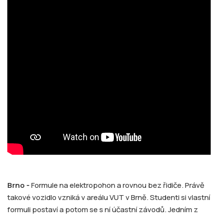
Brno -
Formule na elektropohon a rovnou bez řidiče. Právě
takové vozidlo vzniká v areálu VUT v Brně. Studenti si vlastní
formuli postaví a potom se s ní účastní závodů. Jedním z