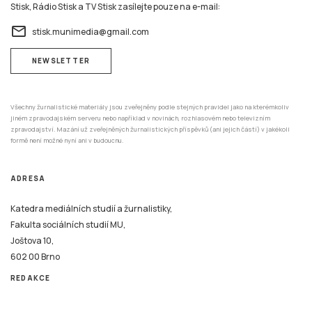
Stisk, Rádio Stisk a TV Stisk zasílejte pouze na e-mail:
email
stisk.munimedia@gmail.com
NEWSLETTER
Všechny žurnalistické materiály jsou zveřejněny podle stejných pravidel jako na kterémkoliv
jiném zpravodajském serveru nebo například v novinách, rozhlasovém nebo televizním
zpravodajství. Mazání už zveřejněných žurnalistických příspěvků (ani jejich částí) v jakékoli
formě není možné nyní ani v budoucnu.
ADRESA
Katedra mediálních studií a žurnalistiky,
Fakulta sociálních studií MU,
Joštova 10,
602 00 Brno
REDAKCE