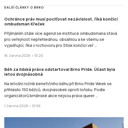
DALŠÍ ČLÁNKY O BRNO
Ochránce práv musí pociťovat nezávislost, říká končící
ombudsman Křeček
Přijímáním stále více agend se instituce ombudsmana stává
pro veřejnost nepřehlednou, obsáhlou a ke všemu se
vyjadřující, říká v rozhovoru pro Stisk končící veř ...
16. června 2026 • 10:20
Běh za lidská práva odstartoval Brno Pride. Účast byla
letos dvojnásobná
Na letošní ročník benefičního běhu při Brno Pride Week se
přihlásilo 150 běžců, dvojnásobek oproti loňsku. Podle
organizátorů brněnské akce nejsou práva queer ...
1. června 2026 • 10:56