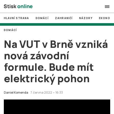
HLAVNÍ STRANA
DOMÁCÍ
ZAHRANIČÍ
NÁZORY
EKONOMI
search
DOMÁCÍ
#
MUNI
Na VUT v Brně vzniká
#
Brno
nová závodní
#
volby
formule. Bude mít
login
PŘIHLÁSIT SE
elektrický pohon
Zapomněli jste heslo?
Založit nový účet
Daniel Komenda
7. června 2022 • 16:33