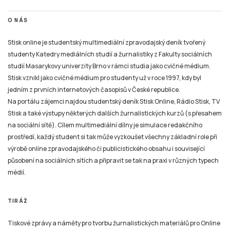
O NÁS
Stisk online je studentský multimediální zpravodajský deník tvořený
studenty Katedry mediálních studií a žurnalistiky z Fakulty sociálních
studií Masarykovy univerzity Brno v rámci studia jako cvičné médium.
Stisk vznikl jako cvičné médium pro studenty už v roce 1997, kdy byl
jedním z prvních internetových časopisů v České republice.
Na portálu zájemci najdou studentský deník Stisk Online, Rádio Stisk, TV
Stisk a také výstupy některých dalších žurnalistických kurzů (s přesahem
na sociální sítě). Cílem multimediální dílny je simulace redakčního
prostředí, každý student si tak může vyzkoušet všechny základní role při
výrobě online zpravodajského či publicistického obsahu i související
působení na sociálních sítích a připravit se tak na praxi v různých typech
médií.
TIRÁŽ
Tiskové zprávy a náměty pro tvorbu žurnalistických materiálů pro Online