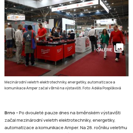
collections
GALERIE
Mezinárodní veletrh elektrotechniky, energetiky, automatizace a
komunikace Amper začal v Brně na výstavišti. Foto: Adéla Pospíšková
Brno -
Po dvouleté pauze dnes na brněnském výstavišti
začal mezinárodní veletrh elektrotechniky, energetiky,
automatizace a komunikace Amper. Na 28. ročníku veletrhu