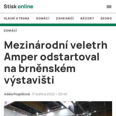
HLAVNÍ STRANA
DOMÁCÍ
ZAHRANIČÍ
NÁZORY
EKONOMI
search
DOMÁCÍ
#
MUNI
Mezinárodní veletrh
#
Brno
Amper odstartoval
#
volby
na brněnském
login
PŘIHLÁSIT SE
výstavišti
Zapomněli jste heslo?
Založit nový účet
Adéla Pospíšková
17. května 2022 • 20:45