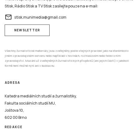
Stisk, Rádio Stisk a TV Stisk zasílejte pouze na e-mail:
email
stisk.munimedia@gmail.com
NEWSLETTER
Všechny žurnalistické materiály jsou zveřejněny podle stejných pravidel jako na kterémkoliv
jiném zpravodajském serveru nebo například v novinách, rozhlasovém nebo televizním
zpravodajství. Mazání už zveřejněných žurnalistických příspěvků (ani jejich částí) v jakékoli
formě není možné nyní ani v budoucnu.
ADRESA
Katedra mediálních studií a žurnalistiky,
Fakulta sociálních studií MU,
Joštova 10,
602 00 Brno
REDAKCE