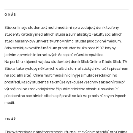
O NÁS
Stisk online je studentský multimediální zpravodajský deník tvořený
studenty Katedry mediálních studií a žurnalistiky z Fakulty sociálních
studií Masarykovy univerzity Brno v rámci studia jako cvičné médium.
Stisk vznikl jako cvičné médium pro studenty už v roce 1997, kdy byl
jedním z prvních internetových časopisů v České republice.
Na portálu zájemci najdou studentský deník Stisk Online, Rádio Stisk, TV
Stisk a také výstupy některých dalších žurnalistických kurzů (s přesahem
na sociální sítě). Cílem multimediální dílny je simulace redakčního
prostředí, každý student si tak může vyzkoušet všechny základní role při
výrobě online zpravodajského či publicistického obsahu i související
působení na sociálních sítích a připravit se tak na praxi v různých typech
médií.
TIRÁŽ
Tiskové zprávy a náměty pro tvorbu žurnalistických materiálů pro Online