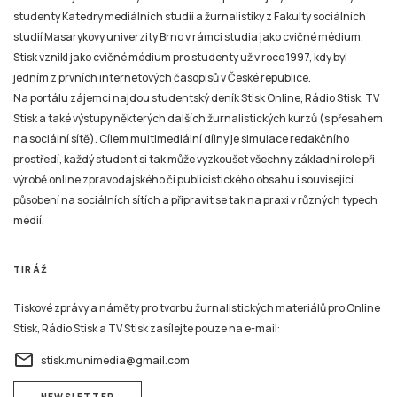
studenty Katedry mediálních studií a žurnalistiky z Fakulty sociálních
studií Masarykovy univerzity Brno v rámci studia jako cvičné médium.
Stisk vznikl jako cvičné médium pro studenty už v roce 1997, kdy byl
jedním z prvních internetových časopisů v České republice.
Na portálu zájemci najdou studentský deník Stisk Online, Rádio Stisk, TV
Stisk a také výstupy některých dalších žurnalistických kurzů (s přesahem
na sociální sítě). Cílem multimediální dílny je simulace redakčního
prostředí, každý student si tak může vyzkoušet všechny základní role při
výrobě online zpravodajského či publicistického obsahu i související
působení na sociálních sítích a připravit se tak na praxi v různých typech
médií.
TIRÁŽ
Tiskové zprávy a náměty pro tvorbu žurnalistických materiálů pro Online
Stisk, Rádio Stisk a TV Stisk zasílejte pouze na e-mail:
email
stisk.munimedia@gmail.com
NEWSLETTER