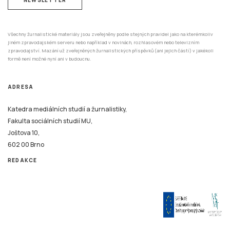
Všechny žurnalistické materiály jsou zveřejněny podle stejných pravidel jako na kterémkoliv
jiném zpravodajském serveru nebo například v novinách, rozhlasovém nebo televizním
zpravodajství. Mazání už zveřejněných žurnalistických příspěvků (ani jejich částí) v jakékoli
formě není možné nyní ani v budoucnu.
ADRESA
Katedra mediálních studií a žurnalistiky,
Fakulta sociálních studií MU,
Joštova 10,
602 00 Brno
REDAKCE