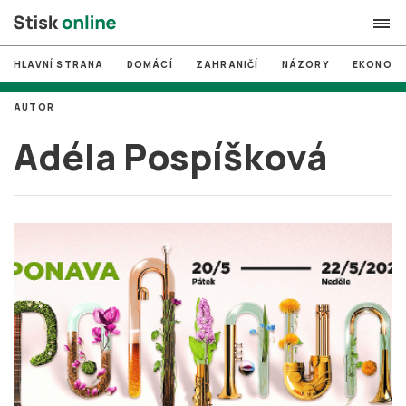
HLAVNÍ STRANA
DOMÁCÍ
ZAHRANIČÍ
NÁZORY
EKONOMI
search
AUTOR
#
MUNI
Adéla Pospíšková
#
Brno
#
volby
login
PŘIHLÁSIT SE
Zapomněli jste heslo?
Založit nový účet