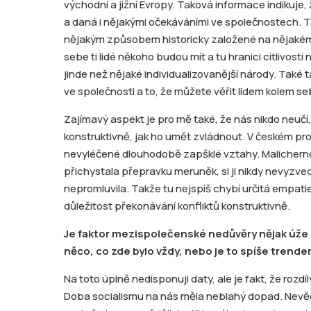
východní a jižní Evropy. Taková informace indikuje, 
a daná i nějakými očekáváními ve společnostech. T
nějakým způsobem historicky založené na nějakém k
sebe ti lidé někoho budou mít a tu hranici citlivos
jinde než nějaké individualizovanější národy. Také 
ve společnosti a to, že můžete věřit lidem kolem se
Zajímavý aspekt je pro mě také, že nás nikdo neučí,
konstruktivně, jak ho umět zvládnout. V českém prost
nevyléčené dlouhodobě zapšklé vztahy. Malicherno
přichystala přepravku meruněk, si ji nikdy nevyzvedl
nepromluvila. Takže tu nejspíš chybí určitá empati
důležitost překonávání konfliktů konstruktivně.
Je faktor mezispolečenské nedůvěry nějak úže 
něco, co zde bylo vždy, nebo je to spíše trend
Na toto úplně nedisponuji daty, ale je fakt, že roz
Doba socialismu na nás měla neblahý dopad. Nevěd