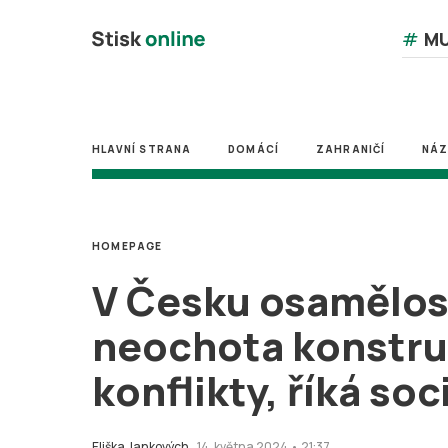
#
MU
HLAVNÍ STRANA
DOMÁCÍ
ZAHRANIČÍ
NÁ
HOMEPAGE
V Česku osamělost
neochota konstruk
konflikty, říká so
Eliška Jankových
14. května 2024 • 21:37