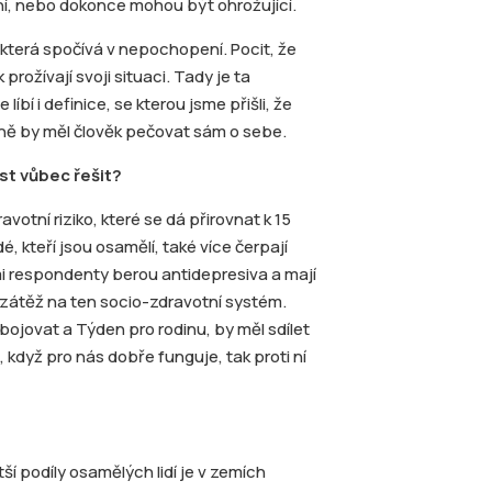
itní, nebo dokonce mohou být ohrožující.
, která spočívá v nepochopení. Pocit, že
rožívají svoji situaci. Tady je ta
bí i definice, se kterou jsme přišli, že
lně by měl člověk pečovat sám o sebe.
st vůbec řešit?
otní riziko, které se dá přirovnat k 15
, kteří jsou osamělí, také více čerpají
ými respondenty berou antidepresiva a mají
ká zátěž na ten socio-zdravotní systém.
bojovat a Týden pro rodinu, by měl sdílet
 když pro nás dobře funguje, tak proti ní
ětší podíly osamělých lidí je v zemích