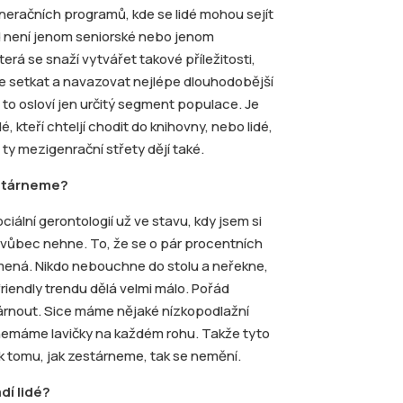
račních programů, kde se lidé mohou sejít
d není jenom seniorské nebo jenom
terá se snaží vytvářet takové příležitosti,
 se setkat a navazovat nejlépe dlouhodobější
e to osloví jen určitý segment populace. Je
, kteří chteljí chodit do knihovny, nebo lidé,
a ty mezigenrační střety dějí také.
 stárneme?
iální gerontologií už ve stavu, kdy jsem si
 vůbec nehne. To, že se o pár procentních
amená. Nikdo nebouchne do stolu a neřekne,
riendly trendu dělá velmi málo. Pořád
árnout. Sice máme nějaké nízkopodlažní
 nemáme lavičky na každém rohu. Takže tyto
k tomu, jak zestárneme, tak se nemění.
adí lidé?