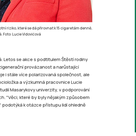
ní riziko, které se dá přirovnat k 15 cigaretám denně,
á. Foto: Lucie Vidovićová
. Letos se akce s podtitulem Štěstí rodiny
generační provázanost a narůstající
i stále více polarizovaná společnost, ale
í socioložka a výzkumná pracovnice Lucie
studií Masarykovy univerzity, v podporování
ech. "Věci, které by byly nějakým způsobem
" podotýká k otázce přístupu lidí ohledně