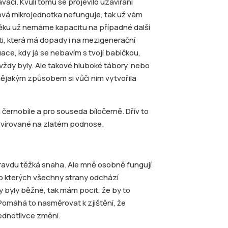
vači. Kvůli tomu se projevilo uzavírání
ková mikrojednotka nefunguje, tak už vám
ěku už nemáme kapacitu na případné další
ti, která má dopady i na mezigenerační
e, kdy já se nebavím s tvojí babičkou,
 vždy byly. Ale takové hluboké tábory, nebo
e nějakým způsobem si vůči nim vytvořila
 černobíle a pro souseda bíločerně. Dřív to
rvírované na zlatém podnose.
pravdu těžká snaha. Ale mně osobně fungují
 po kterých všechny strany odchází
 byly běžné, tak mám pocit, že by to
. Pomáhá to nasměrovat k zjištění, že
 jednotlivce změní.