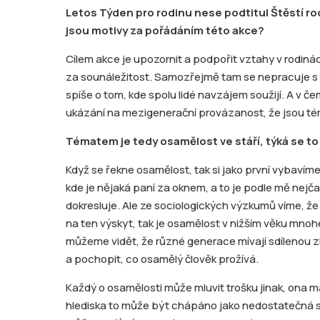
Letos Týden pro rodinu nese podtitul Štěstí r
jsou motivy za pořádáním této akce?
Cílem akce je upozornit a podpořit vztahy v rodiná
za sounáležitost. Samozřejmě tam se nepracuje s ně
spíše o tom, kde spolu lidé navzájem soužijí. A v čem
ukázání na mezigenerační provázanost, že jsou tém
Tématem je tedy osamělost ve stáří, týká se to 
Když se řekne osamělost, tak si jako první vybavím
kde je nějaká paní za oknem, a to je podle mě nejča
dokresluje. Ale ze sociologických výzkumů víme, ž
na ten výskyt, tak je osamělost v nižším věku mno
můžeme vidět, že různé generace mívají sdílenou 
a pochopit, co osamělý člověk prožívá.
Každý o osamělosti může mluvit trošku jinak, ona m
hlediska to může být chápáno jako nedostatečná síť