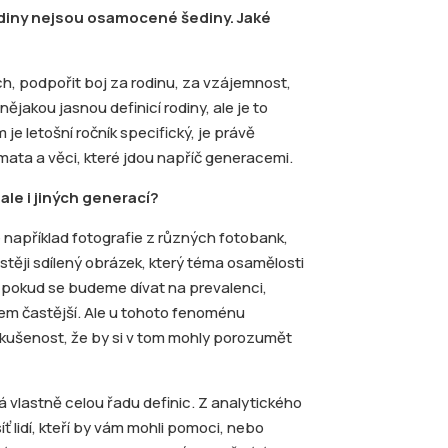
odiny nejsou osamocené šediny. Jaké
ch, podpořit boj za rodinu, za vzájemnost,
jakou jasnou definicí rodiny, ale je to
 je letošní ročník specifický, je právě
ata a věci, které jdou napříč generacemi.
ale i jiných generací?
e například fotografie z různých fotobank,
stěji sdílený obrázek, který téma osamělosti
e pokud se budeme dívat na prevalenci,
hem častější. Ale u tohoto fenoménu
zkušenost, že by si v tom mohly porozumět
á vlastně celou řadu definic. Z analytického
 lidí, kteří by vám mohli pomoci, nebo