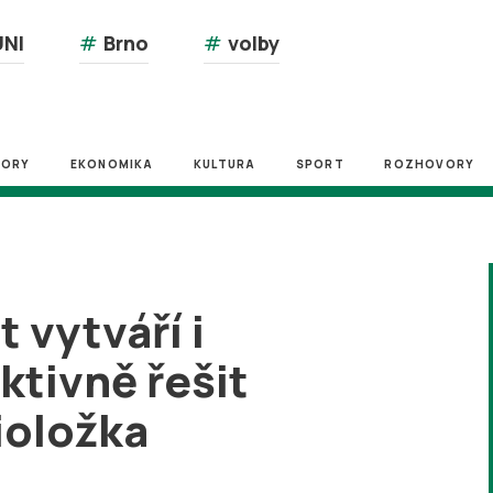
NI
#
Brno
#
volby
ZORY
EKONOMIKA
KULTURA
SPORT
ROZHOVORY
 vytváří i
tivně řešit
cioložka