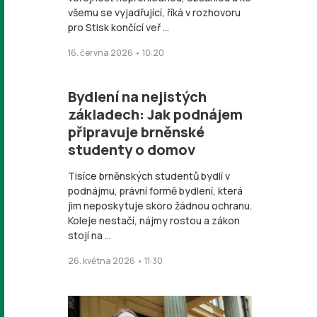
všemu se vyjadřující, říká v rozhovoru
pro Stisk končící veř ...
16. června 2026 • 10:20
Bydlení na nejistých
základech: Jak podnájem
připravuje brněnské
studenty o domov
Tisíce brněnských studentů bydlí v
podnájmu, právní formě bydlení, která
jim neposkytuje skoro žádnou ochranu.
Koleje nestačí, nájmy rostou a zákon
stojí na ...
26. května 2026 • 11:30