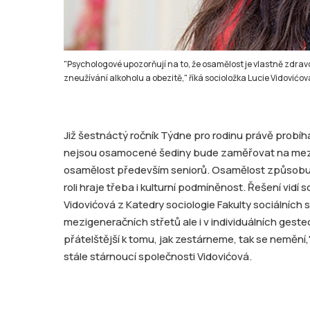
"Psychologové upozorňují na to, že osamělost je vlastně zdravot
zneužívání alkoholu a obezitě," říká socioložka Lucie Vidovićov
Již šestnáctý ročník Týdne pro rodinu právě probíhá
nejsou osamocené šediny bude zaměřovat na mezi
osamělost především seniorů. Osamělost způsobuje 
roli hraje třeba i kulturní podmíněnost. Řešení vid
Vidovićová z Katedry sociologie Fakulty sociálních 
mezigeneračních střetů ale i v individuálních gest
přátelštější k tomu, jak zestárneme, tak se nemění,
stále stárnoucí společnosti Vidovićová.