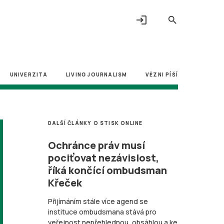
login
search
UNIVERZITA
LIVING JOURNALISM
VĚZNI PÍŠÍ
DALŠÍ ČLÁNKY O STISK ONLINE
Ochránce práv musí
pociťovat nezávislost,
říká končící ombudsman
Křeček
Přijímáním stále více agend se
instituce ombudsmana stává pro
veřejnost nepřehlednou, obsáhlou a ke