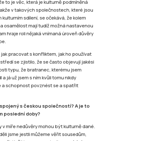
že to je věc, která je kulturně podmíněná
akže v takových společnostech, které jsou
ulturním sdílení, se očekává, že kolem
ti na osamělost mají tudíž možná nastavenou
tam hraje roli nějaká vnímaná úroveň důvěry
be.
 jak pracovat s konfliktem, jak ho používat
ředí se zjistilo, že se často objevují jakési
sti typu, že bratranec, kterému jsem
 a já už jsem s ním kvůli tomu nikdy
e a schopnost povznést se a spatřit
spojený s českou společností? A je to
em poslední doby?
díly v míře nedůvěry mohou být kulturně dané.
ěli jsme jestli můžeme věřit sousedům,