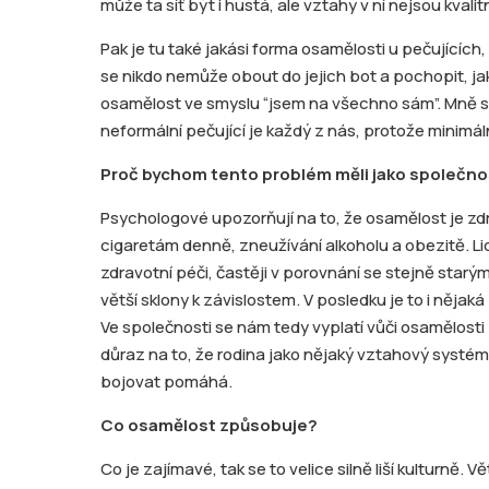
může ta síť být i hustá, ale vztahy v ní nejsou kval
Pak je tu také jakási forma osamělosti u pečujících
se nikdo nemůže obout do jejich bot a pochopit, jak p
osamělost ve smyslu “jsem na všechno sám”. Mně se lí
neformální pečující je každý z nás, protože minimá
Proč bychom tento problém měli jako společno
Psychologové upozorňují na to, že osamělost je zdrav
cigaretám denně, zneužívání alkoholu a obezitě. Lidé
zdravotní péči, častěji v porovnání se stejně star
větší sklony k závislostem. V posledku je to i něja
Ve společnosti se nám tedy vyplatí vůči osamělosti 
důraz na to, že rodina jako nějaký vztahový systém,
bojovat pomáhá.
Co osamělost způsobuje?
Co je zajímavé, tak se to velice silně liší kulturně. V