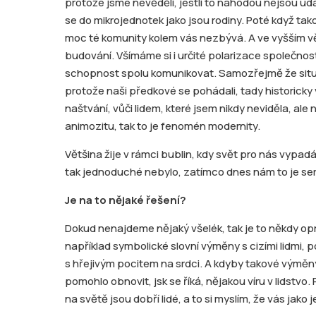
protože jsme nevěděli, jestli to náhodou nejsou uda
se do mikrojednotek jako jsou rodiny. Poté když ta
moc té komunity kolem vás nezbývá. A ve vyšším v
budování. Všímáme si i určité polarizace společnos
schopnost spolu komunikovat. Samozřejmě že situac
protože naši předkové se pohádali, tady historicky
naštvání, vůči lidem, které jsem nikdy neviděla, al
animozitu, tak to je fenomén modernity.
Většina žije v rámci bublin, kdy svět pro nás vypadá
tak jednoduché nebylo, zatímco dnes nám to je se
Je na to nějaké řešení?
Dokud nenajdeme nějaký všelék, tak je to někdy o
například symbolické slovní výměny s cizími lidmi,
s hřejivým pocitem na srdci. A kdyby takové výměny
pomohlo obnovit, jsk se říká, nějakou víru v lidstvo
na světě jsou dobří lidé, a to si myslím, že vás jako