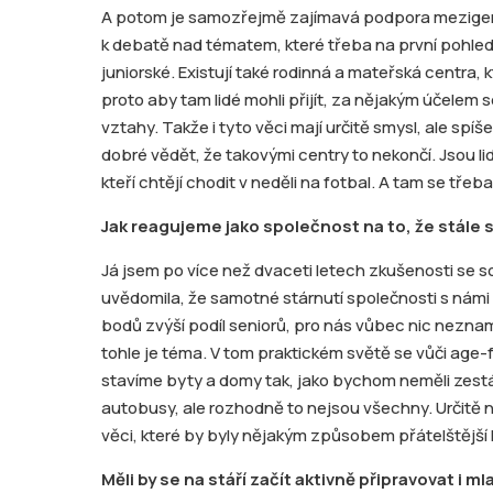
A potom je samozřejmě zajímavá podpora mezigene
k debatě nad tématem, které třeba na první pohle
juniorské. Existují také rodinná a mateřská centra, k
proto aby tam lidé mohli přijít, za nějakým účelem
vztahy. Takže i tyto věci mají určitě smysl, ale spíš
dobré vědět, že takovými centry to nekončí. Jsou lidé
kteří chtějí chodit v neděli na fotbal. A tam se třeb
Jak reagujeme jako společnost na to, že stále
Já jsem po více než dvaceti letech zkušenosti se soc
uvědomila, že samotné stárnutí společnosti s námi
bodů zvýší podíl seniorů, pro nás vůbec nic nezn
tohle je téma. V tom praktickém světě se vůči age-f
stavíme byty a domy tak, jako bychom neměli zest
autobusy, ale rozhodně to nejsou všechny. Určitě
věci, které by byly nějakým způsobem přátelštější 
Měli by se na stáří začít aktivně připravovat i ml