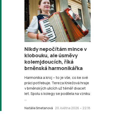
Nikdy nepočítám mince v
klobouku, ale úsměvy
kolemjdoucích, říká
brněnská harmonikářka
Harmonika a kroj – to je vše, co ke své
práci potřebuje. Tereza Kniežová hraje
v brněnských ulicích už téměř dvacet
let. Spolu s kolegy se podílela na vzniku
...
Natálie Smetanová
20. května 2026 • 22:18