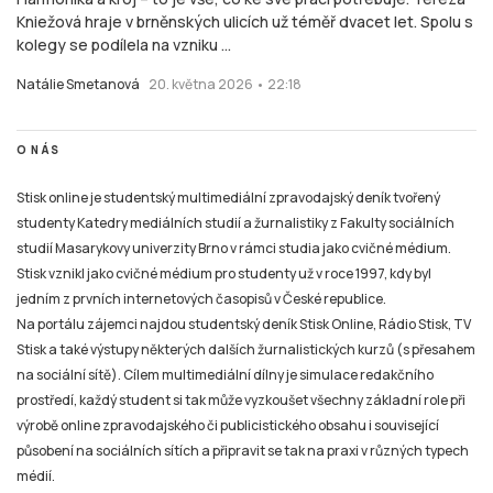
Kniežová hraje v brněnských ulicích už téměř dvacet let. Spolu s
kolegy se podílela na vzniku ...
Natálie Smetanová
20. května 2026 • 22:18
O NÁS
Stisk online je studentský multimediální zpravodajský deník tvořený
studenty Katedry mediálních studií a žurnalistiky z Fakulty sociálních
studií Masarykovy univerzity Brno v rámci studia jako cvičné médium.
Stisk vznikl jako cvičné médium pro studenty už v roce 1997, kdy byl
jedním z prvních internetových časopisů v České republice.
Na portálu zájemci najdou studentský deník Stisk Online, Rádio Stisk, TV
Stisk a také výstupy některých dalších žurnalistických kurzů (s přesahem
na sociální sítě). Cílem multimediální dílny je simulace redakčního
prostředí, každý student si tak může vyzkoušet všechny základní role při
výrobě online zpravodajského či publicistického obsahu i související
působení na sociálních sítích a připravit se tak na praxi v různých typech
médií.