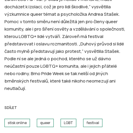
docházet k izolaci, což je pro lidi škodlivé,“ vysvětlila
výzkumnice queer témat a psycholožka Andrea Stašek.
Pomoc v tomto směru není důležitá jen pro členy queer
komunity, ale i pro šíření osvěty a vzdělávání o společnosti,
kterou LGBTQ+ lidé vytváří. Zároveň má festival
představovat i oslavu rozmanitosti. „Duhový průvod si lidé
často mylně představují jako protest,“ vysvětlila Stašek.
Podle ní se ale jedná o pochod, kterého se už dávno
neúčastní pouze LGBTQ+ komunita, ale i jejich přátelé
nebo rodiny. Brno Pride Week se tak neliší od jiných
brněnských festivalů, které také nikoho neomezují ani
neutlačují.
SDÍLET
stisk online
queer
LGBT
festival