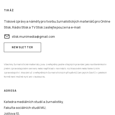
TIRÁŽ
Tiskové zprávy a náměty pro tvorbu žurnalistických materiálů pro Online
Stisk, Rádio Stisk a TV Stisk zasílejte pouze na e-mail:
email
stisk.munimedia@gmail.com
NEWSLETTER
Všechny žurnalistické materiály jsou zveřejněny podle stejných pravidel jako na kterémkoliv
jiném zpravodajském serveru nebo například v novinách, rozhlasovém nebo televizním
zpravodajství. Mazání už zveřejněných žurnalistických příspěvků (ani jejich částí) v jakékoli
formě není možné nyní ani v budoucnu.
ADRESA
Katedra mediálních studií a žurnalistiky,
Fakulta sociálních studií MU,
Joštova 10,