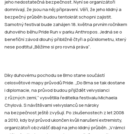
jeho nedostatečná bezpečnost. Nyní se organizátoři
domnívají, že jsou na něj připravení. Věří, že jeho klidný a
bezpečný průběh budou tentokrát schopni zajistit.
Samotný festival bude zahájen 18. května prvním ročníkem
duhového běhu Pride Run v parku Anthropos. Jedná se o
benefiční závod dlouhý přibližně čtyři a půl kilometru, který
nese podtitul „Běžíme si pro rovná práva“.
Díky duhovému pochodu se Brno stane součástí
celosvětové mapy průvodů Pride. „Do Brna se tak dostane
i diplomacie, na průvod budou přijíždět velvyslanci
z různých zemí,“ vysvětlila ředitelka festivalu Michaela
Chylová. S návštěvami velvyslanců se nároky
na bezpečnost ještě zvyšují. Po zkušenostech z let 2008
a 2010, kdy byl průvod ukončen kvůli narušení extremisty,
organizátoři obzvlášť dbají na jeho klidný průběh. „V rámci