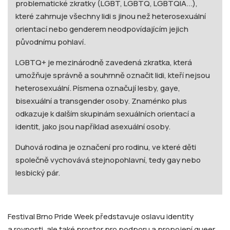
problematické zkratky (LGBT, LGBTQ, LGBTQIA...),
které zahrnuje všechny lidi s jinou než heterosexuální
orientací nebo genderem neodpovídajícím jejich
původnímu pohlaví.
LGBTQ+ je mezinárodně zavedená zkratka, která
umožňuje správně a souhrnně označit lidi, kteří nejsou
heterosexuální. Písmena označují lesby, gaye,
bisexuální a transgender osoby. Znaménko plus
odkazuje k dalším skupinám sexuálních orientací a
identit, jako jsou například asexuální osoby.
Duhová rodina je označení pro rodinu, ve které děti
společně vychovává stejnopohlavní, tedy gay nebo
lesbický pár.
Festival Brno Pride Week představuje oslavu identity
a rovnosti, ale také prostor pro podporu a propojení queer