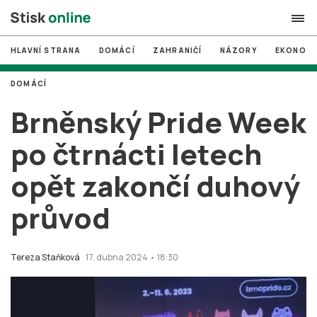
HLAVNÍ STRANA
DOMÁCÍ
ZAHRANIČÍ
NÁZORY
EKONOMI
search
DOMÁCÍ
#
MUNI
Brněnský Pride Week
#
Brno
po čtrnácti letech
#
volby
opět zakončí duhový
login
PŘIHLÁSIT SE
průvod
Zapomněli jste heslo?
Založit nový účet
Tereza Staňková
17. dubna 2024 • 18:30