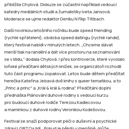
přiblížila Chylová. Diskuze se zúčastní například vedoucí
katedry mediálních studií a žurnalistiky Iveta Jansová.
Moderace se ujme redaktor Deníku N Filip Titlbach.
Další novinkou letošního ročníku bude speed friending
(rychlé spřátelení), obdoba speed datingu (rychlé rande),
který festival nabídl v minulých letech. „Chceme dávat
menší tlak na randění a dát více prostoru na seznamování
se v klidu,“ dodala Chylová. I přes kontroverze, které vyvolalo
loňské předčítaní dětských knížek, se organizátoři rozhodli
tuto část programu zopakovat. Letos bude dětem předčítat
herečka Kateřina Jebavá dvě knihy s queer tematikou, a to
„Princ a princ" a „Král & král & rodina". Předčítání doplní
přednáška Plánování duhové rodiny s vedoucí kurzu
pro budoucí duhové rodiče Terezou Kadlecovou
a maminkou z duhové rodiny Veronikou Kodešovou.
Festival se snaží podporovat péči o duševní a psychické
zdraví LGBTQ+ lidí. „Pokud je někdo v menšině, může