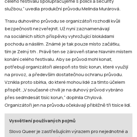
celého festivalu spolupracujeme s policií a security
službou,“ uvedla produkční průvodu Melinda Murárová.
Trasu duhového průvodu se organizátoři rozhodli kvůli
bezpečnosti nezveřejnit. Už nyní zaznamenávají
na sociálních sítích příspěvky vyhrožující blokádami
pochodu a násilím. Známé je tak pouze místo začátku,
tím je Zelný trh . Právě ten se zároveň stane hlavním místem
konání celého festivalu. Aby se průvod mohl konat,
potřebují organizátoři alespoň sto tisíc korun, které využijí
na provoz, a především dostatečnou ochranu průvodu.
Vznikla proto sbírka, do které mohou lidé za tímto účelem
přispět. „V současné chvíli je na duhový průvod vybráno
přes sedmdesát tisíc korun,“ doplnila Chylová.
Organizátoři jen na průvodu očekávají přibližně tři tisíce lidí.
Vysvětlení používaných pojmů
Slovo Queer je zastřešujícím výrazem pro nejednotné a