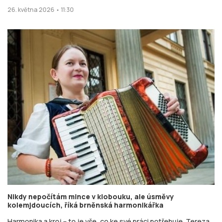
26. května 2026 • 11:30
Nikdy nepočítám mince v klobouku, ale úsměvy
kolemjdoucích, říká brněnská harmonikářka
Harmonika a kroj – to je vše, co ke své práci potřebuje. Tereza