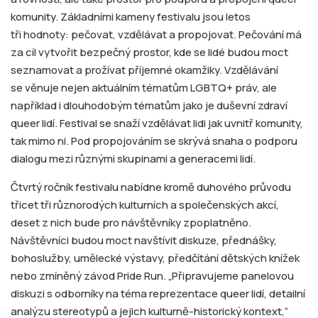
komunity. Základními kameny festivalu jsou letos
tři hodnoty: pečovat, vzdělávat a propojovat. Pečování má
za cíl vytvořit bezpečný prostor, kde se lidé budou moct
seznamovat a prožívat příjemné okamžiky. Vzdělávání
se věnuje nejen aktuálním tématům LGBTQ+ práv, ale
například i dlouhodobým tématům jako je duševní zdraví
queer lidí. Festival se snaží vzdělávat lidi jak uvnitř komunity,
tak mimo ni. Pod propojováním se skrývá snaha o podporu
dialogu mezi různými skupinami a generacemi lidí.
Čtvrtý ročník festivalu nabídne kromě duhového průvodu
třicet tři různorodých kulturních a společenských akcí,
deset z nich bude pro návštěvníky zpoplatněno.
Návštěvníci budou moct navštívit diskuze, přednášky,
bohoslužby, umělecké výstavy, předčítání dětských knížek
nebo zmíněný závod Pride Run. „Připravujeme panelovou
diskuzi s odborníky na téma reprezentace queer lidí, detailní
analýzu stereotypů a jejich kulturně-historický kontext,“