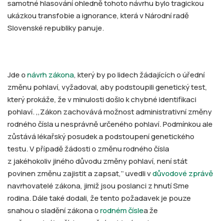
samotné hlasování ohledně tohoto návrhu bylo tragickou
ukázkou transfobie a ignorance, která v Národní radě
Slovenské republiky panuje.
Jde o
návrh zákona
, který by po lidech žádajících o úřední
změnu pohlaví, vyžadoval, aby podstoupili genetický test,
který prokáže, že v minulosti došlo k chybné identifikaci
pohlaví. ,,Zákon zachovává možnost administrativní změny
rodného čísla u nesprávně určeného pohlaví. Podmínkou ale
zůstává lékařský posudek a podstoupení genetického
testu. V případě žádosti o změnu rodného čísla
z jakéhokoliv jiného důvodu změny pohlaví, není stát
povinen změnu zajistit a zapsat,‘‘ uvedli v
důvodové zprávě
navrhovatelé zákona, jimiž jsou poslanci z hnutí Sme
rodina. Dále také dodali, že tento požadavek je pouze
snahou o sladění zákona o
rodném čísle
a že