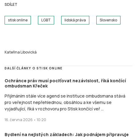
SDÍLET
stisk online
LGBT
lidská práva
Slovensko
Kateřina Libovická
DALŠÍ ČLÁNKY O STISK ONLINE
Ochránce práv musí pociťovat nezávislost, říká končící
ombudsman Křeček
Přijímáním stále více agend se instituce ombudsmana stává
pro veřejnost nepřehlednou, obsáhlou a ke všemu se
vyjadřující, říká v rozhovoru pro Stisk končící veř ...
16. června 2026 • 10:20
Bydlení na nejistých základech: Jak podnájem připravuje