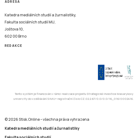
ADRESA
Katedra mediálních studií a žurnalistiky,
Fakulta sociálních studií MU,
Joštova 10,
602 00 Brno
REDAKCE
Tento systém je financován v rámci realizace projektu Strategické investice Masarykovy
univerzity do vzdělávání SIMU+ registrační číslo CZ.02.2.67/0.0/0.0/16_016/0002416.
© 2026 Stisk.Online – všechna práva vyhrazena
Katedra mediálních studií a žurnalistiky
Fakulta sociálních studií