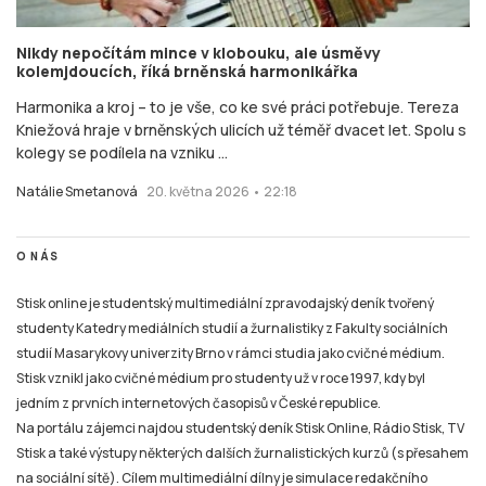
Nikdy nepočítám mince v klobouku, ale úsměvy
kolemjdoucích, říká brněnská harmonikářka
Harmonika a kroj – to je vše, co ke své práci potřebuje. Tereza
Kniežová hraje v brněnských ulicích už téměř dvacet let. Spolu s
kolegy se podílela na vzniku ...
Natálie Smetanová
20. května 2026 • 22:18
O NÁS
Stisk online je studentský multimediální zpravodajský deník tvořený
studenty Katedry mediálních studií a žurnalistiky z Fakulty sociálních
studií Masarykovy univerzity Brno v rámci studia jako cvičné médium.
Stisk vznikl jako cvičné médium pro studenty už v roce 1997, kdy byl
jedním z prvních internetových časopisů v České republice.
Na portálu zájemci najdou studentský deník Stisk Online, Rádio Stisk, TV
Stisk a také výstupy některých dalších žurnalistických kurzů (s přesahem
na sociální sítě). Cílem multimediální dílny je simulace redakčního