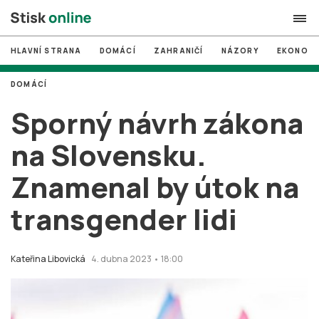
HLAVNÍ STRANA
DOMÁCÍ
ZAHRANIČÍ
NÁZORY
EKONOMI
search
DOMÁCÍ
#
MUNI
Sporný návrh zákona
#
Brno
na Slovensku.
#
volby
Znamenal by útok na
login
PŘIHLÁSIT SE
transgender lidi
Zapomněli jste heslo?
Založit nový účet
Kateřina Libovická
4. dubna 2023 • 18:00