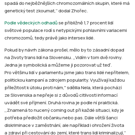
spadá do nejběžnějších chromozomálních skupin, které má
genetický test zkoumat,‘‘ dodal Zhořec.
Podle vědeckých odhadů
se přibližně 1,7 procent lidí
světové populace rodí s netypickými pohlavními variacemi
chromozomů, tedy právě jako intersex lidé.
Pokud by návrh zákona prošel, mělo by to zásadní dopad
na životy trans lidí na Slovensku. ,,Vidím v tom dvě roviny.
Jedna je symbolická a můžeme ji pozorovat už teď.
Pro většinu lidí v parlamentu jsme jako trans lidé nepřítelem,
politickou kampaní a zdrojem popularity. Využívají každou
příležitost k útoku proti nám,'' sdělila Nela, která pochází
ze Slovenska a nepřeje si z důvodů citlivosti informací
uvádět své příjmení. Druhá rovina je podle ní praktická.
,,Znamená to nucený coming out při každé situaci, kdy je
potřeba předložit občanku nebo pas. Dále větší šanci
diskriminace v zaměstnání, ale například i ohrožení života
a zdraví při cestování do zemí, které trans lidi kriminalizují,‘‘