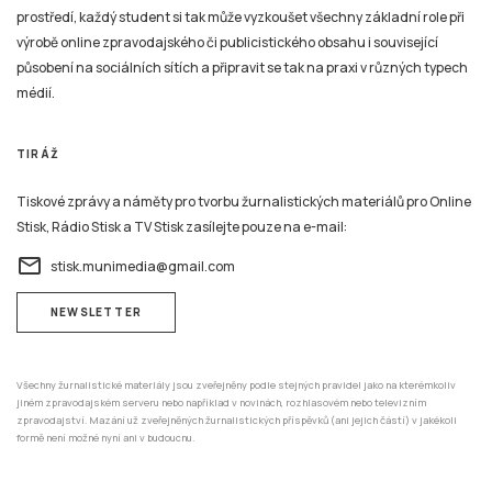
prostředí, každý student si tak může vyzkoušet všechny základní role při
výrobě online zpravodajského či publicistického obsahu i související
působení na sociálních sítích a připravit se tak na praxi v různých typech
médií.
TIRÁŽ
Tiskové zprávy a náměty pro tvorbu žurnalistických materiálů pro Online
Stisk, Rádio Stisk a TV Stisk zasílejte pouze na e-mail:
email
stisk.munimedia@gmail.com
NEWSLETTER
Všechny žurnalistické materiály jsou zveřejněny podle stejných pravidel jako na kterémkoliv
jiném zpravodajském serveru nebo například v novinách, rozhlasovém nebo televizním
zpravodajství. Mazání už zveřejněných žurnalistických příspěvků (ani jejich částí) v jakékoli
formě není možné nyní ani v budoucnu.