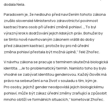
dodala Nela.
Paradoxem je, že nedlouho před navržením tohoto zákona
zrušilo slovenské Ministerstvo zdravotnictví povinnost
kastrací trans osob při úřední změně pohlaví. ,,To byl
výrazný krok k dodržování jejich lidských práv. Bohužel by
se tímto nově navrhovaným zákonem vrátili do doby
před zákazem kastrací, protože by pro ně úřední
změna pohlaví přestala být možná úplně,‘‘ řekl Zhořec.
V návrhu zákona se pracuje s termínem skutečná biologická
identita. ,,Je to problematický termín. Namísto toho by bylo
vhodné se zabývat identitou genderovou. Každý člověk má
právo na sebeurčení a na život v souladu s tím, kým je.
Pro osoby, jejichž gender neodpovídá jejich biologickému
pohlaví, může být zákaz úřední změny zraňující a způsobit
mnoho obtíží ve formálních situacích,‘‘ kometoval Zhořec.