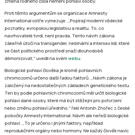
změna rodného čísla nemění pohlaví osoby.
Proti těmto argumentům se organizace Amnesty
International ostře vymezuje. ,,Popírají moderní vědecké
poznatky, evropskou legislativu a realitu. To, co
navrhovatelé tvrdí, není pravda. Tento návrh zákona
zákeřně útočí na transgender, nebinární a intersex lidi, které
se část politického prostředí snaží dlouhodobě
démonizovat,'' uvedli na svém
webu
.
Biologické pohlaví člověka je kromě pohlavních
chromozomů určeno další řadou faktorů. ,,Návrh zákona je
založený na nedostatečných základech genetického testu.
Ten by podle pohlavních chromozomů měl určit biologické
pohlaví dané osoby, které má být stěžejní pro potvrzení
nebo změnu pohlaví úředního,'' řekl Antonín Zhořec z české
pobočky Amnesty International. Návrh ale neřeší biologické
pohlaví. ,,To je určeno i jinými faktory, například
reprodukčními orgány nebo hormony. Ne každý člověk navíc