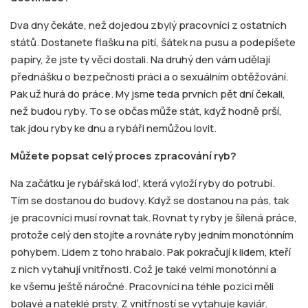
Dva dny čekáte, než dojedou zbylý pracovníci z ostatních
států. Dostanete flašku na pití, šátek na pusu a podepíšete
papíry, že jste ty věci dostali. Na druhý den vám udělají
přednášku o bezpečnosti práci a o sexuálním obtěžování.
Pak už hurá do práce. My jsme teda prvních pět dní čekali,
než budou ryby. To se občas může stát, když hodně prší,
tak jdou ryby ke dnu a rybáři nemůžou lovit.
Můžete popsat celý proces zpracování ryb?
Na začátku je rybářská loď, která vyloží ryby do potrubí.
Tím se dostanou do budovy. Když se dostanou na pás, tak
je pracovníci musí rovnat tak. Rovnat ty ryby je šílená práce,
protože celý den stojíte a rovnáte ryby jedním monotónním
pohybem. Lidem z toho hrabalo. Pak pokračují k lidem, kteří
z nich vytahují vnitřnosti. Což je také velmi monotónní a
ke všemu ještě náročné. Pracovníci na téhle pozici měli
bolavé a nateklé prsty. Z vnitřností se vytahuje kaviár.