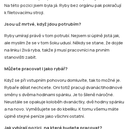
Na této pozici jsem byla já. Ryby bez orgánu pak pokračují
k filetovacímu stroji.
Jsou už mrtvé, když jdou potrubím?
Ryby umírají právě v tom potrubí. Nejsem si úplně jistá jak,
ale myslím že se v tom šoku udusí. Někdy se stane, že dojde
na linku i živá ryba, takže ji musí pracovníci na prvním
stanovišti zabít.
Můžete pracovat i jako rybář?
Když se při vstupním pohovoru domluvíte, tak to možné je.
Rybaře dělat nechcete. Oni totiž pracují dvanáctihodinové
směny s dvěma hodinami spánku. Je to šíleně náročné.
Neustále se opakuje koloběh dvanáctky, dvě hodiny spánku
a na novo. Vyměšujete se do kbelíku. K tomu všemu máte
úplně stejné peníze jako všichni ostatní.
Jak vybírají pozici, na které budete pracovat?