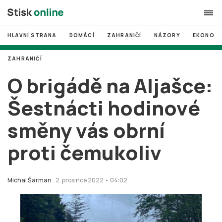
HLAVNÍ STRANA
DOMÁCÍ
ZAHRANIČÍ
NÁZORY
EKONOMI
search
ZAHRANIČÍ
#
MUNI
O brigádě na Aljašce:
#
Brno
Šestnácti hodinové
#
volby
směny vás obrní
login
PŘIHLÁSIT SE
proti čemukoliv
Zapomněli jste heslo?
Založit nový účet
Michal Šarman
2. prosince 2022 • 04:02