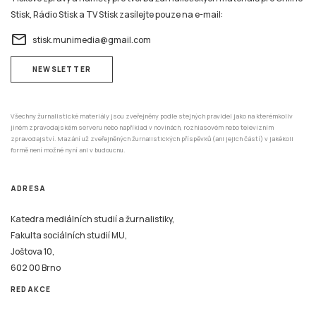
Stisk, Rádio Stisk a TV Stisk zasílejte pouze na e-mail:
email
stisk.munimedia@gmail.com
NEWSLETTER
Všechny žurnalistické materiály jsou zveřejněny podle stejných pravidel jako na kterémkoliv
jiném zpravodajském serveru nebo například v novinách, rozhlasovém nebo televizním
zpravodajství. Mazání už zveřejněných žurnalistických příspěvků (ani jejich částí) v jakékoli
formě není možné nyní ani v budoucnu.
ADRESA
Katedra mediálních studií a žurnalistiky,
Fakulta sociálních studií MU,
Joštova 10,
602 00 Brno
REDAKCE