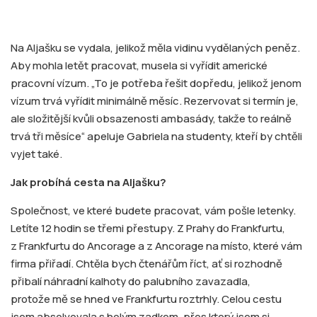
Na Aljašku se vydala, jelikož měla vidinu vydělaných peněz.
Aby mohla letět pracovat, musela si vyřídit americké
pracovní vízum. „To je potřeba řešit dopředu, jelikož jenom
vízum trvá vyřídit minimálně měsíc. Rezervovat si termín je,
ale složitější kvůli obsazenosti ambasády, takže to reálně
trvá tři měsíce“ apeluje Gabriela na studenty, kteří by chtěli
vyjet také.
Jak probíhá cesta na Aljašku?
Společnost, ve které budete pracovat, vám pošle letenky.
Letíte 12 hodin se třemi přestupy. Z Prahy do Frankfurtu,
z Frankfurtu do Ancorage a z Ancorage na místo, které vám
firma přiřadí. Chtěla bych čtenářům říct, ať si rozhodně
přibalí náhradní kalhoty do palubního zavazadla,
protože mě se hned ve Frankfurtu roztrhly. Celou cestu
jsem absolvovala s holým zadkem, přes který jsem si