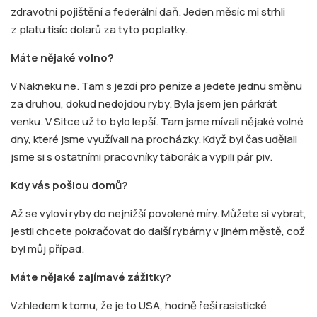
zdravotní pojištění a federální daň. Jeden měsíc mi strhli
z platu tisíc dolarů za tyto poplatky.
Máte nějaké volno?
V Nakneku ne. Tam s jezdí pro peníze a jedete jednu směnu
za druhou, dokud nedojdou ryby. Byla jsem jen párkrát
venku. V Sitce už to bylo lepší. Tam jsme mívali nějaké volné
dny, které jsme využívali na procházky. Když byl čas udělali
jsme si s ostatními pracovníky táborák a vypili pár piv.
Kdy vás pošlou domů?
Až se vyloví ryby do nejnižší povolené míry. Můžete si vybrat,
jestli chcete pokračovat do další rybárny v jiném městě, což
byl můj případ.
Máte nějaké zajímavé zážitky?
Vzhledem k tomu, že je to USA, hodně řeší rasistické