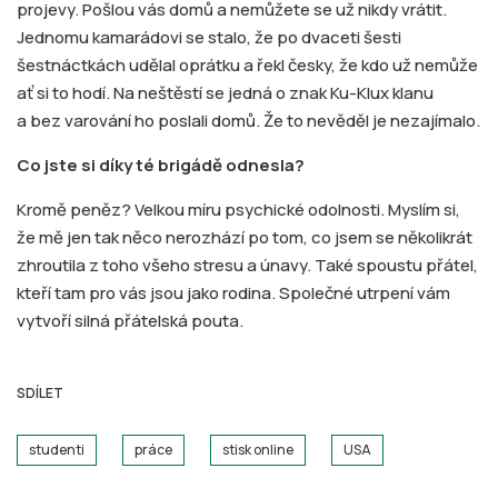
projevy. Pošlou vás domů a nemůžete se už nikdy vrátit.
Jednomu kamarádovi se stalo, že po dvaceti šesti
šestnáctkách udělal oprátku a řekl česky, že kdo už nemůže
ať si to hodí. Na neštěstí se jedná o znak Ku-Klux klanu
a bez varování ho poslali domů. Že to nevěděl je nezajímalo.
Co jste si díky té brigádě odnesla?
Kromě peněz? Velkou míru psychické odolnosti. Myslím si,
že mě jen tak něco nerozhází po tom, co jsem se několikrát
zhroutila z toho všeho stresu a únavy. Také spoustu přátel,
kteří tam pro vás jsou jako rodina. Společné utrpení vám
vytvoří silná přátelská pouta.
SDÍLET
studenti
práce
stisk online
USA