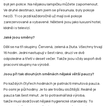
byli jen police. Na nějakou lampičku můžete zapomenout.
Ve druhé destinaci, kam jsem se přesunula, byly pokoje
hezčí. Ti co jezdí každoročně už mají své pokoje
zarezervované a vybavené. Některé jsou jako luxusní hotel,
klidně i s televizí.
Jaké jsou směny?
Dělí se na tři skupiny. Červená, zelená a žluta. Všechny trvají
16 hodin. Jedni nastupují v šest ráno, druzí ve dvě
odpoledne a třetí v deset večer. Takže jsou vždy aspoň dvě
pracovní skupiny na výrobě.
Jsou při tak dlouhých směnách nějaké větší pauzy?
Po každých čtyřech hodinách je patnácti minutová pauza.
Po osmi je půl hodiny. Je to ale trošku složitější. Reálně je
pauza tak šest minut. Je to potravinářská výroba,
takže musí dodržovat nějaké hygienické standardy. To