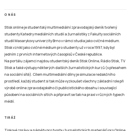
O NÁS
Stisk online je studentský multimediální zpravodajský deník tvořený
studenty Katedry mediálních studií a žurnalistiky z Fakulty sociálních
studií Masarykovy univerzity Brno v rámci studia jako cvičné médium.
Stisk vznikl jako cvičné médium pro studenty už v roce 1997, kdy byl
jedním z prvních internetových časopisů v České republice.
Na portálu zájemci najdou studentský deník Stisk Online, Rádio Stisk, TV
Stisk a také výstupy některých dalších žurnalistických kurzů (s přesahem
na sociální sítě). Cílem multimediální dílny je simulace redakčního
prostředí, každý student si tak může vyzkoušet všechny základní role při
výrobě online zpravodajského či publicistického obsahu i související
působení na sociálních sítích a připravit se tak na praxi v různých typech
médií.
TIRÁŽ
Tiskové zprávy a náměty pro tvorbu žurnalistických materiálů pro Online