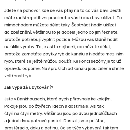
Jdete na pohovor, kde se vás ptají na to co vás baví. Jestli
máte radši repetitivní práci nebo vás třeba baví uklízet. To
mimochodem můžete dělat taky. Šestnáct hodin uklízet
do zbláznění. Většinou to je docela jedno co jim řeknete,
protože potřebují vyplnit pozice. Můžou vás klidně hodit
na úklid výroby. To je asi to nejhorší, co můžete dělat,
protože zametáte zbytky ryb do kanálu a hledáte mezi nimi
ryby, které se ještě můžou použít. Ke konci sezóny je to už
opravdu odporné. Na šprušlích od kanálu jsou zelené shnilé
vnitřnosti ryb.
Jak vypadá ubytování?
Jste v Bankhousech, které bych přirovnala ke kolejím.
Pokoje jsou po čtyřech lidech a dost malé. Asi tak
čtyři na čtyři metry. Většinou jsou po dvou jednolůžkách
a jedné dvoupatrové posteli. Dostali jsme polštář,
prostěradlo, deku a peřinu. Co se týče vybavení, tak tam