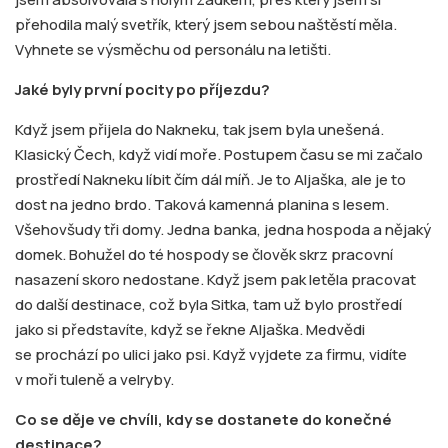
přehodila malý svetřík, který jsem sebou naštěstí měla.
Vyhnete se výsměchu od personálu na letišti.
Jaké byly první pocity po příjezdu?
Když jsem přijela do Nakneku, tak jsem byla unešená.
Klasický Čech, když vidí moře. Postupem času se mi začalo
prostředí Nakneku líbit čím dál míň. Je to Aljaška, ale je to
dost na jedno brdo. Taková kamenná planina s lesem.
Všehovšudy tři domy. Jedna banka, jedna hospoda a nějaký
domek. Bohužel do té hospody se člověk skrz pracovní
nasazení skoro nedostane. Když jsem pak letěla pracovat
do další destinace, což byla Sitka, tam už bylo prostředí
jako si představíte, když se řekne Aljaška. Medvědi
se prochází po ulici jako psi. Když vyjdete za firmu, vidíte
v moři tuleně a velryby.
Co se děje ve chvíli, kdy se dostanete do konečné
destinace?