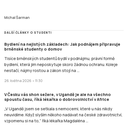
Michal Šarman
DALŠÍ ČLÁNKY O STUDENTI
Bydlení na nejistých základech: Jak podnájem připravuje
brněnské studenty o domov
Tisíce brněnských studentů bydlí v podnájmu, právní formě
bydlení, která jim neposkytuje skoro žádnou ochranu. Koleje
nestačí, nájmy rostou a zákon stojí na ...
26. května 2026 • 11:30
V Česku vás shon sežere, v Ugandě je ale na všechno
spoustu času, říká lékařka o dobrovolnictví v Africe
„V Ugandě jsem se setkala s nemocemi, které u nás nikdy
neuvidíme. Když slyším někoho nadávat na české zdravotnictví,
vzpomenu si na to,“ říká lékařka Magdaléna ...