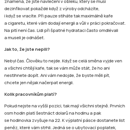
znamená, že jste navlečení v obleku, který se musí
dezinfikovat pokaždé když z výroby odcházíte,
i když se vracíte. Při pauze stíháte tak maximálně kafe
a cigaretu, které vám dodají energii a vůli v práci pokračovat.
Na pití není čas. Lidi při špatné hydrataci často omdlévali
a museli je odnášet.
Jak to, že jste nepili?
Nebyl čas. Člověku to nejde. Když se celá směna vyjde ven
a všichni chtějí kafe, tak se vám může stát, že ho ani
nestihnete dopít. Ani vám nedojde, že byste měli pít,
chcete jen nějak načerpat energii.
Kolik pracovníkům platí?
Pokud nejste na vyšší pozici, tak mají všichni stejně. Prvních
osm hodin platí šestnáct dolarů na hodinu a pak
se hodinovka zvyšuje na 22. K výplatní pásce dostanete list
peněz, které vám strhli. Jedná se o ubytovací poplatek,