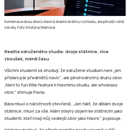
Kombinace dvou oborů otevírá dveře k širšímu rozhledu, ale přináší i větší
nároky. Foto: Kristýna Steinová
Realita sdruženého studia: dvoje státnice, více
zkoušek, méně času
Všichni studenti se shodují, že sdružené studium není „jen
přidání pár předmětů navíc“, ale plnohodnotný druhý obor.
„Není to fun little feature k hlavnímu studiu, ale wholeass
obor,“ shrnuje Pavla.
Bára mluví o náročnosti otevřeně. „Jen fakt, že dělám dvoje
státnice, mluví za vše. Mám stejný objem ke státnicím jako
studenti, kteří mají můj vedlejší obor jako hlavní,“ popisuje.
Kristýna dodává, že ačkoliv neměla pocit výrazně vyšší