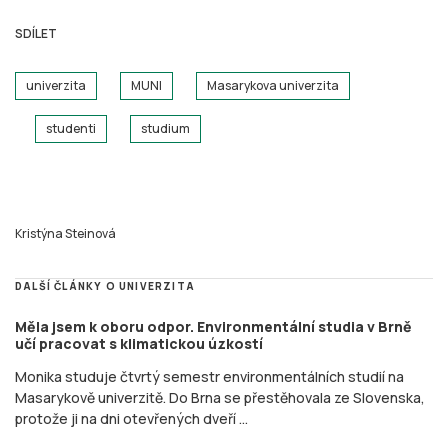
SDÍLET
univerzita
MUNI
Masarykova univerzita
studenti
studium
Kristýna Steinová
DALŠÍ ČLÁNKY O UNIVERZITA
Měla jsem k oboru odpor. Environmentální studia v Brně
učí pracovat s klimatickou úzkostí
Monika studuje čtvrtý semestr environmentálních studií na
Masarykově univerzitě. Do Brna se přestěhovala ze Slovenska,
protože ji na dni otevřených dveří ...