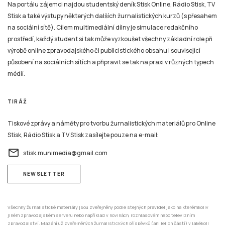
Na portálu zájemci najdou studentský deník Stisk Online, Rádio Stisk, TV
Stisk a také výstupy některých dalších žurnalistických kurzů (s přesahem
na sociální sítě). Cílem multimediální dílny je simulace redakčního
prostředí, každý student si tak může vyzkoušet všechny základní role při
výrobě online zpravodajského či publicistického obsahu i související
působení na sociálních sítích a připravit se tak na praxi v různých typech
médií.
TIRÁŽ
Tiskové zprávy a náměty pro tvorbu žurnalistických materiálů pro Online
Stisk, Rádio Stisk a TV Stisk zasílejte pouze na e-mail:
email
stisk.munimedia@gmail.com
NEWSLETTER
Všechny žurnalistické materiály jsou zveřejněny podle stejných pravidel jako na kterémkoliv
jiném zpravodajském serveru nebo například v novinách, rozhlasovém nebo televizním
zpravodajství. Mazání už zveřejněných žurnalistických příspěvků (ani jejich částí) v jakékoli