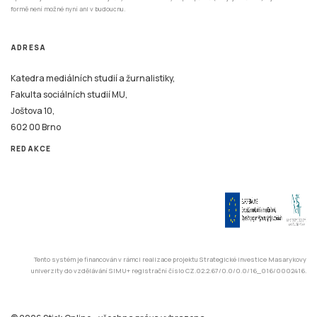
formě není možné nyní ani v budoucnu.
ADRESA
Katedra mediálních studií a žurnalistiky,
Fakulta sociálních studií MU,
Joštova 10,
602 00 Brno
REDAKCE
Tento systém je financován v rámci realizace projektu Strategické investice Masarykovy
univerzity do vzdělávání SIMU+ registrační číslo CZ.02.2.67/0.0/0.0/16_016/0002416.