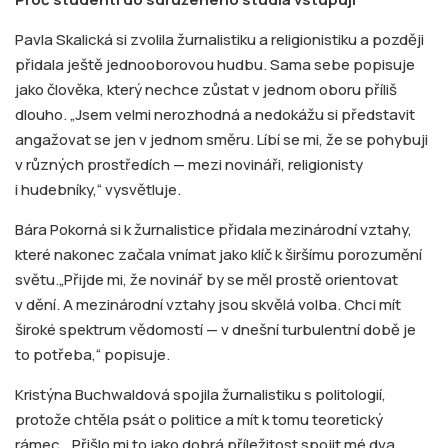
Pavla Skalická si zvolila žurnalistiku a religionistiku a později
přidala ještě jednooborovou hudbu. Sama sebe popisuje
jako člověka, který nechce zůstat v jednom oboru příliš
dlouho. „Jsem velmi nerozhodná a nedokážu si představit
angažovat se jen v jednom směru. Líbí se mi, že se pohybuji
v různých prostředích — mezi novináři, religionisty
i hudebníky,“ vysvětluje.
Bára Pokorná si k žurnalistice přidala mezinárodní vztahy,
které nakonec začala vnímat jako klíč k širšímu porozumění
světu.„Přijde mi, že novinář by se měl prostě orientovat
v dění. A mezinárodní vztahy jsou skvělá volba. Chci mít
široké spektrum vědomostí — v dnešní turbulentní době je
to potřeba,“ popisuje.
Kristýna Buchwaldová spojila žurnalistiku s politologií,
protože chtěla psát o politice a mít k tomu teoretický
rámec. „Přišlo mi to jako dobrá příležitost spojit mé dva