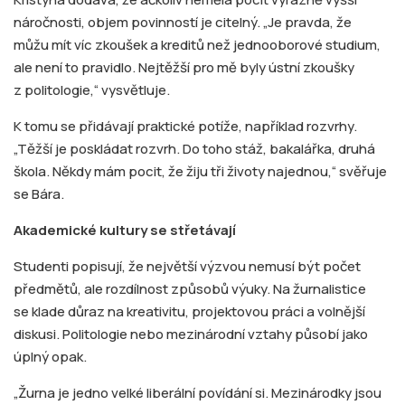
náročnosti, objem povinností je citelný. „Je pravda, že
můžu mít víc zkoušek a kreditů než jednooborové studium,
ale není to pravidlo. Nejtěžší pro mě byly ústní zkoušky
z politologie,“ vysvětluje.
K tomu se přidávají praktické potíže, například rozvrhy.
„Těžší je poskládat rozvrh. Do toho stáž, bakalářka, druhá
škola. Někdy mám pocit, že žiju tři životy najednou,“ svěřuje
se Bára.
Akademické kultury se střetávají
Studenti popisují, že největší výzvou nemusí být počet
předmětů, ale rozdílnost způsobů výuky. Na žurnalistice
se klade důraz na kreativitu, projektovou práci a volnější
diskusi. Politologie nebo mezinárodní vztahy působí jako
úplný opak.
„Žurna je jedno velké liberální povídání si. Mezinárodky jsou