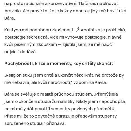
naprosto racionální a konzervativní. Tlačí nás naplňovat
pravidla. Ale právě to, že je každý obor tak jiný, mě baví,“ říká
Bára.
Kristýna má podobnou zkušenost. „Žurnalistika je praktická,
politologie teoretická. Více mi vyhovuje politologie, hlavně
kvůli písemným zkouškám — zjistila jsem, že mě naučí
nejvíc,“ dodává.
Pochybnosti, krize a momenty, kdy chtěly skončit
„Religionistiku jsem chtěla ukončit několikrát, ne protože by
mě nebavila, ale kvůli náročnosti,“ vzpomíná Pavla.
Bára se svěřuje o realitě průchodu studiem. „Přemýšlela
jsem o ukončení studia žurnalistiky. Nikdy jsem nepochopila,
co mi měly dát první tři semestry povinných předmětů.
Přijde mi, že to zbytečně odrazuje především studenty
sdruženého studia,“ přiznává.