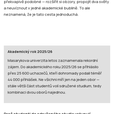
překvapivě podobné — rozšířit si obzory, propojit dva světy
a neuvíznout v jedné akademické bublině. To ale
neznamená, že je tato cesta jednoduchá.
Akademický rok 2025/26
Masarykova univerzita letos zaznamenala rekordní
zájem. Do akademického roku 2025/26 se přihlásilo
přes 25 600 uchazečů, kteří dohromady podali téměř
44 000 přihlášek. Ne všichni míří jen na jeden obor —
stále větší část studentů volí sdružené studium, tedy
kombinaci dvou oborů najednou.
Proč studenti do sdruženého studia vstupují