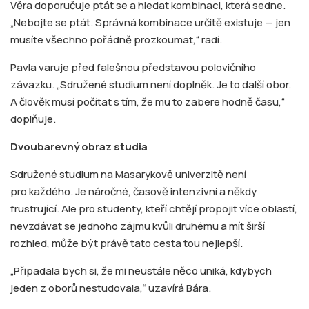
Věra doporučuje ptát se a hledat kombinaci, která sedne.
„Nebojte se ptát. Správná kombinace určitě existuje — jen
musíte všechno pořádně prozkoumat,“ radí.
Pavla varuje před falešnou představou polovičního
závazku. „Sdružené studium není doplněk. Je to další obor.
A člověk musí počítat s tím, že mu to zabere hodně času,“
doplňuje.
Dvoubarevný obraz studia
Sdružené studium na Masarykově univerzitě není
pro každého. Je náročné, časově intenzivní a někdy
frustrující. Ale pro studenty, kteří chtějí propojit více oblastí,
nevzdávat se jednoho zájmu kvůli druhému a mít širší
rozhled, může být právě tato cesta tou nejlepší.
„Připadala bych si, že mi neustále něco uniká, kdybych
jeden z oborů nestudovala,“ uzavírá Bára.