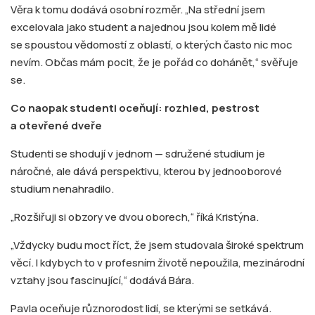
Věra k tomu dodává osobní rozměr. „Na střední jsem
excelovala jako student a najednou jsou kolem mě lidé
se spoustou vědomostí z oblastí, o kterých často nic moc
nevím. Občas mám pocit, že je pořád co dohánět,“ svěřuje
se.
Co naopak studenti oceňují: rozhled, pestrost
a otevřené dveře
Studenti se shodují v jednom — sdružené studium je
náročné, ale dává perspektivu, kterou by jednooborové
studium nenahradilo.
„Rozšiřuji si obzory ve dvou oborech,“ říká Kristýna.
„Vždycky budu moct říct, že jsem studovala široké spektrum
věcí. I kdybych to v profesním životě nepoužila, mezinárodní
vztahy jsou fascinující,“ dodává Bára.
Pavla oceňuje různorodost lidí, se kterými se setkává.