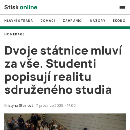
HLAVNÍ STRANA
DOMÁCÍ
ZAHRANIČÍ
NÁZORY
EKONOMI
search
HOMEPAGE
#
MUNI
Dvoje státnice mluví
#
Brno
za vše. Studenti
#
volby
popisují realitu
login
PŘIHLÁSIT SE
sdruženého studia
Zapomněli jste heslo?
Založit nový účet
Kristýna Steinová
7. prosince 2025 • 17:00