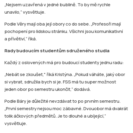
„Nejsem uzavřená v jedné bublině. To by mě rychle
unavilo,“ vysvětluje.
Podle Věry mají oba její obory co do sebe. „Profesoři mají
pochopení pro lidskou stránku. Všichni jsou komunikativní
a přívětiví,“ říká.
Rady budoucím studentům sdruženého studia
Každý z oslovených má pro budoucí studenty jednu radu:
„Nebát se zkoušet," říká Kristýna. „Pokud váháte, jaký obor
si vybrat, sdružila bych si je. FSS má tu super možnost
jeden obor po semestru ukončit,“ dodává.
Podle Báry je důležité nevzdávat to po prvním semestru.
„První semestry nejsou moc zábavné. Dvouobor má dvakrát
tolik áčkových předmětů. Je to dlouhé a ubíjející,“
vysvětluje.