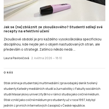
Jak se (ne)zbláznit ze zkouškového? Studenti sdílejí své
recepty na efektivní učení
Zkouškové období je pro každého vysokoškoláka specifickou
disciplínou, kde nejde jen o objem nastudovaných stran, ale
především o strategii. Zatímco někdo nedá ...
Laura Pavlovičová
2. května 2026 • 18:10
O NÁS
Stisk online je studentský multimediální zpravodajský deník tvořený
studenty Katedry mediálních studií a žurnalistiky z Fakulty sociálních
studií Masarykovy univerzity Brno v rámci studia jako cvičné médium.
Stisk vznikl jako cvičné médium pro studenty už v roce 1997, kdy byl
jedním z prvních internetových časopisů v České republice.