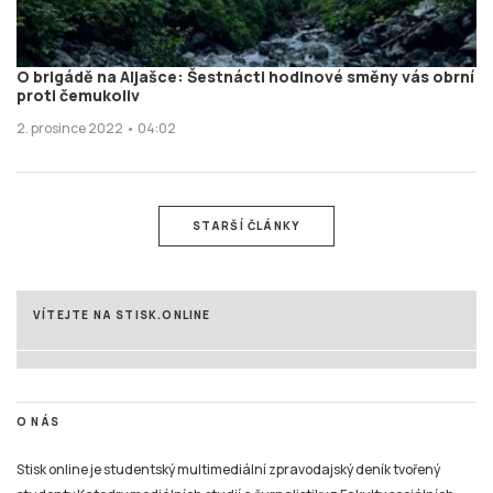
O brigádě na Aljašce: Šestnácti hodinové směny vás obrní
proti čemukoliv
2. prosince 2022 • 04:02
STARŠÍ ČLÁNKY
VÍTEJTE NA STISK.ONLINE
O NÁS
Stisk online je studentský multimediální zpravodajský deník tvořený