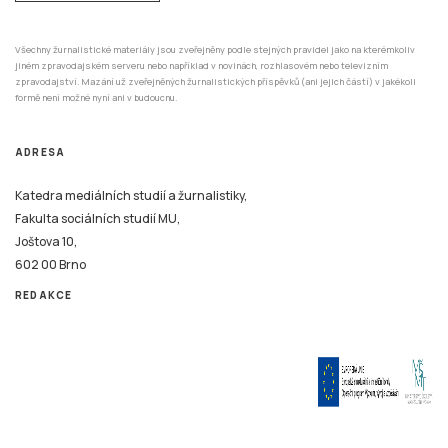
Všechny žurnalistické materiály jsou zveřejněny podle stejných pravidel jako na kterémkoliv
jiném zpravodajském serveru nebo například v novinách, rozhlasovém nebo televizním
zpravodajství. Mazání už zveřejněných žurnalistických příspěvků (ani jejich částí) v jakékoli
formě není možné nyní ani v budoucnu.
ADRESA
Katedra mediálních studií a žurnalistiky,
Fakulta sociálních studií MU,
Joštova 10,
602 00 Brno
REDAKCE