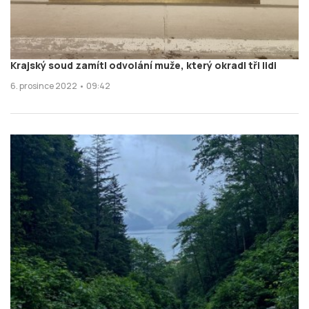
Krajský soud zamítl odvolání muže, který okradl tři lidi
6. prosince 2022 • 09:42