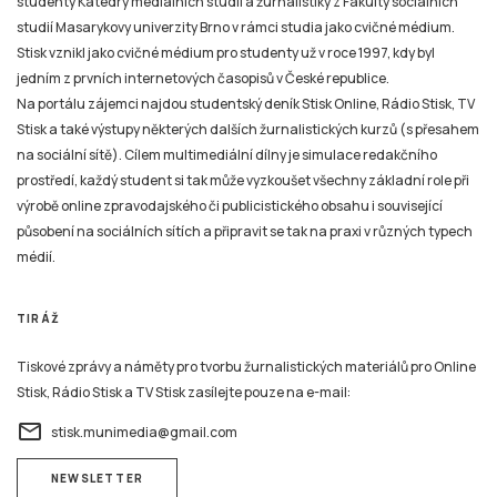
studenty Katedry mediálních studií a žurnalistiky z Fakulty sociálních
studií Masarykovy univerzity Brno v rámci studia jako cvičné médium.
Stisk vznikl jako cvičné médium pro studenty už v roce 1997, kdy byl
jedním z prvních internetových časopisů v České republice.
Na portálu zájemci najdou studentský deník Stisk Online, Rádio Stisk, TV
Stisk a také výstupy některých dalších žurnalistických kurzů (s přesahem
na sociální sítě). Cílem multimediální dílny je simulace redakčního
prostředí, každý student si tak může vyzkoušet všechny základní role při
výrobě online zpravodajského či publicistického obsahu i související
působení na sociálních sítích a připravit se tak na praxi v různých typech
médií.
TIRÁŽ
Tiskové zprávy a náměty pro tvorbu žurnalistických materiálů pro Online
Stisk, Rádio Stisk a TV Stisk zasílejte pouze na e-mail:
email
stisk.munimedia@gmail.com
NEWSLETTER