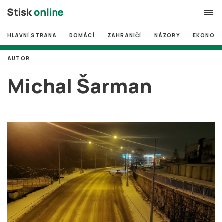
HLAVNÍ STRANA
DOMÁCÍ
ZAHRANIČÍ
NÁZORY
EKONOMI
search
AUTOR
#
MUNI
Michal Šarman
#
Brno
#
volby
login
PŘIHLÁSIT SE
Zapomněli jste heslo?
Založit nový účet