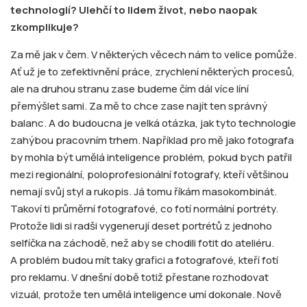
technologií? Ulehčí to lidem život, nebo naopak
zkomplikuje?
Za mě jak v čem. V některých věcech nám to velice pomůže.
Ať už je to zefektivnění práce, zrychlení některých procesů,
ale na druhou stranu zase budeme čím dál více líní
přemýšlet sami. Za mě to chce zase najít ten správný
balanc. A do budoucna je velká otázka, jak tyto technologie
zahýbou pracovním trhem. Například pro mě jako fotografa
by mohla být umělá inteligence problém, pokud bych patřil
mezi regionální, poloprofesionální fotografy, kteří většinou
nemají svůj styl a rukopis. Já tomu říkám masokombinát.
Takoví ti průměrní fotografové, co fotí normální portréty.
Protože lidi si radši vygenerují deset portrétů z jednoho
selfíčka na záchodě, než aby se chodili fotit do ateliéru.
A problém budou mít taky grafici a fotografové, kteří fotí
pro reklamu. V dnešní době totiž přestane rozhodovat
vizuál, protože ten umělá inteligence umí dokonale. Nově