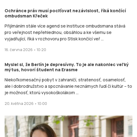
Ochránce práv musí pociťovat nezávislost, říká končící
ombudsman Křeček
Přijímáním stále více agend se instituce ombudsmana stává
pro veřejnost nepřehlednou, obsáhlou a ke všemu se
vyjadřující, říká v rozhovoru pro Stisk končící veř ...
16. června 2026 • 10:20
Myslel si, že Berlín je depresívny. To je ale nakoniec veľký
mýtus, hovorí študent na Erasme
Niekoľkomesačný pobyt v zahraničí, stratenosť, osamelosť,
ale i dobrodružstvo a spoznávanie neznámych ľudí či kultúr – to
je možnosť, ktorú vysokoškolákom ...
20. května 2026 • 10:00