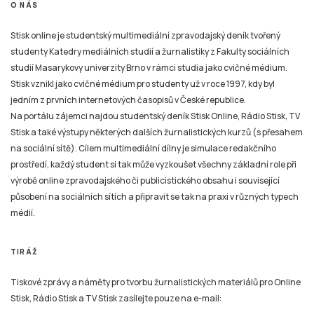
O NÁS
Stisk online je studentský multimediální zpravodajský deník tvořený
studenty Katedry mediálních studií a žurnalistiky z Fakulty sociálních
studií Masarykovy univerzity Brno v rámci studia jako cvičné médium.
Stisk vznikl jako cvičné médium pro studenty už v roce 1997, kdy byl
jedním z prvních internetových časopisů v České republice.
Na portálu zájemci najdou studentský deník Stisk Online, Rádio Stisk, TV
Stisk a také výstupy některých dalších žurnalistických kurzů (s přesahem
na sociální sítě). Cílem multimediální dílny je simulace redakčního
prostředí, každý student si tak může vyzkoušet všechny základní role při
výrobě online zpravodajského či publicistického obsahu i související
působení na sociálních sítích a připravit se tak na praxi v různých typech
médií.
TIRÁŽ
Tiskové zprávy a náměty pro tvorbu žurnalistických materiálů pro Online
Stisk, Rádio Stisk a TV Stisk zasílejte pouze na e-mail: