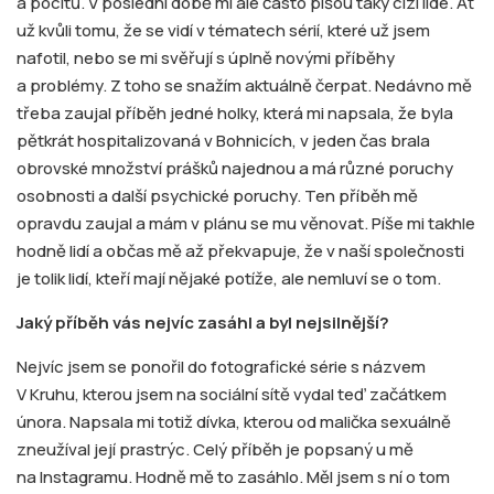
a pocitů. V poslední době mi ale často píšou taky cizí lidé. Ať
už kvůli tomu, že se vidí v tématech sérií, které už jsem
nafotil, nebo se mi svěřují s úplně novými příběhy
a problémy. Z toho se snažím aktuálně čerpat. Nedávno mě
třeba zaujal příběh jedné holky, která mi napsala, že byla
pětkrát hospitalizovaná v Bohnicích, v jeden čas brala
obrovské množství prášků najednou a má různé poruchy
osobnosti a další psychické poruchy. Ten příběh mě
opravdu zaujal a mám v plánu se mu věnovat. Píše mi takhle
hodně lidí a občas mě až překvapuje, že v naší společnosti
je tolik lidí, kteří mají nějaké potíže, ale nemluví se o tom.
Jaký příběh vás nejvíc zasáhl a byl nejsilnější?
Nejvíc jsem se ponořil do fotografické série s názvem
V Kruhu, kterou jsem na sociální sítě vydal teď začátkem
února. Napsala mi totiž dívka, kterou od malička sexuálně
zneužíval její prastrýc. Celý příběh je popsaný u mě
na Instagramu. Hodně mě to zasáhlo. Měl jsem s ní o tom