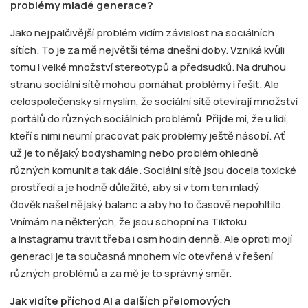
problémy mladé generace?
Jako nejpalčivější problém vidím závislost na sociálních
sítích. To je za mě největší téma dnešní doby. Vzniká kvůli
tomu i velké množství stereotypů a předsudků. Na druhou
stranu sociální sítě mohou pomáhat problémy i řešit. Ale
celospolečensky si myslím, že sociální sítě otevírají množství
portálů do různých sociálních problémů. Přijde mi, že u lidí,
kteří s nimi neumí pracovat pak problémy ještě násobí. Ať
už je to nějaký bodyshaming nebo problém ohledně
různých komunit a tak dále. Sociální sítě jsou docela toxické
prostředí a je hodně důležité, aby si v tom ten mladý
člověk našel nějaký balanc a aby ho to časově nepohltilo.
Vnímám na některých, že jsou schopní na Tiktoku
a Instagramu trávit třeba i osm hodin denně. Ale oproti mojí
generaci je ta současná mnohem víc otevřená v řešení
různých problémů a za mě je to správný směr.
Jak vidíte příchod AI a dalších přelomových