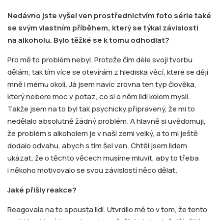
Nedávno jste vyšel ven prostřednictvím foto série také
se svým vlastním příběhem, který se týkal závislosti
na alkoholu. Bylo těžké se k tomu odhodlat?
Pro mě to problém nebyl. Protože čím déle svoji tvorbu
dělám, tak tím více se otevírám z hlediska věcí, které se dějí
mně i mému okolí. Já jsem navíc zrovna ten typ člověka,
který nebere moc v potaz, co si o něm lidi kolem myslí.
Takže jsem na to byl tak psychicky připravený, že mi to
nedělalo absolutně žádný problém. A hlavně si uvědomuji,
že problém s alkoholem je v naší zemi velký, a to mi ještě
dodalo odvahu, abych s tím šel ven. Chtěl jsem lidem
ukázat, že o těchto věcech musíme mluvit, aby to třeba
i někoho motivovalo se svou závislostí něco dělat.
Jaké přišly reakce?
Reagovala na to spousta lidí. Utvrdilo mě to v tom, že tento