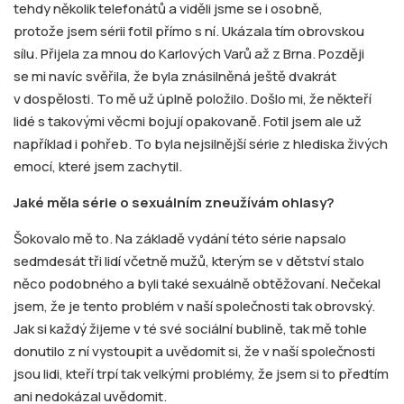
tehdy několik telefonátů a viděli jsme se i osobně,
protože jsem sérii fotil přímo s ní. Ukázala tím obrovskou
sílu. Přijela za mnou do Karlových Varů až z Brna. Později
se mi navíc svěřila, že byla znásilněná ještě dvakrát
v dospělosti. To mě už úplně položilo. Došlo mi, že někteří
lidé s takovými věcmi bojují opakovaně. Fotil jsem ale už
například i pohřeb. To byla nejsilnější série z hlediska živých
emocí, které jsem zachytil.
Jaké měla série o sexuálním zneužívám ohlasy?
Šokovalo mě to. Na základě vydání této série napsalo
sedmdesát tři lidí včetně mužů, kterým se v dětství stalo
něco podobného a byli také sexuálně obtěžovaní. Nečekal
jsem, že je tento problém v naší společnosti tak obrovský.
Jak si každý žijeme v té své sociální bublině, tak mě tohle
donutilo z ní vystoupit a uvědomit si, že v naší společnosti
jsou lidi, kteří trpí tak velkými problémy, že jsem si to předtím
ani nedokázal uvědomit.