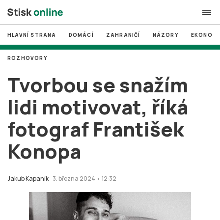
HLAVNÍ STRANA
DOMÁCÍ
ZAHRANIČÍ
NÁZORY
EKONOMI
search
ROZHOVORY
#
MUNI
Tvorbou se snažím
#
Brno
lidi motivovat, říká
#
volby
fotograf František
login
PŘIHLÁSIT SE
Konopa
Zapomněli jste heslo?
Založit nový účet
Jakub Kapaník
3. března 2024 • 12:32