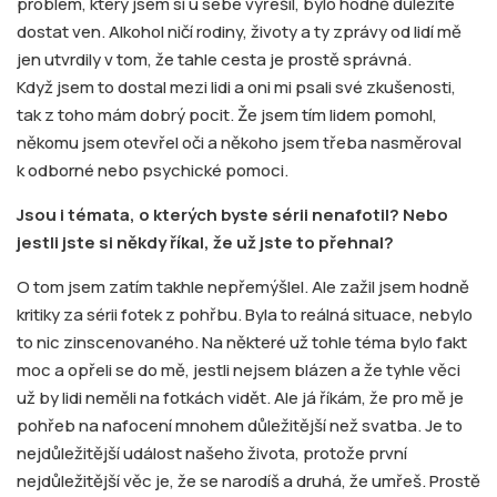
problém, který jsem si u sebe vyřešil, bylo hodně důležité
dostat ven. Alkohol ničí rodiny, životy a ty zprávy od lidí mě
jen utvrdily v tom, že tahle cesta je prostě správná.
Když jsem to dostal mezi lidi a oni mi psali své zkušenosti,
tak z toho mám dobrý pocit. Že jsem tím lidem pomohl,
někomu jsem otevřel oči a někoho jsem třeba nasměroval
k odborné nebo psychické pomoci.
Jsou i témata, o kterých byste sérii nenafotil? Nebo
jestli jste si někdy říkal, že už jste to přehnal?
O tom jsem zatím takhle nepřemýšlel. Ale zažil jsem hodně
kritiky za sérii fotek z pohřbu. Byla to reálná situace, nebylo
to nic zinscenovaného. Na některé už tohle téma bylo fakt
moc a opřeli se do mě, jestli nejsem blázen a že tyhle věci
už by lidi neměli na fotkách vidět. Ale já říkám, že pro mě je
pohřeb na nafocení mnohem důležitější než svatba. Je to
nejdůležitější událost našeho života, protože první
nejdůležitější věc je, že se narodíš a druhá, že umřeš. Prostě