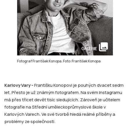
collections
GALERIE
Fotograf František Konopa. Foto: František Konopa
Karlovy Vary -
Františku Konopovi je pouhých dvacet sedm
let. Přesto je už známým fotografem. Na svém Instagramu
má přes třicet devět tisíc sledujících. Zároveň je učitelem
fotografie na Střední uměleckoprůmyslové škole v
Karlových Varech. Ve své tvorbě hledá reálné příběhy a
problémy ze společnosti.