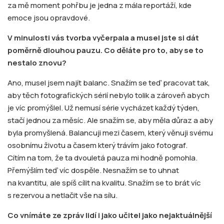
za mě moment pohřbu je jedna z mála reportáží, kde
emoce jsou opravdové.
V minulosti vás tvorba vyčerpala a musel jste si dát
poměrně dlouhou pauzu. Co děláte pro to, aby se to
nestalo znovu?
Ano, musel jsem najít balanc. Snažím se teď pracovat tak,
aby těch fotografických sérií nebylo tolik a zároveň abych
je víc promýšlel. Už nemusí série vycházet každý týden,
stačí jednou za měsíc. Ale snažím se, aby měla důraz a aby
byla promyšlená. Balancuji mezi časem, který věnuji svému
osobnímu životu a časem který trávím jako fotograf.
Cítím na tom, že ta dvouletá pauza mi hodně pomohla.
Přemýšlím teď víc dospěle. Nesnažím se to uhnat
na kvantitu, ale spíš cílit na kvalitu. Snažím se to brát víc
s rezervou a netlačit vše na sílu.
Co vnímáte ze zpráv lidí i jako učitel jako nejaktuálnější