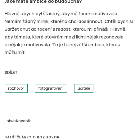
Jaké máte ambice do budoucna?
Hlavně abych byl šťastný, aby mě focení motivovalo.
Nemám žádný milník, kterého chci dosáhnout. Chtěl bych si
udržet chuť do focení a radost, kterou mi přináší. Hlavně,
aby témata, která otevírám mezi lidmi nějak rezonovala
a nějak je motivovala. To je ta největší ambice, kterou
můžu mít.
SDÍLET
rozhovor
fotografování
učitelé
Jakub Kapaník
DALŠÍ ČLÁNKY O ROZHOVOR