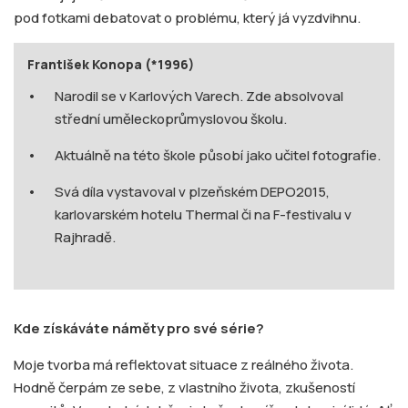
pod fotkami debatovat o problému, který já vyzdvihnu.
František Konopa (*1996)
Narodil se v Karlových Varech. Zde absolvoval
střední uměleckoprůmyslovou školu.
Aktuálně na této škole působí jako učitel fotografie.
Svá díla vystavoval v plzeňském DEPO2015,
karlovarském hotelu Thermal či na F-festivalu v
Rajhradě.
Kde získáváte náměty pro své série?
Moje tvorba má reflektovat situace z reálného života.
Hodně čerpám ze sebe, z vlastního života, zkušeností