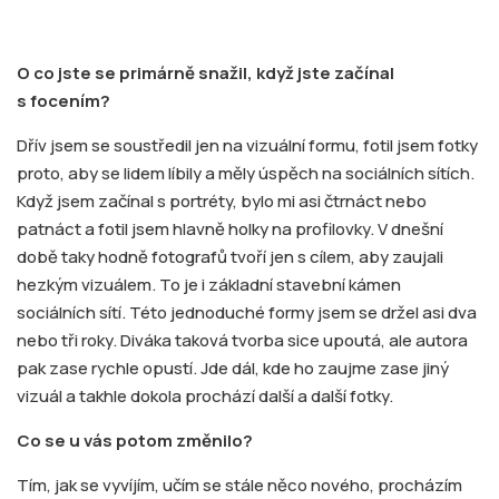
O co jste se primárně snažil, když jste začínal
s focením?
Dřív jsem se soustředil jen na vizuální formu, fotil jsem fotky
proto, aby se lidem líbily a měly úspěch na sociálních sítích.
Když jsem začínal s portréty, bylo mi asi čtrnáct nebo
patnáct a fotil jsem hlavně holky na profilovky. V dnešní
době taky hodně fotografů tvoří jen s cílem, aby zaujali
hezkým vizuálem. To je i základní stavební kámen
sociálních sítí. Této jednoduché formy jsem se držel asi dva
nebo tři roky. Diváka taková tvorba sice upoutá, ale autora
pak zase rychle opustí. Jde dál, kde ho zaujme zase jiný
vizuál a takhle dokola prochází další a další fotky.
Co se u vás potom změnilo?
Tím, jak se vyvíjím, učím se stále něco nového, procházím