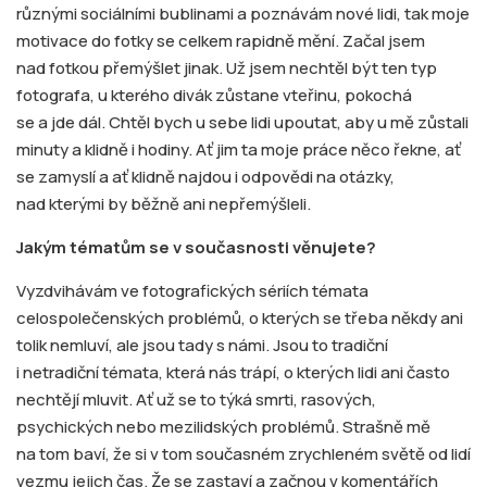
různými sociálními bublinami a poznávám nové lidi, tak moje
motivace do fotky se celkem rapidně mění. Začal jsem
nad fotkou přemýšlet jinak. Už jsem nechtěl být ten typ
fotografa, u kterého divák zůstane vteřinu, pokochá
se a jde dál. Chtěl bych u sebe lidi upoutat, aby u mě zůstali
minuty a klidně i hodiny. Ať jim ta moje práce něco řekne, ať
se zamyslí a ať klidně najdou i odpovědi na otázky,
nad kterými by běžně ani nepřemýšleli.
Jakým tématům se v současnosti věnujete?
Vyzdvihávám ve fotografických sériích témata
celospolečenských problémů, o kterých se třeba někdy ani
tolik nemluví, ale jsou tady s námi. Jsou to tradiční
i netradiční témata, která nás trápí, o kterých lidi ani často
nechtějí mluvit. Ať už se to týká smrti, rasových,
psychických nebo mezilidských problémů. Strašně mě
na tom baví, že si v tom současném zrychleném světě od lidí
vezmu jejich čas. Že se zastaví a začnou v komentářích