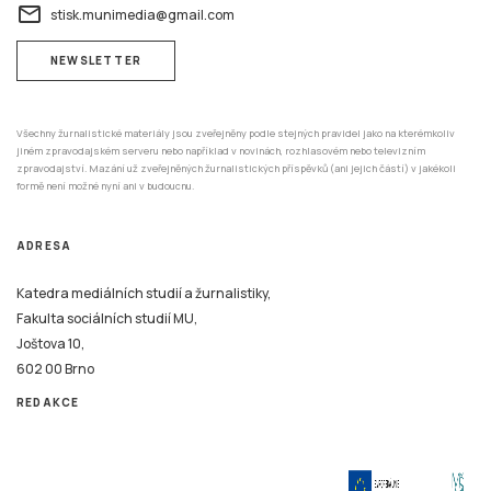
email
stisk.munimedia@gmail.com
NEWSLETTER
Všechny žurnalistické materiály jsou zveřejněny podle stejných pravidel jako na kterémkoliv
jiném zpravodajském serveru nebo například v novinách, rozhlasovém nebo televizním
zpravodajství. Mazání už zveřejněných žurnalistických příspěvků (ani jejich částí) v jakékoli
formě není možné nyní ani v budoucnu.
ADRESA
Katedra mediálních studií a žurnalistiky,
Fakulta sociálních studií MU,
Joštova 10,
602 00 Brno
REDAKCE