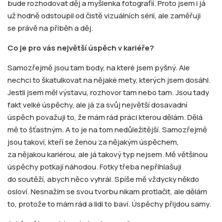
bude rozhodovat děj a myšlenka fotografií. Proto jsem i já
už hodně odstoupil od čistě vizuálních sérií, ale zaměřuji
se právě na příběh a děj.
Co je pro vás největší úspěch v kariéře?
Samozřejmě jsou tam body, na které jsem pyšný. Ale
nechci to škatulkovat na nějaké mety, kterých jsem dosáhl.
Jestli jsem měl výstavu, rozhovor tam nebo tam. Jsou tady
fakt velké úspěchy, ale já za svůj největší dosavadní
úspěch považuji to, že mám rád práci kterou dělám. Dělá
mě to šťastným. A to je na tom nedůležitější. Samozřejmě
jsou takoví, kteří se ženou za nějakým úspěchem,
za nějakou kariérou, ale já takový typ nejsem. Mě většinou
úspěchy potkají náhodou. Fotky třeba nepřihlašuji
do soutěží, abych něco vyhrál. Spíše mě vždycky někdo
osloví. Nesnažím se svou tvorbu nikam protlačit, ale dělám
to, protože to mám rád a lidi to baví. Úspěchy přijdou samy.