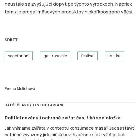
neustále sa zvyšujúci dopyt po týchto výrobkoch. Napriek
tomu je predaj mäsových produktov niekoľkoosobne väčší.
SDÍLET
vegetariáni
gastronomie
festival
tv stisk
Emma Melichová
DALŠÍ ČLÁNKY O VEGETARIÁNI
Politici nevěnují ochraně zvířat čas, říká socioložka
Jak vnímáme zvířata v kontextu konzumace masa? Jak sestavit
nutričně vyvážený jídelníček bez živočišné složky? A je tlak