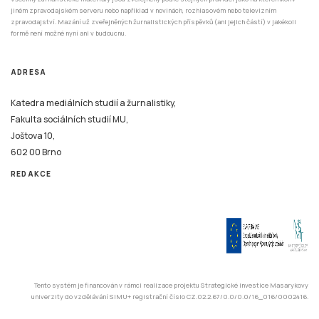
jiném zpravodajském serveru nebo například v novinách, rozhlasovém nebo televizním
zpravodajství. Mazání už zveřejněných žurnalistických příspěvků (ani jejich částí) v jakékoli
formě není možné nyní ani v budoucnu.
ADRESA
Katedra mediálních studií a žurnalistiky,
Fakulta sociálních studií MU,
Joštova 10,
602 00 Brno
REDAKCE
Tento systém je financován v rámci realizace projektu Strategické investice Masarykovy
univerzity do vzdělávání SIMU+ registrační číslo CZ.02.2.67/0.0/0.0/16_016/0002416.