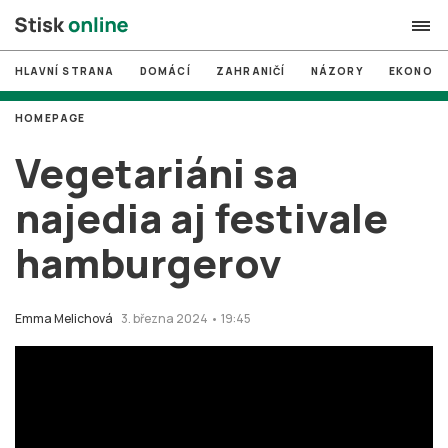
HLAVNÍ STRANA
DOMÁCÍ
ZAHRANIČÍ
NÁZORY
EKONOMI
search
HOMEPAGE
#
MUNI
Vegetariáni sa
#
Brno
najedia aj festivale
#
volby
hamburgerov
login
PŘIHLÁSIT SE
Zapomněli jste heslo?
Emma Melichová
3. března 2024 • 19:45
Založit nový účet