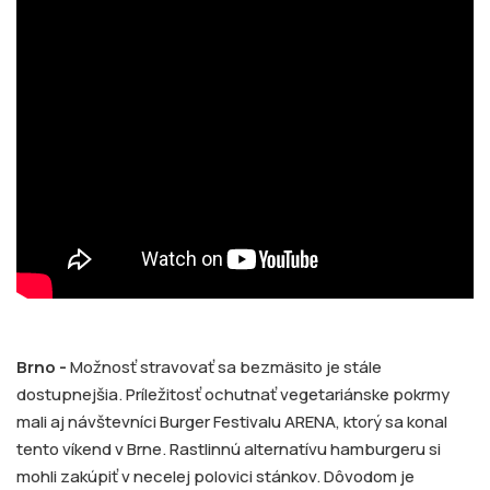
Brno -
Možnosť stravovať sa bezmäsito je stále
dostupnejšia. Príležitosť ochutnať vegetariánske pokrmy
mali aj návštevníci Burger Festivalu ARENA, ktorý sa konal
tento víkend v Brne. Rastlinnú alternatívu hamburgeru si
mohli zakúpiť v necelej polovici stánkov. Dôvodom je