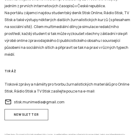
jedním z prvních internetových časopisů v České republice.
Na portálu zájemci najdou studentský deník Stisk Online, Rádio Stisk, TV
Stisk a také výstupy některých dalších žurnalistických kurzů (s přesahem
na sociální sítě). Cílem multimediální dílny je simulace redakčního
prostředí, každý student si tak může vyzkoušet všechny základní role při
výrobě online zpravodajského či publicistického obsahu i související
působení na sociálních sítích a připravit se tak na praxi v různých typech
médií.
TIRÁŽ
Tiskové zprávy a náměty pro tvorbu žurnalistických materiálů pro Online
Stisk, Rádio Stisk a TV Stisk zasílejte pouze na e-mail:
email
stisk.munimedia@gmail.com
NEWSLETTER
Všechny žurnalistické materiály jsou zveřejněny podle stejných pravidel jako na kterémkoliv