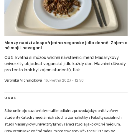
Menzy nabízí alespoň jedno veganské jídlo denně. Zájem o
ně mají i nevegani
Od 5. května si můžou všichni návštěvníci menz Masarykovy
univerzity objednat veganské jídlo každý den. Hlavními důvody
pro tento krok byl zájem studentů, tlak ...
Veronika Michalčíková
16. května 2023 • 12:50
O NÁS
Stisk online je studentský multimediální zpravodajský deník tvořený
studenty Katedry mediálních studií a žurnalistiky z Fakulty sociálních
studií Masarykovy univerzity Brno v rámci studia jako cvičné médium.
Stisk vznikl jako cvičné médium pro studenty už v roce 1997, kdy byl