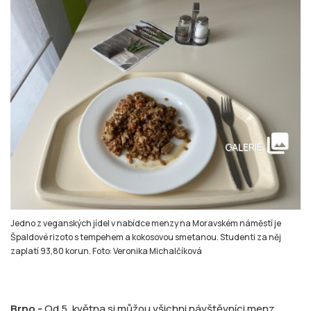
collections
GALERIE
Jedno z veganských jídel v nabídce menzy na Moravském náměstí je
Špaldové rizoto s tempehem a kokosovou smetanou. Studenti za něj
zaplatí 93,80 korun. Foto: Veronika Michalčíková
Brno -
Od 5. května si můžou všichni návštěvníci menz