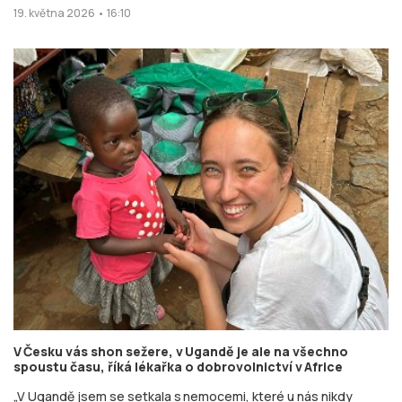
19. května 2026 • 16:10
V Česku vás shon sežere, v Ugandě je ale na všechno
spoustu času, říká lékařka o dobrovolnictví v Africe
„V Ugandě jsem se setkala s nemocemi, které u nás nikdy