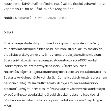
neuvidíme. Když slyším někoho nadávat na české zdravotnictví,
vzpomenu si na to,“ říká lékařka Magdaléna ...
Natálie Smetanová
18. května 2026 • 21:50
O NÁS
Stisk online je studentský multimediální zpravodajský deník tvořený
studenty Katedry mediálních studií a žurnalistiky z Fakulty sociálních
studií Masarykovy univerzity Brno v rámci studia jako cvičné médium.
Stisk vznikl jako cvičné médium pro studenty už v roce 1997, kdy byl
jedním z prvních internetových časopisů v České republice.
Na portálu zájemci najdou studentský deník Stisk Online, Rádio Stisk, TV
Stisk a také výstupy některých dalších žurnalistických kurzů (s přesahem
na sociální sítě). Cílem multimediální dílny je simulace redakčního
prostředí, každý student si tak může vyzkoušet všechny základní role při
výrobě online zpravodajského či publicistického obsahu i související
působení na sociálních sítích a připravit se tak na praxi v různých typech
médií.