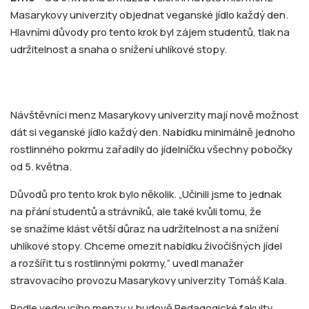
Masarykovy univerzity objednat veganské jídlo každý den.
Hlavními důvody pro tento krok byl zájem studentů, tlak na
udržitelnost a snaha o snížení uhlíkové stopy.
Návštěvníci menz Masarykovy univerzity mají nově možnost
dát si veganské jídlo každý den. Nabídku minimálně jednoho
rostlinného pokrmu zařadily do jídelníčku všechny pobočky
od 5. května.
Důvodů pro tento krok bylo několik. „Učinili jsme to jednak
na přání studentů a strávníků, ale také kvůli tomu, že
se snažíme klást větší důraz na udržitelnost a na snížení
uhlíkové stopy. Chceme omezit nabídku živočišných jídel
a rozšířit tu s rostlinnými pokrmy,“ uvedl manažer
stravovacího provozu Masarykovy univerzity Tomáš Kala.
Podle vedoucího menzy v budově Pedagogické fakulty