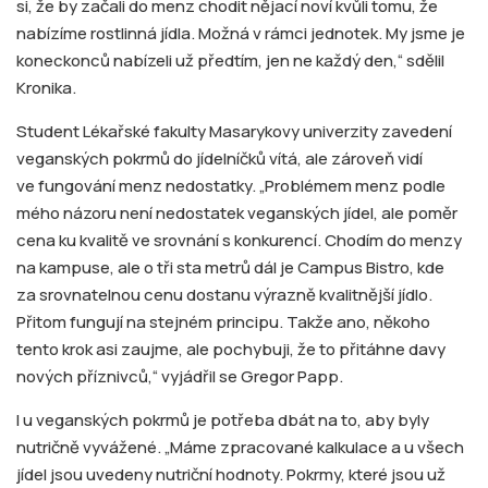
si, že by začali do menz chodit nějací noví kvůli tomu, že
nabízíme rostlinná jídla. Možná v rámci jednotek. My jsme je
koneckonců nabízeli už předtím, jen ne každý den,“ sdělil
Kronika.
Student Lékařské fakulty Masarykovy univerzity zavedení
veganských pokrmů do jídelníčků vítá, ale zároveň vidí
ve fungování menz nedostatky. „Problémem menz podle
mého názoru není nedostatek veganských jídel, ale poměr
cena ku kvalitě ve srovnání s konkurencí. Chodím do menzy
na kampuse, ale o tři sta metrů dál je Campus Bistro, kde
za srovnatelnou cenu dostanu výrazně kvalitnější jídlo.
Přitom fungují na stejném principu. Takže ano, někoho
tento krok asi zaujme, ale pochybuji, že to přitáhne davy
nových příznivců,“ vyjádřil se Gregor Papp.
I u veganských pokrmů je potřeba dbát na to, aby byly
nutričně vyvážené. „Máme zpracované kalkulace a u všech
jídel jsou uvedeny nutriční hodnoty. Pokrmy, které jsou už