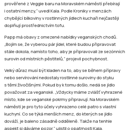
prověřené z Veggie baru na Moravském náměstí přebírají
i ostatní menzy,“ uvedl Kala. Podle Kroniky v menzách
chybějící bílkoviny v rostlinných jídlech kuchaři nejčastěji
doplňují prostřednictvím tofu.
Papp má obavy z omezené nabídky veganských chodů.
„Bojím se, že vyberou pár jídel, které budou připravovat
stále dokola, namísto toho, aby je připravovali ze sezónních
surovin od místních pěstitelů,“ projevil pochybnost.
Velký důraz musí být kladen na to, aby se během přípravy
nebo servírování nedostaly rostlinné suroviny do styku
s těmi živočišnými. Pokud by k tomu došlo, nedá se jídlo
považovat za veganské. „Vždycky máme zvlášť vyhrazené
místo, kde se veganské pokrmy připravují. Na Moravském
náměstí je pro tyto účely vyhrazeno celé patro s vlastní
kuchyní. Co se týká menších menz, do kterých se jídlo
dováží, je baleno zásadně odděleně. Takže na tenhle
aspekt si dáváme pozor,“ ujistil o opatrnosti Kala.