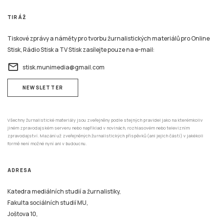
TIRÁŽ
Tiskové zprávy a náměty pro tvorbu žurnalistických materiálů pro Online
Stisk, Rádio Stisk a TV Stisk zasílejte pouze na e-mail:
email
stisk.munimedia@gmail.com
NEWSLETTER
Všechny žurnalistické materiály jsou zveřejněny podle stejných pravidel jako na kterémkoliv
jiném zpravodajském serveru nebo například v novinách, rozhlasovém nebo televizním
zpravodajství. Mazání už zveřejněných žurnalistických příspěvků (ani jejich částí) v jakékoli
formě není možné nyní ani v budoucnu.
ADRESA
Katedra mediálních studií a žurnalistiky,
Fakulta sociálních studií MU,
Joštova 10,