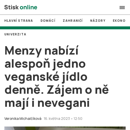
HLAVNÍ STRANA
DOMÁCÍ
ZAHRANIČÍ
NÁZORY
EKONOMI
search
UNIVERZITA
#
MUNI
Menzy nabízí
#
Brno
alespoň jedno
#
volby
veganské jídlo
login
PŘIHLÁSIT SE
denně. Zájem o ně
Zapomněli jste heslo?
Založit nový účet
mají i nevegani
Veronika Michalčíková
16. května 2023 • 12:50