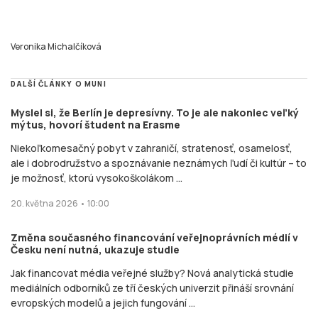
Veronika Michalčíková
DALŠÍ ČLÁNKY O MUNI
Myslel si, že Berlín je depresívny. To je ale nakoniec veľký
mýtus, hovorí študent na Erasme
Niekoľkomesačný pobyt v zahraničí, stratenosť, osamelosť,
ale i dobrodružstvo a spoznávanie neznámych ľudí či kultúr – to
je možnosť, ktorú vysokoškolákom ...
20. května 2026 • 10:00
Změna současného financování veřejnoprávních médií v
Česku není nutná, ukazuje studie
Jak financovat média veřejné služby? Nová analytická studie
mediálních odborníků ze tří českých univerzit přináší srovnání
evropských modelů a jejich fungování ...