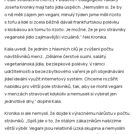
Josefa Kroniky mají tato jídla úspěch. „Nemyslím si, že by
o ně měli zájem jen vegani, minulý týden jsme měli rizoto
s tofu a lidé si zcela běžně dávali frankfurtskou polévku
s klobásou a k tomu to rizoto. Je možné, že je pro strávníky
veganské jídlo zajímavější i vizuálně,“ řekl Kronika.
Kala uvedl, že jedním z hlavních cílů je zvýšení počtu
návštěvníků menz. „Děláme čerstvé sushi, saláty,
vegetariánská jídla, bezlepkové polévky. V rámci
udržitelnosti a bezezbytkového vaření je při objednávání
jídel ideální využít internetový systém. Chceme rozšířit
nabídku pro větší pole strávníků, tak, aby se mohli vegani
v menzách stravovat kdykoliv a nemuseli si vybírat jen
jednotlivé dny,“ doplnil Kala.
Kronika si ale nemyslí, že dojde k výraznému nárůstu v počtu
strávníků. „Spíš jde o to, že stálým zákazníkům nabízíme
větší výběr. Vegani jsou relativně úzká skupina a nemyslím