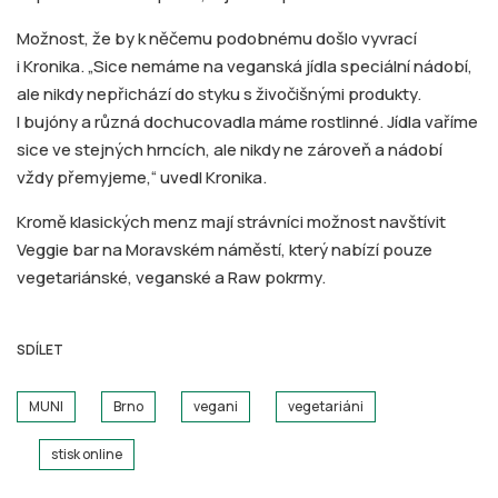
Možnost, že by k něčemu podobnému došlo vyvrací
i Kronika. „Sice nemáme na veganská jídla speciální nádobí,
ale nikdy nepřichází do styku s živočišnými produkty.
I bujóny a různá dochucovadla máme rostlinné. Jídla vaříme
sice ve stejných hrncích, ale nikdy ne zároveň a nádobí
vždy přemyjeme,“ uvedl Kronika.
Kromě klasických menz mají strávníci možnost navštívit
Veggie bar na Moravském náměstí, který nabízí pouze
vegetariánské, veganské a Raw pokrmy.
SDÍLET
MUNI
Brno
vegani
vegetariáni
stisk online