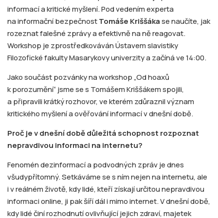
informací a kritické myšlení. Pod vedením experta
na informační bezpečnost
Tomáše Kriššáka
se naučíte, jak
rozeznat falešné zprávy a efektivně na ně reagovat.
Workshop je zprostředkováván Ústavem slavistiky
Filozofické fakulty Masarykovy univerzity a začíná ve 14:00.
Jako součást pozvánky na workshop „Od hoaxů
k porozumění“ jsme se s Tomášem Kriššákem spojili,
a připravili krátký rozhovor, ve kterém zdůraznil význam
kritického myšlení a ověřování informací v dnešní době.
Proč je v dnešní době důležitá schopnost rozpoznat
nepravdivou informaci na internetu?
Fenomén dezinformací a podvodných zpráv je dnes
všudypřítomný. Setkáváme se s ním nejen na internetu, ale
i v reálném životě, kdy lidé, kteří získají určitou nepravdivou
informaci online, ji pak šíří dál i mimo internet. V dnešní době,
kdy lidé činí rozhodnutí ovlivňující jejich zdraví, majetek