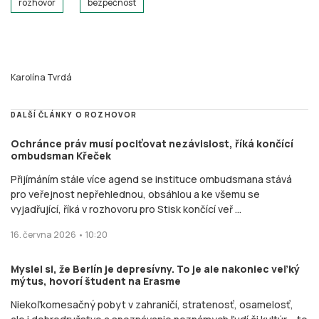
rozhovor
bezpečnost
Karolína Tvrdá
DALŠÍ ČLÁNKY O ROZHOVOR
Ochránce práv musí pociťovat nezávislost, říká končící
ombudsman Křeček
Přijímáním stále více agend se instituce ombudsmana stává
pro veřejnost nepřehlednou, obsáhlou a ke všemu se
vyjadřující, říká v rozhovoru pro Stisk končící veř ...
16. června 2026 • 10:20
Myslel si, že Berlín je depresívny. To je ale nakoniec veľký
mýtus, hovorí študent na Erasme
Niekoľkomesačný pobyt v zahraničí, stratenosť, osamelosť,