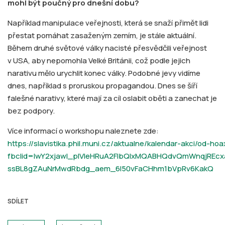
mohl být poučný pro dnešní dobu?
Například manipulace veřejnosti, která se snaží přimět lidi
přestat pomáhat zasaženým zemím, je stále aktuální.
Během druhé světové války nacisté přesvědčili veřejnost
v USA, aby nepomohla Velké Británii, což podle jejich
narativu mělo urychlit konec války. Podobné jevy vidíme
dnes, například s proruskou propagandou. Dnes se šíří
falešné narativy, které mají za cíl oslabit oběti a zanechat je
bez podpory.
Více informací o workshopu naleznete zde:
https://slavistika.phil.muni.cz/aktualne/kalendar-akci/od-h
fbclid=IwY2xjawI_pIVleHRuA2FlbQIxMQABHQdvQmWnqjREc
ssBL8gZAuNrMwdRbdg_aem_6l50vFaCHhm1bVpRv6KakQ
SDÍLET