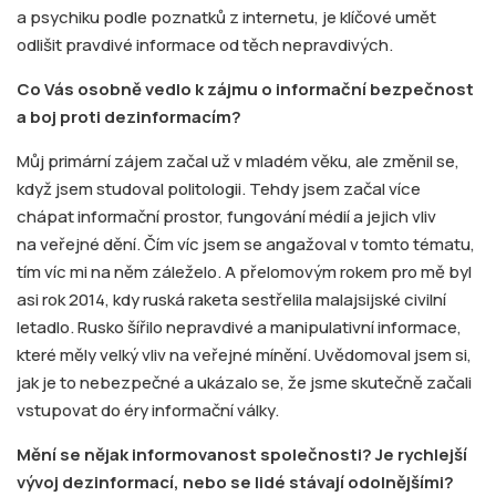
a psychiku podle poznatků z internetu, je klíčové umět
odlišit pravdivé informace od těch nepravdivých.
Co Vás osobně vedlo k zájmu o informační bezpečnost
a boj proti dezinformacím?
Můj primární zájem začal už v mladém věku, ale změnil se,
když jsem studoval politologii. Tehdy jsem začal více
chápat informační prostor, fungování médií a jejich vliv
na veřejné dění. Čím víc jsem se angažoval v tomto tématu,
tím víc mi na něm záleželo. A přelomovým rokem pro mě byl
asi rok 2014, kdy ruská raketa sestřelila malajsijské civilní
letadlo. Rusko šířilo nepravdivé a manipulativní informace,
které měly velký vliv na veřejné mínění. Uvědomoval jsem si,
jak je to nebezpečné a ukázalo se, že jsme skutečně začali
vstupovat do éry informační války.
Mění se nějak informovanost společnosti? Je rychlejší
vývoj dezinformací, nebo se lidé stávají odolnějšími?