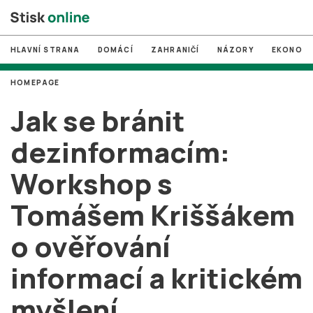
HLAVNÍ STRANA
DOMÁCÍ
ZAHRANIČÍ
NÁZORY
EKONOMI
HOMEPAGE
#
MUNI
Jak se bránit
#
Brno
dezinformacím:
#
volby
Workshop s
login
PŘIHLÁSIT SE
Tomášem Kriššákem
Zapomněli jste heslo?
Založit nový účet
o ověřování
informací a kritickém
myšlení