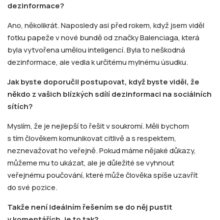
dezinformace?
Ano, několikrát. Naposledy asi před rokem, když jsem viděl
fotku papeže v nové bundě od značky Balenciaga, která
byla vytvořena umělou inteligencí. Byla to neškodná
dezinformace, ale vedla k určitému mylnému úsudku.
Jak byste doporučil postupovat, když byste viděl, že
někdo z vašich blízkých sdílí dezinformaci na sociálních
sítích?
Myslím, že je nejlepší to řešit v soukromí. Měli bychom
s tím člověkem komunikovat citlivě a s respektem,
neznevažovat ho veřejně. Pokud máme nějaké důkazy,
můžeme mu to ukázat, ale je důležité se vyhnout
veřejnému poučování, které může člověka spíše uzavřít
do své pozice.
Takže není ideálním řešením se do něj pustit
v komentářích, je to tak?