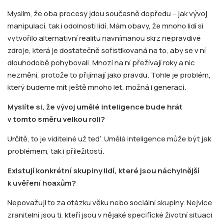
Myslím, že oba procesy jdou současně dopředu – jak vývoj
manipulací, tak i odolnosti lidí. Mám obavy, že mnoho lidí si
vytvořilo alternativní realitu navnímanou skrz nepravdivé
zdroje, která je dostatečně sofistikovaná na to, aby se v ní
dlouhodobě pohybovali. Mnozí na ní přežívají roky a nic
nezmění, protože to přijímají jako pravdu. Tohle je problém,
který budeme mít ještě mnoho let, možná i generací.
Myslíte si, že vývoj umělé inteligence bude hrát
v tomto směru velkou roli?
Určitě, to je viditelné už teď. Umělá inteligence může být jak
problémem, tak i příležitostí.
Existují konkrétní skupiny lidí, které jsou náchylnější
k uvěření hoaxům?
Nepovažuji to za otázku věku nebo sociální skupiny. Nejvíce
zranitelní jsou ti, kteří jsou v nějaké specifické životní situaci