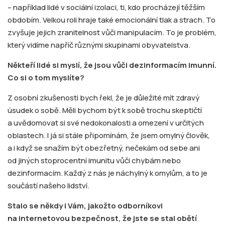
– například lidé v sociální izolaci, ti, kdo procházejí těžším
obdobím. Velkou roli hraje také emocionální tlak a strach. To
zvyšuje jejich zranitelnost vůči manipulacím. To je problém,
který vidíme napříč různými skupinami obyvatelstva.
Někteří lidé si myslí, že jsou vůči dezinformacím imunní.
Co si o tom myslíte?
Z osobní zkušenosti bych řekl, že je důležité mít zdravý
úsudek o sobě. Měli bychom být k sobě trochu skeptičtí
a uvědomovat si své nedokonalosti a omezení v určitých
oblastech. I já si stále připomínám, že jsem omylný člověk,
a i když se snažím být obezřetný, nečekám od sebe ani
od jiných stoprocentní imunitu vůči chybám nebo
dezinformacím. Každý z nás je náchylný k omylům, a to je
součástí našeho lidství.
Stalo se někdy i Vám, jakožto odborníkovi
na internetovou bezpečnost, že jste se stal obětí