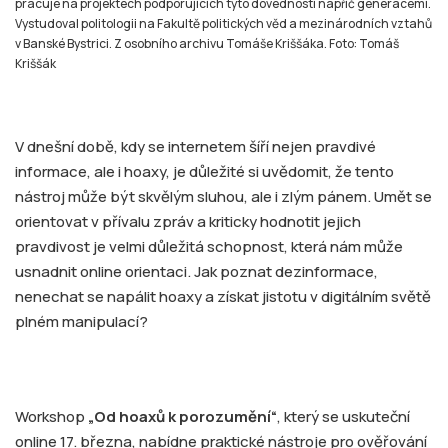
pracuje na projektech podporujících tyto dovednosti napříč generacemi.
Vystudoval politologii na Fakultě politických věd a mezinárodních vztahů
v Banské Bystrici. Z osobního archivu Tomáše Kriššáka. Foto: Tomáš
Kriššák
V dnešní době, kdy se internetem šíří nejen pravdivé
informace, ale i hoaxy, je důležité si uvědomit, že tento
nástroj může být skvělým sluhou, ale i zlým pánem. Umět se
orientovat v přívalu zpráv a kriticky hodnotit jejich
pravdivost je velmi důležitá schopnost, která nám může
usnadnit online orientaci. Jak poznat dezinformace,
nenechat se napálit hoaxy a získat jistotu v digitálním světě
plném manipulací?
Workshop
„Od hoaxů k porozumění“
, který se uskuteční
online 17. března, nabídne praktické nástroje pro ověřování