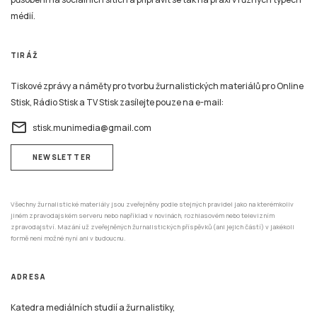
médií.
TIRÁŽ
Tiskové zprávy a náměty pro tvorbu žurnalistických materiálů pro Online
Stisk, Rádio Stisk a TV Stisk zasílejte pouze na e-mail:
email
stisk.munimedia@gmail.com
NEWSLETTER
Všechny žurnalistické materiály jsou zveřejněny podle stejných pravidel jako na kterémkoliv
jiném zpravodajském serveru nebo například v novinách, rozhlasovém nebo televizním
zpravodajství. Mazání už zveřejněných žurnalistických příspěvků (ani jejich částí) v jakékoli
formě není možné nyní ani v budoucnu.
ADRESA
Katedra mediálních studií a žurnalistiky,