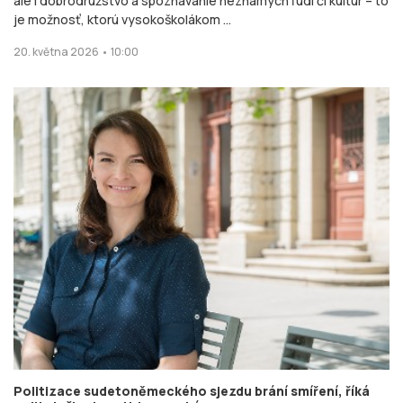
ale i dobrodružstvo a spoznávanie neznámych ľudí či kultúr – to
je možnosť, ktorú vysokoškolákom ...
20. května 2026 • 10:00
Politizace sudetoněmeckého sjezdu brání smíření, říká