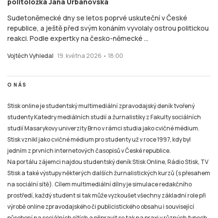
politoložka Jana Urbanovská
Sudetoněmecké dny se letos poprvé uskuteční v České
republice, a ještě před svým konáním vyvolaly ostrou politickou
reakci. Podle expertky na česko-německé ...
Vojtěch Vyhledal
19. května 2026 • 18:00
O NÁS
Stisk online je studentský multimediální zpravodajský deník tvořený
studenty Katedry mediálních studií a žurnalistiky z Fakulty sociálních
studií Masarykovy univerzity Brno v rámci studia jako cvičné médium.
Stisk vznikl jako cvičné médium pro studenty už v roce 1997, kdy byl
jedním z prvních internetových časopisů v České republice.
Na portálu zájemci najdou studentský deník Stisk Online, Rádio Stisk, TV
Stisk a také výstupy některých dalších žurnalistických kurzů (s přesahem
na sociální sítě). Cílem multimediální dílny je simulace redakčního
prostředí, každý student si tak může vyzkoušet všechny základní role při
výrobě online zpravodajského či publicistického obsahu i související
působení na sociálních sítích a připravit se tak na praxi v různých typech