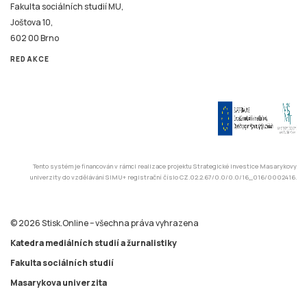
Fakulta sociálních studií MU,
Joštova 10,
602 00 Brno
REDAKCE
Tento systém je financován v rámci realizace projektu Strategické investice Masarykovy
univerzity do vzdělávání SIMU+ registrační číslo CZ.02.2.67/0.0/0.0/16_016/0002416.
© 2026 Stisk.Online – všechna práva vyhrazena
Katedra mediálních studií a žurnalistiky
Fakulta sociálních studií
Masarykova univerzita