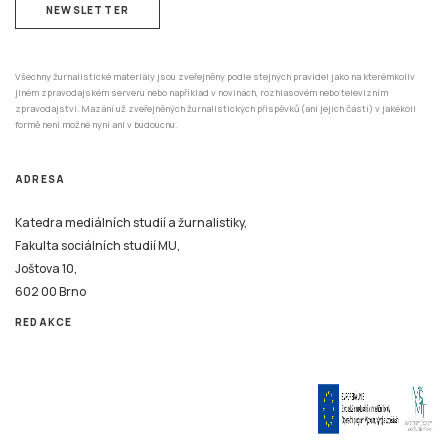
NEWSLETTER
Všechny žurnalistické materiály jsou zveřejněny podle stejných pravidel jako na kterémkoliv
jiném zpravodajském serveru nebo například v novinách, rozhlasovém nebo televizním
zpravodajství. Mazání už zveřejněných žurnalistických příspěvků (ani jejich částí) v jakékoli
formě není možné nyní ani v budoucnu.
ADRESA
Katedra mediálních studií a žurnalistiky,
Fakulta sociálních studií MU,
Joštova 10,
602 00 Brno
REDAKCE