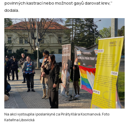
povinných kastrací nebo možnost gayů darovat krev,‘‘
dodala.
Na akci vystoupila i poslankyně za Piráty Klára Kocmanová. Foto:
Kateřina Libovická