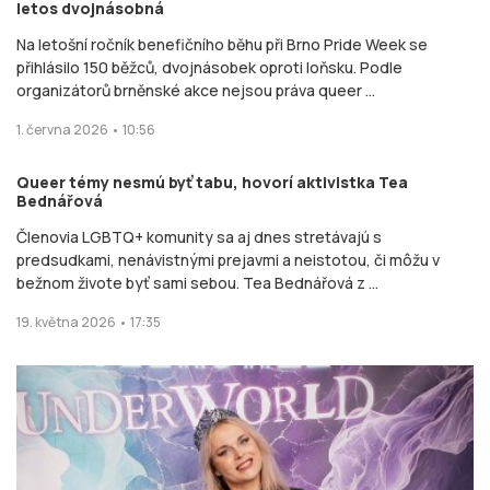
letos dvojnásobná
Na letošní ročník benefičního běhu při Brno Pride Week se
přihlásilo 150 běžců, dvojnásobek oproti loňsku. Podle
organizátorů brněnské akce nejsou práva queer ...
1. června 2026 • 10:56
Queer témy nesmú byť tabu, hovorí aktivistka Tea
Bednářová
Členovia LGBTQ+ komunity sa aj dnes stretávajú s
predsudkami, nenávistnými prejavmi a neistotou, či môžu v
bežnom živote byť sami sebou. Tea Bednářová z ...
19. května 2026 • 17:35