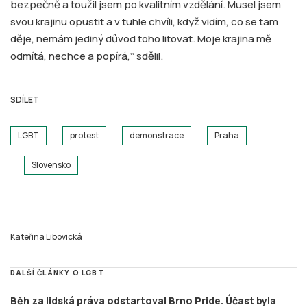
bezpečně a toužil jsem po kvalitním vzdělání. Musel jsem
svou krajinu opustit a v tuhle chvíli, když vidím, co se tam
děje, nemám jediný důvod toho litovat. Moje krajina mě
odmítá, nechce a popírá,‘‘ sdělil.
SDÍLET
LGBT
protest
demonstrace
Praha
Slovensko
Kateřina Libovická
DALŠÍ ČLÁNKY O LGBT
Běh za lidská práva odstartoval Brno Pride. Účast byla