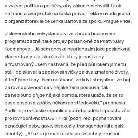
a vyzvat politiky a političky, aby zákon neschválili. Útok
na trans práva je útok na lidská práva,‘‘ řekla v úvodu jedna
z organizátorek akce Lenka Bártová ze spolku Prague Pride.
U slovenského velvyslanectví ve zhruba hodinovém
programu zazněl také projev poslankyně za Piráty Kláry
Kocmanové. ,,Já sem dneska nepřicházím jako poslankyně
vládní strany, ale jako člověk, který je naštvaný
a frustrovaný. Jsem naštvaná, že před půl rokem jsme tu
stáli, oplakávali a zapalovali svíčky za dva zmařené životy.
A teď jsme tady. Jsem naštvaná, že když si myslíme, že boj
za rovnoprávnost se v nějaké zemi posouvá, tak
za nedlouho přijde nějaká bomba, která ukáže, že se to
zase posouvá zpátky někam do středověku,‘‘ přednesla.
Podle ní je i v České republice potřeba udělat spoustu věcí
pro rovnoprávnost LGBT+ lidí (pozn. red. pojmenování
označující lesby, gaye, bisexuály, transgender lidi a další
identity). ,,Ať už to je manželství pro všechny, zrušení