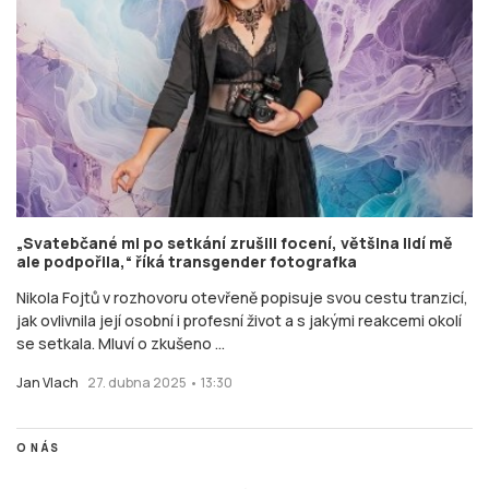
„Svatebčané mi po setkání zrušili focení, většina lidí mě
ale podpořila,“ říká transgender fotografka
Nikola Fojtů v rozhovoru otevřeně popisuje svou cestu tranzicí,
jak ovlivnila její osobní i profesní život a s jakými reakcemi okolí
se setkala. Mluví o zkušeno ...
Jan Vlach
27. dubna 2025 • 13:30
O NÁS