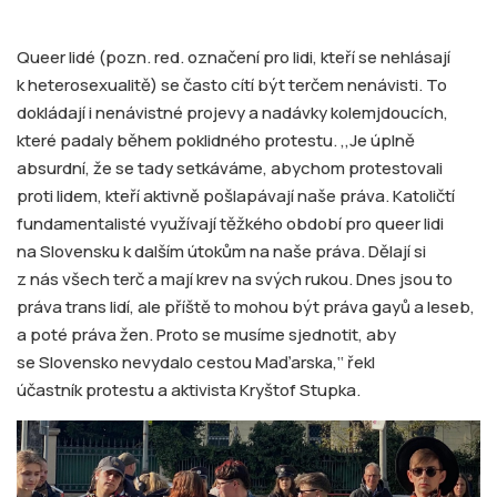
Queer lidé (pozn. red. označení pro lidi, kteří se nehlásají
k heterosexualitě) se často cítí být terčem nenávisti. To
dokládají i nenávistné projevy a nadávky kolemjdoucích,
které padaly během poklidného protestu. ,,Je úplně
absurdní, že se tady setkáváme, abychom protestovali
proti lidem, kteří aktivně pošlapávají naše práva. Katoličtí
fundamentalisté využívají těžkého období pro queer lidi
na Slovensku k dalším útokům na naše práva. Dělají si
z nás všech terč a mají krev na svých rukou. Dnes jsou to
práva trans lidí, ale příště to mohou být práva gayů a leseb,
a poté práva žen. Proto se musíme sjednotit, aby
se Slovensko nevydalo cestou Maďarska,‘‘ řekl
účastník protestu a aktivista Kryštof Stupka.