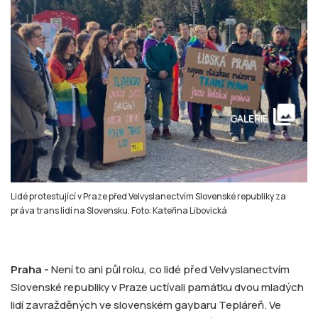
collections
GALERIE
Lidé protestující v Praze před Velvyslanectvím Slovenské republiky za
práva trans lidí na Slovensku. Foto: Kateřina Libovická
Praha -
Není to ani půl roku, co lidé před Velvyslanectvím
Slovenské republiky v Praze uctívali památku dvou mladých
lidí zavražděných ve slovenském gaybaru Tepláreň. Ve