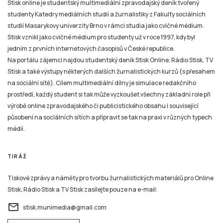
Stisk online je studentský multimediální zpravodajský deník tvořený
studenty Katedry mediálních studií a žurnalistiky z Fakulty sociálních
studií Masarykovy univerzity Brno v rámci studia jako cvičné médium.
Stisk vznikl jako cvičné médium pro studenty už v roce 1997, kdy byl
jedním z prvních internetových časopisů v České republice.
Na portálu zájemci najdou studentský deník Stisk Online, Rádio Stisk, TV
Stisk a také výstupy některých dalších žurnalistických kurzů (s přesahem
na sociální sítě). Cílem multimediální dílny je simulace redakčního
prostředí, každý student si tak může vyzkoušet všechny základní role při
výrobě online zpravodajského či publicistického obsahu i související
působení na sociálních sítích a připravit se tak na praxi v různých typech
médií.
TIRÁŽ
Tiskové zprávy a náměty pro tvorbu žurnalistických materiálů pro Online
Stisk, Rádio Stisk a TV Stisk zasílejte pouze na e-mail:
email
stisk.munimedia@gmail.com