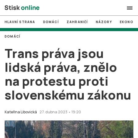
HLAVNÍ STRANA
DOMÁCÍ
ZAHRANIČÍ
NÁZORY
EKONOMI
search
DOMÁCÍ
#
MUNI
Trans práva jsou
#
Brno
lidská práva, znělo
#
volby
na protestu proti
login
PŘIHLÁSIT SE
slovenskému zákonu
Zapomněli jste heslo?
Založit nový účet
Kateřina Libovická
27. dubna 2023 • 19:20