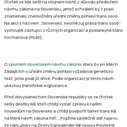
čtvrtek se lidé sešli na stejném místě z důvodu předložení
návrhu zákona na Slovensku, jehož schválení by v praxi
znamenalo znemožnění úřední změny pohlaví trans osob.
Na akci s názvem ,,Slovensko, neomezuj práva trans osob‘‘
vystoupili zástupci z různých organizací a poslankyně Klára
Kocmanová (Piráti).
O
sporném slovenském návrhu zákona
, který by po lidech
žádajících o úřední změnu pohlaví vyžadoval genetický
test, jsme psali již dříve. Podle organizací je tento návrh
ukázkou transfobie a ignorance.
Před Velvyslanectvím Slovenské republiky se ve čtvrtek
sešly desítky lidí, kteří chtějí vyslat zprávu k našim
sousedům na Slovensko a chtějí podpořit tamní trans lidi,
na které návrh zákona míří. ,,Pojďme společně dát najevo,
že nám útoky na životy transgender lidí nejsou lhostejné