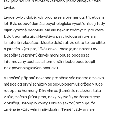
tak, jako souvisí s životem každého jiného člověka,“ tvrdí
Lenka.
Lence bylo v době, kdy procházela přeměnou, třicet osm
let. Byla sebevědomá a psychologické vyšetření se jí tedy
nijak výrazně nedotklo. Má ale několik známých, pro které
bylo traumatizující. Návštěvu psychologa přirovnala
k maturitní zkoušce. „Musíte dokázat, že cítíte to, co cítíte,
a jste tím, kým jste,“ říká Lenka. Podle jejího názoru by
dospělý svéprávný člověk mohl pouze podepsat
informovaný souhlas a hormonální léčbu podstoupit
bez psychologických posudků.
V Lenčině případě nakonec proběhlo vše hladce a za dva
měsíce od první schůzky se sexuologem už držela v ruce
recept na hormony. Díky nim se jí změnilo rozložení tuku
v těle, začala jí růst prsa, boky. Vytvořily se ženské rysy
v obličeji, ustoupily kouty. Lenka však zdůrazňuje, že
změna je vždy velmi individuální. Téměř vždy prý ale