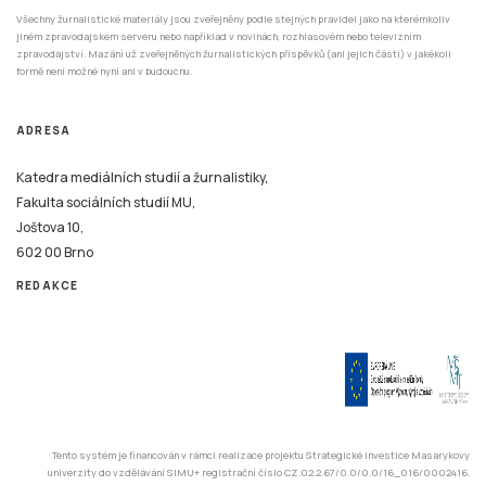
Všechny žurnalistické materiály jsou zveřejněny podle stejných pravidel jako na kterémkoliv
jiném zpravodajském serveru nebo například v novinách, rozhlasovém nebo televizním
zpravodajství. Mazání už zveřejněných žurnalistických příspěvků (ani jejich částí) v jakékoli
formě není možné nyní ani v budoucnu.
ADRESA
Katedra mediálních studií a žurnalistiky,
Fakulta sociálních studií MU,
Joštova 10,
602 00 Brno
REDAKCE
Tento systém je financován v rámci realizace projektu Strategické investice Masarykovy
univerzity do vzdělávání SIMU+ registrační číslo CZ.02.2.67/0.0/0.0/16_016/0002416.