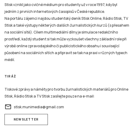
Stisk vznikl jako cvičné médium pro studenty už v roce 1997, kdy byl
jedním z prvních internetových časopisů v České republice.
Na portálu zájemci najdou studentský deník Stisk Online, Rádio Stisk, TV
Stisk a také výstupy některých dalších žurnalistických kurzů (s přesahem
na sociální sítě). Cílem multimediální dílny je simulace redakčního
prostředí, každý student si tak může vyzkoušet všechny základní role při
výrobě online zpravodajského či publicistického obsahu i související
působení na sociálních sítích a připravit se tak na praxi v různých typech
médií.
TIRÁŽ
Tiskové zprávy a náměty pro tvorbu žurnalistických materiálů pro Online
Stisk, Rádio Stisk a TV Stisk zasílejte pouze na e-mail:
email
stisk.munimedia@gmail.com
NEWSLETTER