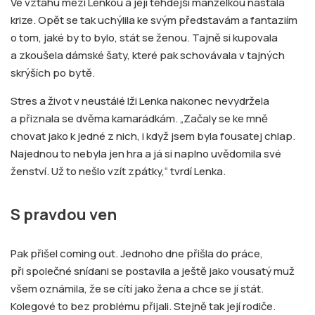
Ve vztahu mezi Lenkou a její tehdejší manželkou nastala
krize. Opět se tak uchýlila ke svým představám a fantaziím
o tom, jaké by to bylo, stát se ženou. Tajně si kupovala
a zkoušela dámské šaty, které pak schovávala v tajných
skrýších po bytě.
Stres a život v neustálé lži Lenka nakonec nevydržela
a přiznala se dvěma kamarádkám. „Začaly se ke mně
chovat jako k jedné z nich, i když jsem byla fousatej chlap.
Najednou to nebyla jen hra a já si naplno uvědomila své
ženství. Už to nešlo vzít zpátky,“ tvrdí Lenka.
S pravdou ven
Pak přišel coming out. Jednoho dne přišla do práce,
při společné snídani se postavila a ještě jako vousatý muž
všem oznámila, že se cítí jako žena a chce se jí stát.
Kolegové to bez problému přijali. Stejně tak její rodiče.