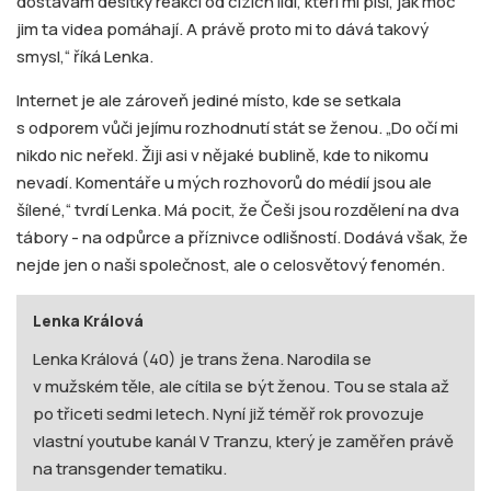
dostávám desítky reakcí od cizích lidí, kteří mi píší, jak moc
jim ta videa pomáhají. A právě proto mi to dává takový
smysl,“ říká Lenka.
Internet je ale zároveň jediné místo, kde se setkala
s odporem vůči jejímu rozhodnutí stát se ženou. „Do očí mi
nikdo nic neřekl. Žiji asi v nějaké bublině, kde to nikomu
nevadí. Komentáře u mých rozhovorů do médií jsou ale
šílené,“ tvrdí Lenka. Má pocit, že Češi jsou rozdělení na dva
tábory - na odpůrce a příznivce odlišností. Dodává však, že
nejde jen o naši společnost, ale o celosvětový fenomén.
Lenka Králová
Lenka Králová (40) je trans žena. Narodila se
v mužském těle, ale cítila se být ženou. Tou se stala až
po třiceti sedmi letech. Nyní již téměř rok provozuje
vlastní youtube kanál V Tranzu, který je zaměřen právě
na transgender tematiku.