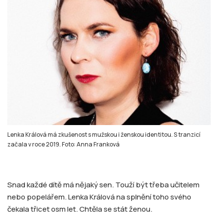
Lenka Králová má zkušenost s mužskou i ženskou identitou. S tranzicí
začala v roce 2019. Foto: Anna Franková
Snad každé dítě má nějaký sen. Touží být třeba učitelem
nebo popelářem. Lenka Králová na splnění toho svého
čekala třicet osm let. Chtěla se stát ženou.