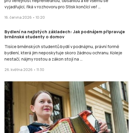
pro veřejnost nepřehlednou, obsáhlou a ke všemu se
vyjadřující, říká v rozhovoru pro Stisk končící veř ...
16. června 2026 • 10:20
Bydlení na nejistých základech: Jak podnájem připravuje
brněnské studenty o domov
Tisíce brněnských studentů bydlí v podnájmu, právní formě
bydlení, která jim neposkytuje skoro žádnou ochranu. Koleje
nestačí, nájmy rostou a zákon stojí na ...
26. května 2026 • 11:30