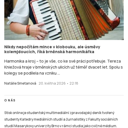
Nikdy nepočítám mince v klobouku, ale úsměvy
kolemjdoucích, říká brněnská harmonikářka
Harmonika a kroj – to je vše, co ke své práci potřebuje. Tereza
Kniežová hraje v brněnských ulicích už téměř dvacet let. Spolu s
kolegy se podílela na vzniku ...
Natálie Smetanová
20. května 2026 • 22:18
O NÁS
Stisk online je studentský multimediální zpravodajský deník tvořený
studenty Katedry mediálních studií a žurnalistiky z Fakulty sociálních
studií Masarykovy univerzity Brno v rámci studia jako cvičné médium.