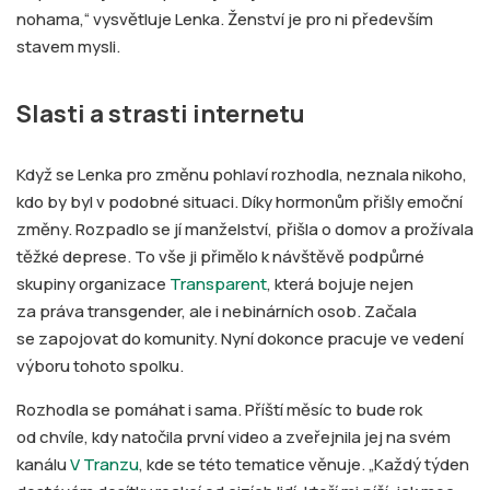
nohama,“ vysvětluje Lenka. Ženství je pro ni především
stavem mysli.
Slasti a strasti internetu
Když se Lenka pro změnu pohlaví rozhodla, neznala nikoho,
kdo by byl v podobné situaci. Díky hormonům přišly emoční
změny. Rozpadlo se jí manželství, přišla o domov a prožívala
těžké deprese. To vše ji přimělo k návštěvě podpůrné
skupiny organizace
Transparent
, která bojuje nejen
za práva transgender, ale i nebinárních osob. Začala
se zapojovat do komunity. Nyní dokonce pracuje ve vedení
výboru tohoto spolku.
Rozhodla se pomáhat i sama. Příští měsíc to bude rok
od chvíle, kdy natočila první video a zveřejnila jej na svém
kanálu
V Tranzu
, kde se této tematice věnuje. „Každý týden