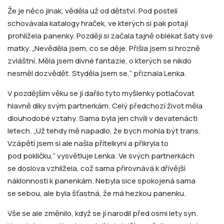
Že je něco jinak, věděla už od dětství. Pod postelí
schovávala katalogy hraček, ve kterých si pak potají
prohlížela panenky. Později si začala tajně oblékat šaty své
matky. „Nevěděla jsem, co se děje. Přišla jsem si hrozně
zvláštní. Měla jsem divné fantazie, o kterých se nikdo
nesměl dozvědět. Styděla jsem se,“ přiznala Lenka.
V pozdějším věku se jí dařilo tyto myšlenky potlačovat
hlavně díky svým partnerkám. Celý předchozí život měla
dlouhodobé vztahy. Sama byla jen chvíli v devatenácti
letech. „Už tehdy mě napadlo, že bych mohla být trans.
Vzápětí jsem si ale našla přítelkyni a přikryla to
pod pokličku,“ vysvětluje Lenka. Ve svých partnerkách
se doslova vzhlížela, což sama přirovnává k dřívější
náklonnosti k panenkám. Nebyla sice spokojená sama
se sebou, ale byla šťastná, že má hezkou panenku.
Vše se ale změnilo, když se jí narodil před osmi lety syn.