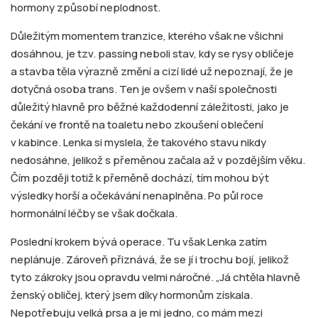
hormony způsobí neplodnost.
Důležitým momentem tranzice, kterého však ne všichni
dosáhnou, je tzv. passing neboli stav, kdy se rysy obličeje
a stavba těla výrazně změní a cizí lidé už nepoznají, že je
dotyčná osoba trans. Ten je ovšem v naší společnosti
důležitý hlavně pro běžné každodenní záležitosti, jako je
čekání ve frontě na toaletu nebo zkoušení oblečení
v kabince. Lenka si myslela, že takového stavu nikdy
nedosáhne, jelikož s přeměnou začala až v pozdějším věku.
Čím později totiž k přeměně dochází, tím mohou být
výsledky horší a očekávání nenaplněna. Po půl roce
hormonální léčby se však dočkala.
Poslední krokem bývá operace. Tu však Lenka zatím
neplánuje. Zároveň přiznává, že se jí i trochu bojí, jelikož
tyto zákroky jsou opravdu velmi náročné. „Já chtěla hlavně
ženský obličej, který jsem díky hormonům získala.
Nepotřebuju velká prsa a je mi jedno, co mám mezi