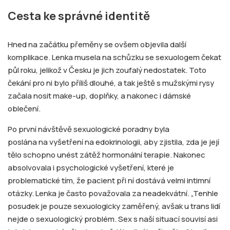
Cesta ke správné identitě
Hned na začátku přeměny se ovšem objevila další
komplikace. Lenka musela na schůzku se sexuologem čekat
půl roku, jelikož v Česku je jich zoufalý nedostatek. Toto
čekání pro ni bylo příliš dlouhé, a tak ještě s mužskými rysy
začala nosit make-up, doplňky, a nakonec i dámské
oblečení.
Po první návštěvě sexuologické poradny byla
poslána na vyšetření na edokrinologii, aby zjistila, zda je její
tělo schopno unést zátěž hormonální terapie. Nakonec
absolvovala i psychologické vyšetření, které je
problematické tím, že pacient při ní dostává velmi intimní
otázky. Lenka je často považovala za neadekvátní. „Tenhle
posudek je pouze sexuologicky zaměřený, avšak u trans lidí
nejde o sexuologický problém. Sex s naší situací souvisí asi