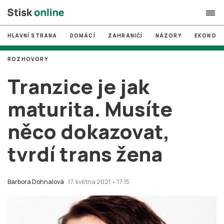
HLAVNÍ STRANA
DOMÁCÍ
ZAHRANIČÍ
NÁZORY
EKONOMI
search
ROZHOVORY
#
MUNI
Tranzice je jak
#
Brno
maturita. Musíte
#
volby
něco dokazovat,
login
PŘIHLÁSIT SE
tvrdí trans žena
Zapomněli jste heslo?
Založit nový účet
Barbora Dohnalová
17. května 2021 • 17:15