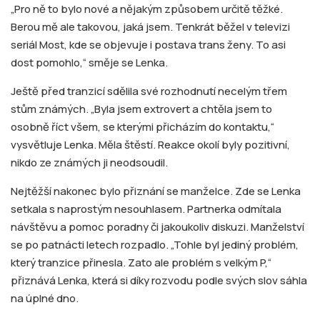
„Pro ně to bylo nové a nějakým způsobem určitě těžké.
Berou mě ale takovou, jaká jsem. Tenkrát běžel v televizi
seriál Most, kde se objevuje i postava trans ženy. To asi
dost pomohlo,“ směje se Lenka.
Ještě před tranzicí sdělila své rozhodnutí necelým třem
stům známých. „Byla jsem extrovert a chtěla jsem to
osobně říct všem, se kterými přicházím do kontaktu,“
vysvětluje Lenka. Měla štěstí. Reakce okolí byly pozitivní,
nikdo ze známých ji neodsoudil.
Nejtěžší nakonec bylo přiznání se manželce. Zde se Lenka
setkala s naprostým nesouhlasem. Partnerka odmítala
návštěvu a pomoc poradny či jakoukoliv diskuzi. Manželství
se po patnácti letech rozpadlo. „Tohle byl jediný problém,
který tranzice přinesla. Zato ale problém s velkým P,“
přiznává Lenka, která si díky rozvodu podle svých slov sáhla
na úplné dno.