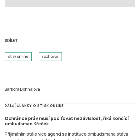
SDÍLET
stisk online
rozhovor
Barbora Dohnalová
DALŠÍ ČLÁNKY O STISK ONLINE
Ochránce práv musí pociťovat nezávislost, říká končící
ombudsman Křeček
Přijímáním stále více agend se instituce ombudsmana stává