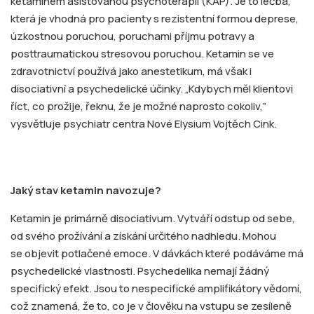
ketaminem asistovanou psychoterapii (KAP). Je to léčba,
která je vhodná pro pacienty s rezistentní formou deprese,
úzkostnou poruchou, poruchami příjmu potravy a
posttraumatickou stresovou poruchou. Ketamin se ve
zdravotnictví používá jako anestetikum, má však i
disociativní a psychedelické účinky. „Kdybych měl klientovi
říct, co prožije, řeknu, že je možné naprosto cokoliv,”
vysvětluje psychiatr centra Nové Elysium Vojtěch Cink.
Jaký stav ketamin navozuje?
Ketamin je primárně disociativum. Vytváří odstup od sebe,
od svého prožívání a získání určitého nadhledu. Mohou
se objevit potlačené emoce. V dávkách které podáváme má
psychedelické vlastnosti. Psychedelika nemají žádný
specifický efekt. Jsou to nespecifické amplifikátory vědomí,
což znamená, že to, co je v člověku na vstupu se zesíleně