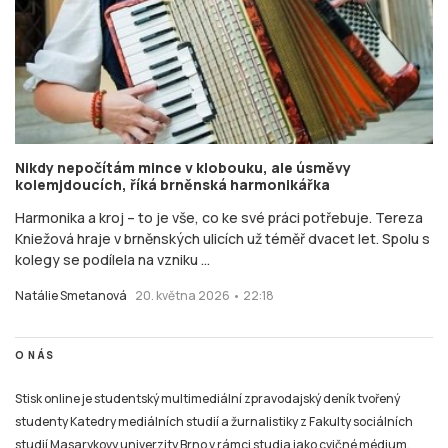
Nikdy nepočítám mince v klobouku, ale úsměvy
kolemjdoucích, říká brněnská harmonikářka
Harmonika a kroj – to je vše, co ke své práci potřebuje. Tereza
Kniežová hraje v brněnských ulicích už téměř dvacet let. Spolu s
kolegy se podílela na vzniku ...
Natálie Smetanová
20. května 2026 • 22:18
O NÁS
Stisk online je studentský multimediální zpravodajský deník tvořený
studenty Katedry mediálních studií a žurnalistiky z Fakulty sociálních
studií Masarykovy univerzity Brno v rámci studia jako cvičné médium.