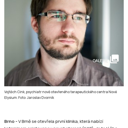
collections
GALERIE
Vojtěch Cink, psychiatr nově otevřeného terapeutického centra Nové
Elysium. Foto: Jaroslav Dvorník
Brno -
V Brně se otevřela první klinika, která nabízí