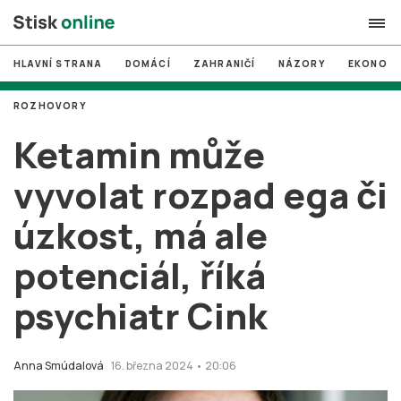
HLAVNÍ STRANA
DOMÁCÍ
ZAHRANIČÍ
NÁZORY
EKONOMI
search
ROZHOVORY
#
MUNI
Ketamin může
#
Brno
vyvolat rozpad ega či
#
volby
úzkost, má ale
login
PŘIHLÁSIT SE
potenciál, říká
Zapomněli jste heslo?
Založit nový účet
psychiatr Cink
Anna Smúdalová
16. března 2024 • 20:06