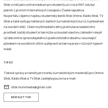
Stisk vznikl jako cvičné médium pro studenty už v roce 1997, kdy byl
jedním z prvních internetových časopisů v České republice.
Na portálu zájemci najdou studentský deník Stisk Online, Rádio Stisk, TV
Stisk a také výstupy některých dalších žurnalistických kurzů (s přesahem
na sociální sítě). Cílem multimediální dílny je simulace redakčního
prostředí, každý student si tak může vyzkoušet všechny základní role při
výrobě online zpravodajského či publicistického obsahu i související
působení na sociálních sítích a připravit se tak na praxi v různých typech
médií.
TIRÁŽ
Tiskové zprávy a náměty pro tvorbu žurnalistických materiálů pro Online
Stisk, Rádio Stisk a TV Stisk zasílejte pouze na e-mail:
email
stisk.munimedia@gmail.com
NEWSLETTER