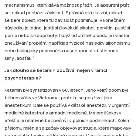
mechanismus, který dává možnost přežít. Je absurdní ptát
se, odkud pochází závislost. Správná otázka zní, odkud
se bere bolest, která tu závislost podmiňuje. V konečném
důsledku je jedno, jestli si člověk dá alkohol, pervitin, pustí si
porno nebo si koupí boty. I když od určitého bodu je i vlastní
zneužívání problém, například fyzické následky alkoholismu
nebo biologicky podmíněná neschopnost abstinence –
silný „absťák.“
Jak dlouho se ketamin používá, nejen v rámci
psychoterapie?
Ketamin byl syntetizován v 60. letech. Jeho velký boom byl
během války ve Vietnamu, protože se používal jako
anestetikum. Dále se používá v dětské anestezii, v urgentní
medicíně katastrof a armádní medicíně. Má protišokový
efekt a je relativně bezpečný i v polních podmínkách. Kolem
přelomu milénia se začaly objevovat studie, které mapovaly
potenciál ketaminu při léčbě deprese. V současné podobě