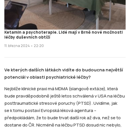
Ketamin a psychoterapie. Lidé mají v Brně nové možnosti
léčby duševních obtíží
11. března 2024 • 22:20
Ve kterých dalších látkách vidíte do budoucna největší
potenciál v oblasti psychiatrické léčby?
Nejblíže klinické praxi má MDMA (slangově extáze), která
bude pravděpodobně ještě letos schválená v USA na léčbu
posttraumatické stresové poruchy (PTSD). Uvidíme, jak
se k tomu postaví Evropská léková agentura –
předpokládám, že to bude trvat další rok až dva, než se to
dostane do ČR. Nicméně na léčbu PTSD dosud nic nebylo,