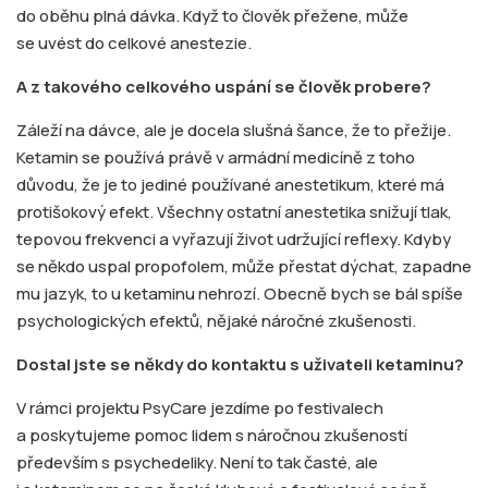
do oběhu plná dávka. Když to člověk přežene, může
se uvést do celkové anestezie.
A z takového celkového uspání se člověk probere?
Záleží na dávce, ale je docela slušná šance, že to přežije.
Ketamin se používá právě v armádní medicíně z toho
důvodu, že je to jediné používané anestetikum, které má
protišokový efekt. Všechny ostatní anestetika snižují tlak,
tepovou frekvenci a vyřazují život udržující reflexy. Kdyby
se někdo uspal propofolem, může přestat dýchat, zapadne
mu jazyk, to u ketaminu nehrozí. Obecně bych se bál spíše
psychologických efektů, nějaké náročné zkušenosti.
Dostal jste se někdy do kontaktu s uživateli ketaminu?
V rámci projektu PsyCare jezdíme po festivalech
a poskytujeme pomoc lidem s náročnou zkušeností
především s psychedeliky. Není to tak časté, ale