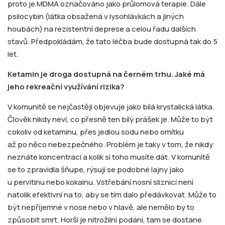
proto je MDMA označováno jako průlomová terapie. Dále
psilocybin (látka obsažená v lysohlávkách a jiných
houbách) na rezistentní deprese a celou řadu dalších
stavů. Předpokládám, že tato léčba bude dostupná tak do 5
let.
Ketamin je droga dostupná na černém trhu. Jaké má
jeho rekreační využívání rizika?
V komunitě se nejčastěji objevuje jako bílá krystalická látka.
Člověk nikdy neví, co přesně ten bílý prášek je. Může to být
cokoliv od ketaminu, přes jedlou sodu nebo omítku
až po něco nebezpečného. Problém je taky v tom, že nikdy
neznáte koncentraci a kolik si toho musíte dát. V komunitě
se to zpravidla šňupe, rýsují se podobné lajny jako
u pervitinu nebo kokainu. Vstřebání nosní sliznicí není
natolik efektivní na to, aby se tím dalo předávkovat. Může to
být nepříjemné v nose nebo v hlavě, ale nemělo by to
způsobit smrt. Horší je nitrožilní podání, tam se dostane