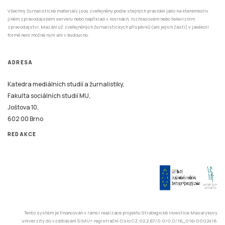
Všechny žurnalistické materiály jsou zveřejněny podle stejných pravidel jako na kterémkoliv
jiném zpravodajském serveru nebo například v novinách, rozhlasovém nebo televizním
zpravodajství. Mazání už zveřejněných žurnalistických příspěvků (ani jejich částí) v jakékoli
formě není možné nyní ani v budoucnu.
ADRESA
Katedra mediálních studií a žurnalistiky,
Fakulta sociálních studií MU,
Joštova 10,
602 00 Brno
REDAKCE
Tento systém je financován v rámci realizace projektu Strategické investice Masarykovy
univerzity do vzdělávání SIMU+ registrační číslo CZ.02.2.67/0.0/0.0/16_016/0002416.