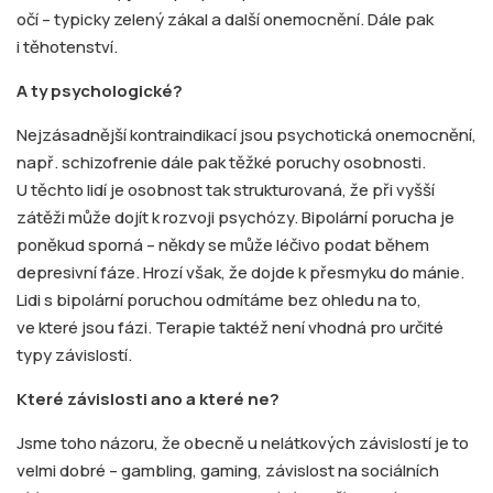
očí – typicky zelený zákal a další onemocnění. Dále pak
i těhotenství.
A ty psychologické?
Nejzásadnější kontraindikací jsou psychotická onemocnění,
např. schizofrenie dále pak těžké poruchy osobnosti.
U těchto lidí je osobnost tak strukturovaná, že při vyšší
zátěži může dojít k rozvoji psychózy. Bipolární porucha je
poněkud sporná – někdy se může léčivo podat během
depresivní fáze. Hrozí však, že dojde k přesmyku do mánie.
Lidi s bipolární poruchou odmítáme bez ohledu na to,
ve které jsou fázi. Terapie taktéž není vhodná pro určité
typy závislostí.
Které závislosti ano a které ne?
Jsme toho názoru, že obecně u nelátkových závislostí je to
velmi dobré – gambling, gaming, závislost na sociálních