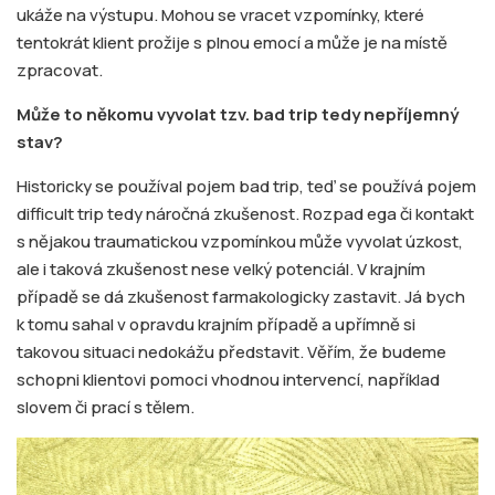
ukáže na výstupu. Mohou se vracet vzpomínky, které
tentokrát klient prožije s plnou emocí a může je na místě
zpracovat.
Může to někomu vyvolat tzv. bad trip tedy nepříjemný
stav?
Historicky se používal pojem bad trip, teď se používá pojem
difficult trip tedy náročná zkušenost. Rozpad ega či kontakt
s nějakou traumatickou vzpomínkou může vyvolat úzkost,
ale i taková zkušenost nese velký potenciál. V krajním
případě se dá zkušenost farmakologicky zastavit. Já bych
k tomu sahal v opravdu krajním případě a upřímně si
takovou situaci nedokážu představit. Věřím, že budeme
schopni klientovi pomoci vhodnou intervencí, například
slovem či prací s tělem.