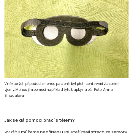
V některých případech mohou pacienti být přehlceni svými vlastními
vjemy. Mohou jim pomoci například tyto klapky na oči. Foto: Anna
Smúdalová
Jak se dá pomoci prací s tělem?
Využít ji můžeme například u lidí, kteří mají strach ze samoty.