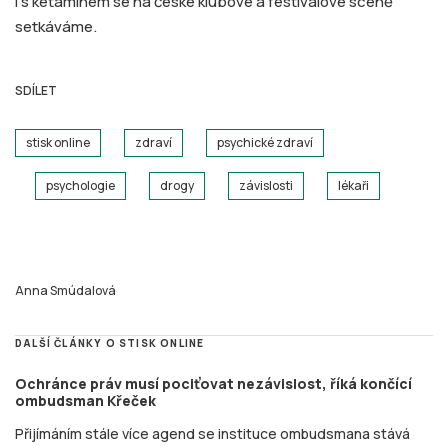
i s ketaminem se na české klubové a festivalové scéně
setkáváme.
SDÍLET
stisk online
zdraví
psychické zdraví
psychologie
drogy
závislosti
lékaři
Anna Smúdalová
DALŠÍ ČLÁNKY O STISK ONLINE
Ochránce práv musí pociťovat nezávislost, říká končící
ombudsman Křeček
Přijímáním stále více agend se instituce ombudsmana stává