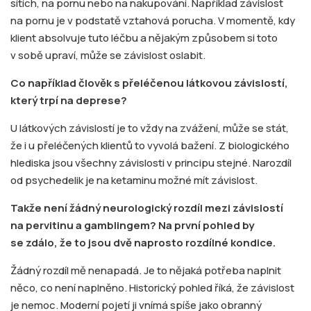
sítích, na pornu nebo na nakupování. Například závislost
na pornu je v podstatě vztahová porucha. V momentě, kdy
klient absolvuje tuto léčbu a nějakým způsobem si toto
v sobě upraví, může se závislost oslabit.
Co například člověk s přeléčenou látkovou závislostí,
který trpí na deprese?
U látkových závislostí je to vždy na zvážení, může se stát,
že i u přeléčených klientů to vyvolá bažení. Z biologického
hlediska jsou všechny závislosti v principu stejné. Narozdíl
od psychedelik je na ketaminu možné mít závislost.
Takže není žádný neurologický rozdíl mezi závislostí
na pervitinu a gamblingem? Na první pohled by
se zdálo, že to jsou dvě naprosto rozdílné kondice.
Žádný rozdíl mě nenapadá. Je to nějaká potřeba naplnit
něco, co není naplněno. Historický pohled říká, že závislost
je nemoc. Moderní pojetí ji vnímá spíše jako obranný