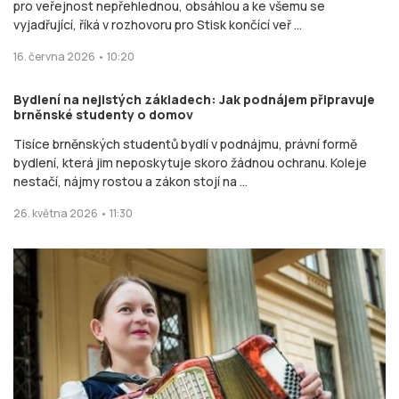
pro veřejnost nepřehlednou, obsáhlou a ke všemu se
vyjadřující, říká v rozhovoru pro Stisk končící veř ...
16. června 2026 • 10:20
Bydlení na nejistých základech: Jak podnájem připravuje
brněnské studenty o domov
Tisíce brněnských studentů bydlí v podnájmu, právní formě
bydlení, která jim neposkytuje skoro žádnou ochranu. Koleje
nestačí, nájmy rostou a zákon stojí na ...
26. května 2026 • 11:30