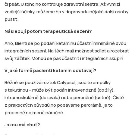
či psát. U toho ho kontroluje zdravotní sestra. Až vymizí
vedlejší účinky, můžeme ho v doprovodu nějaké další osoby
pustit.
Následují potom terapeutická sezení?
Ano, klienti se po podání ketaminu účastní minimálně dvou
integračních sezení. Na těch mají možnost sdílet a rozebrat
svůj zážitek. Mohou se pak účastnit i integračních skupin.
V jaké formě pacienti ketamin dostávají?
Běžně se používá roztok Calypsol, jsou to ampulky
s tekutinou – může být podán intravenózně (do žíly),
intramuskulárně (do svalu) nebo perorálně (ústně). Čistě
z praktických důvodů ho podáváme perorálně, je to
procesně nejméně náročné.
Jakou má chuť?