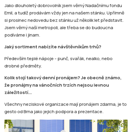
Jako dlouholetý dobrovolník jsem věrný Nadačnímu fondu
Emil, a tudíž prodávám vždy jen na našem stánku. Upřímně
si prosinec nedovedu bez stánku už několik let představit.
Jsem věrný naší metropoli, ale třeba se do budoucna
podíváme i jinam.
Jaký sortiment nabízíte návštěvníkům trhů?
Především teplé nápoje - punč, svařák, nealko, nebo
drobné předměty.
Kolik stojí takový denní pronájem? Je obecně známo,
že pronájmy na vánočních trzích nejsou levnou
záležitostí...
Všechny neziskové organizace mají pronájem zdarma, je to
gesto od Brna jako jejich podpora a prezentace.