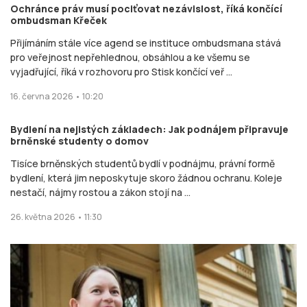
Ochránce práv musí pociťovat nezávislost, říká končící
ombudsman Křeček
Přijímáním stále více agend se instituce ombudsmana stává
pro veřejnost nepřehlednou, obsáhlou a ke všemu se
vyjadřující, říká v rozhovoru pro Stisk končící veř ...
16. června 2026 • 10:20
Bydlení na nejistých základech: Jak podnájem připravuje
brněnské studenty o domov
Tisíce brněnských studentů bydlí v podnájmu, právní formě
bydlení, která jim neposkytuje skoro žádnou ochranu. Koleje
nestačí, nájmy rostou a zákon stojí na ...
26. května 2026 • 11:30