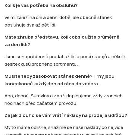
Kolik je vás potřeba na obsluhu?
Velmi záleží na dni a denní době, ale obecně stánek
obsluhuje dva až pět lidí.
Máte zhruba představu, kolik obsloužíte průměrně
za den lidí?
Jsme schopni denně prodat až tisíc porcí nápojů a několik
desítek kusů drobného sortimentu.
Musíte tedy zásobovat stánek denně? Trhy jsou
koneckonců každý den od rána do večera...
Ano, denně. Suroviny a zboží doplňujeme vždy v ranních
hodinách před začátkem provozu.
Za jak dlouho se vám vrátí náklady na prodej a údržbu?
My to máme odlišné, snažíme se naše náklady co nejvíce
uzemnit, abychom na konci adventu vyhlásili co největší