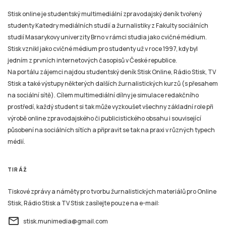
Stisk online je studentský multimediální zpravodajský deník tvořený
studenty Katedry mediálních studií a žurnalistiky z Fakulty sociálních
studií Masarykovy univerzity Brno v rámci studia jako cvičné médium.
Stisk vznikl jako cvičné médium pro studenty už v roce 1997, kdy byl
jedním z prvních internetových časopisů v České republice.
Na portálu zájemci najdou studentský deník Stisk Online, Rádio Stisk, TV
Stisk a také výstupy některých dalších žurnalistických kurzů (s přesahem
na sociální sítě). Cílem multimediální dílny je simulace redakčního
prostředí, každý student si tak může vyzkoušet všechny základní role při
výrobě online zpravodajského či publicistického obsahu i související
působení na sociálních sítích a připravit se tak na praxi v různých typech
médií.
TIRÁŽ
Tiskové zprávy a náměty pro tvorbu žurnalistických materiálů pro Online
Stisk, Rádio Stisk a TV Stisk zasílejte pouze na e-mail:
email
stisk.munimedia@gmail.com