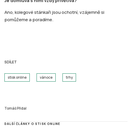
Je domluva s nimi vždy přívětivá?
Ano, kolegové stánkaři jsou ochotní, vzájemně si
pomůžeme a poradíme.
SDÍLET
stisk online
vánoce
trhy
Tomáš Přidal
DALŠÍ ČLÁNKY O STISK ONLINE