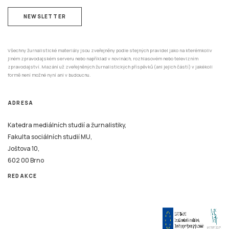
NEWSLETTER
Všechny žurnalistické materiály jsou zveřejněny podle stejných pravidel jako na kterémkoliv
jiném zpravodajském serveru nebo například v novinách, rozhlasovém nebo televizním
zpravodajství. Mazání už zveřejněných žurnalistických příspěvků (ani jejich částí) v jakékoli
formě není možné nyní ani v budoucnu.
ADRESA
Katedra mediálních studií a žurnalistiky,
Fakulta sociálních studií MU,
Joštova 10,
602 00 Brno
REDAKCE