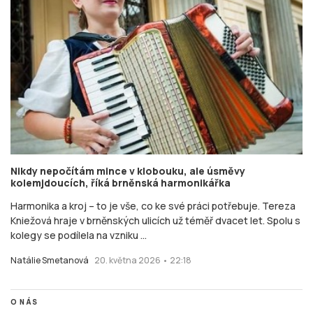
Nikdy nepočítám mince v klobouku, ale úsměvy
kolemjdoucích, říká brněnská harmonikářka
Harmonika a kroj – to je vše, co ke své práci potřebuje. Tereza
Kniežová hraje v brněnských ulicích už téměř dvacet let. Spolu s
kolegy se podílela na vzniku ...
Natálie Smetanová
20. května 2026 • 22:18
O NÁS