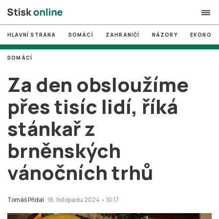
HLAVNÍ STRANA
DOMÁCÍ
ZAHRANIČÍ
NÁZORY
EKONOMI
search
DOMÁCÍ
#
MUNI
Za den obsloužíme
#
Brno
přes tisíc lidí, říká
#
volby
stánkař z
login
PŘIHLÁSIT SE
brněnských
Zapomněli jste heslo?
Založit nový účet
vánočních trhů
Tomáš Přidal
16. listopadu 2024 • 10:17