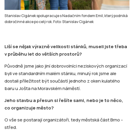
Stanislav Cigánek spolupracuje s Nadačním fondem Emil, který podniká
dobročinné akce po celý rok. Foto: Stanislav Cigánek
Liší se nějak výrazně velikosti stánků, museli jste třeba
v průběhu let do větších prostorů?
Původně jsme jako jiní dobrovolníci neziskových organizací
byli ve standardním malém stánku, minulý rok jsme ale
dostali příležitost být součástí jednoho z oken kulatého
baru u Jošta na Moravském náměstí.
Jeho stavbu a přesun si řešíte sami, nebo je to něco,
co organizuje město?
O vše se postarají organizátoři, tedy městská část Brno -
střed.