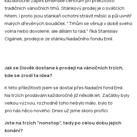
každoročně zaplní brněnské centrum při příležitosti
tradičních vánočních trhů. Stánkový prodej je o svátcích
hitem, i proto jsou stánkaři ochotni strávit měsíc a půl uvnitř
malých dřevěných boudiček. "Trhům se věnuji v době svého
volna nebo dovolené, ale dělám to rád," říká Stanislav
Cigánek, prodejce ze stánku Nadačního fondu Emil.
Jak se člověk dostane k prodeji na vánočních trzích,
kde se zrodí ta idea?
K této příležitosti jsem se dostal přes Nadační fond Emil.
Na trzích prodávám každoročně již několik let. Začátky byly
velkou výzvou, rozhodně toho nebylo málo, bylo to
pro nás něco nového. Dnes už jsme skoro profíci.
Jste na trzích "nonstop", tedy po celou dobu jejich
konání?