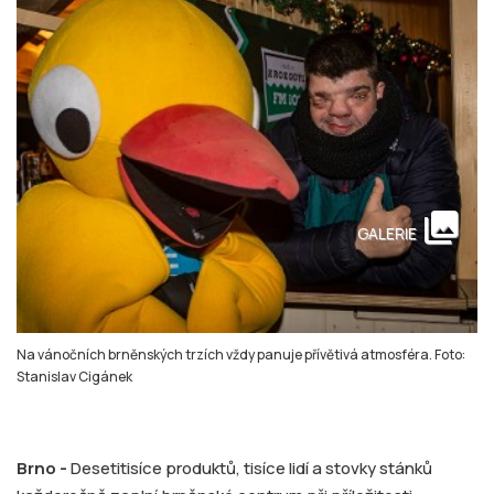
collections
GALERIE
Na vánočních brněnských trzích vždy panuje přívětivá atmosféra. Foto:
Stanislav Cigánek
Brno -
Desetitisíce produktů, tisíce lidí a stovky stánků