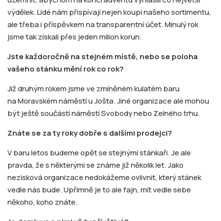
výdělek. Lidé nám přispívají nejen koupí našeho sortimentu,
ale třeba i příspěvkem na transparentní účet. Minulý rok
jsme tak získali přes jeden milion korun.
Jste každoročně na stejném místě, nebo se poloha
vašeho stánku mění rok co rok?
Již druhým rokem jsme ve zmíněném kulatém baru
na Moravském náměstí u Jošta. Jiné organizace ale mohou
být ještě součástí náměstí Svobody nebo Zelného trhu.
Znáte se za ty roky dobře s dalšími prodejci?
V baru letos budeme opět se stejnými stánkaři. Je ale
pravda, že s některými se známe již několik let. Jako
nezisková organizace nedokážeme ovlivnit, který stánek
vedle nás bude. Upřímně je to ale fajn, mít vedle sebe
někoho, koho znáte.