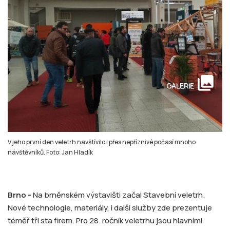
collections
GALERIE
V jeho první den veletrh navštívilo i přes nepříznivé počasí mnoho
návštěvníků. Foto: Jan Hladík
Brno -
Na brněnském výstavišti začal Stavební veletrh.
Nové technologie, materiály, i další služby zde prezentuje
téměř tři sta firem. Pro 28. ročník veletrhu jsou hlavními