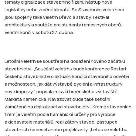
tématy digitalizace stavebního řízení, nástup nové
legislativy nebo změně klimatu. Se Stavebním veletrhem
jsou spojeny také veletrh Dřevo a stavby, Festival
architektury a soutěže pro studenty řemeslných oborů.
Veletrh končí v sobotu 27. dubna.
Letošní veletrh se soustředí na dosažení nového začátku
stavebnictví. „Součástí veletrhu bude konference Restart
českého stavebnictví o aktuální kondici stavebního odvětví
a možnostech, jak dát výstavbě bydlení a infrastruktury
nové impulzy,“ popsala mluvčí brněnského výstaviště
Markéta Kamenická. Navazovat bude také setkání
zaměřené na digitalizaci ve stavebnictví. Kromě stavebních
firem je veletrh podle Kamenické určený pro výrobce
a dodavatele materiálů, realizátory staveb, zástupce
stavebních řemesel anebo projektanty. „Letos se veletrhu