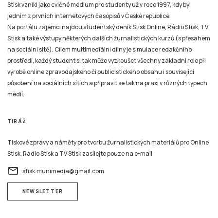
Stisk vznikl jako cvičné médium pro studenty už v roce 1997, kdy byl
jedním z prvních internetových časopisů v České republice.
Na portálu zájemci najdou studentský deník Stisk Online, Rádio Stisk, TV
Stisk a také výstupy některých dalších žurnalistických kurzů (s přesahem
na sociální sítě). Cílem multimediální dílny je simulace redakčního
prostředí, každý student si tak může vyzkoušet všechny základní role při
výrobě online zpravodajského či publicistického obsahu i související
působení na sociálních sítích a připravit se tak na praxi v různých typech
médií.
TIRÁŽ
Tiskové zprávy a náměty pro tvorbu žurnalistických materiálů pro Online
Stisk, Rádio Stisk a TV Stisk zasílejte pouze na e-mail:
email
stisk.munimedia@gmail.com
NEWSLETTER