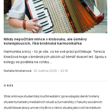
Nikdy nepočítám mince v klobouku, ale úsměvy
kolemjdoucích, říká brněnská harmonikářka
Harmonika a kroj – to je vše, co ke své práci potřebuje. Tereza
Kniežová hraje v brněnských ulicích už téměř dvacet let. Spolu s
kolegy se podílela na vzniku ...
Natálie Smetanová
20. května 2026 • 22:18
O NÁS
Stisk online je studentský multimediální zpravodajský deník tvořený
studenty Katedry mediálních studií a žurnalistiky z Fakulty sociálních
studií Masarykovy univerzity Brno v rámci studia jako cvičné médium.