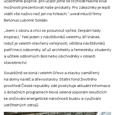
účastníme poprvé, pro účast jsme se rozhodli hlavně kvůli
možnosti prezentovat naše produkty. Pro zákazníky je lepší
vidět vše naživo než jen na fotkách,“ uvedl mluvčí firmy
Betonus Lubomír Soldán.
„Jsem z oboru a chci se posunout vpřed, čerpám tady
inspiraci,“ řekl jeden z návštěvníků veletrhu Jiří Vránek.
I když je veletrh otevřený veřejnosti, většina návštěvníků
patří mezi odborníky, ať už architekty a řemeslníky, studenty
a učitele odborných škol nebo obchodníky v oblasti
stavebnictví.
Souběžně se koná i veletrh Dřevo a stavby zaměřený
na domy na klíč a dřevostavby. Státní fond životního
prostředí České republiky zde poskytuje aktuální informace
o dotačních programech Nová zelená úsporám sloužících
ke snižování energetické náročnosti budov a využívání
udržitelných zdrojů.