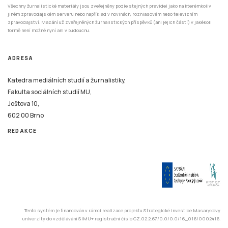
Všechny žurnalistické materiály jsou zveřejněny podle stejných pravidel jako na kterémkoliv
jiném zpravodajském serveru nebo například v novinách, rozhlasovém nebo televizním
zpravodajství. Mazání už zveřejněných žurnalistických příspěvků (ani jejich částí) v jakékoli
formě není možné nyní ani v budoucnu.
ADRESA
Katedra mediálních studií a žurnalistiky,
Fakulta sociálních studií MU,
Joštova 10,
602 00 Brno
REDAKCE
Tento systém je financován v rámci realizace projektu Strategické investice Masarykovy
univerzity do vzdělávání SIMU+ registrační číslo CZ.02.2.67/0.0/0.0/16_016/0002416.