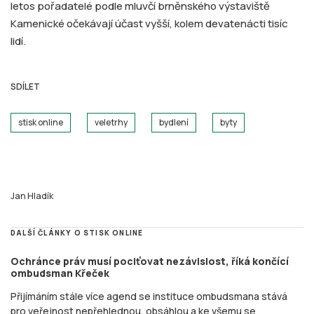
letos pořadatelé podle mluvčí brněnského výstaviště
Kamenické očekávají účast vyšší, kolem devatenácti tisíc
lidí.
SDÍLET
stisk online
veletrhy
bydlení
byty
Jan Hladík
DALŠÍ ČLÁNKY O STISK ONLINE
Ochránce práv musí pociťovat nezávislost, říká končící
ombudsman Křeček
Přijímáním stále více agend se instituce ombudsmana stává
pro veřejnost nepřehlednou, obsáhlou a ke všemu se