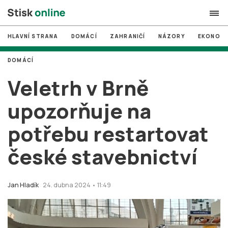
HLAVNÍ STRANA
DOMÁCÍ
ZAHRANIČÍ
NÁZORY
EKONOMI
search
DOMÁCÍ
#
MUNI
Veletrh v Brně
#
Brno
upozorňuje na
#
volby
potřebu restartovat
login
PŘIHLÁSIT SE
české stavebnictví
Zapomněli jste heslo?
Založit nový účet
Jan Hladík
24. dubna 2024 • 11:49