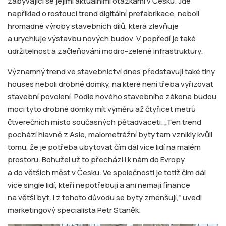
zabývající se jejími aktuálními otázkami v Česku. Jde
například o rostoucí trend digitální prefabrikace, neboli
hromadné výroby stavebních dílů, která zlevňuje
a urychluje výstavbu nových budov. V popředí je také
udržitelnost a začleňování modro-zelené infrastruktury.
Významný trend ve stavebnictví dnes představují také tiny
houses neboli drobné domky, na které není třeba vyřizovat
stavební povolení. Podle nového stavebního zákona budou
moci tyto drobné domky mít výměru až čtyřicet metrů
čtverečních místo současných pětadvaceti. „Ten trend
pochází hlavně z Asie, malometrážní byty tam vznikly kvůli
tomu, že je potřeba ubytovat čím dál více lidí na malém
prostoru. Bohužel už to přechází i k nám do Evropy
a do větších měst v Česku. Ve společnosti je totiž čím dál
více single lidí, kteří nepotřebují a ani nemají finance
na větší byt. I z tohoto důvodu se byty zmenšují,“ uvedl
marketingový specialista Petr Staněk.