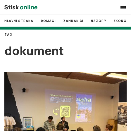
HLAVNÍ STRANA
DOMÁCÍ
ZAHRANIČÍ
NÁZORY
EKONOMI
search
TAG
#
MUNI
dokument
#
Brno
#
volby
login
PŘIHLÁSIT SE
Zapomněli jste heslo?
Založit nový účet