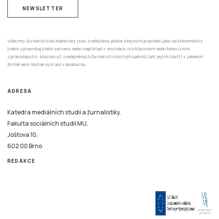
NEWSLETTER
Všechny žurnalistické materiály jsou zveřejněny podle stejných pravidel jako na kterémkoliv
jiném zpravodajském serveru nebo například v novinách, rozhlasovém nebo televizním
zpravodajství. Mazání už zveřejněných žurnalistických příspěvků (ani jejich částí) v jakékoli
formě není možné nyní ani v budoucnu.
ADRESA
Katedra mediálních studií a žurnalistiky,
Fakulta sociálních studií MU,
Joštova 10,
602 00 Brno
REDAKCE