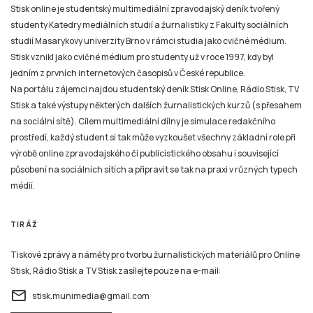
Stisk online je studentský multimediální zpravodajský deník tvořený
studenty Katedry mediálních studií a žurnalistiky z Fakulty sociálních
studií Masarykovy univerzity Brno v rámci studia jako cvičné médium.
Stisk vznikl jako cvičné médium pro studenty už v roce 1997, kdy byl
jedním z prvních internetových časopisů v České republice.
Na portálu zájemci najdou studentský deník Stisk Online, Rádio Stisk, TV
Stisk a také výstupy některých dalších žurnalistických kurzů (s přesahem
na sociální sítě). Cílem multimediální dílny je simulace redakčního
prostředí, každý student si tak může vyzkoušet všechny základní role při
výrobě online zpravodajského či publicistického obsahu i související
působení na sociálních sítích a připravit se tak na praxi v různých typech
médií.
TIRÁŽ
Tiskové zprávy a náměty pro tvorbu žurnalistických materiálů pro Online
Stisk, Rádio Stisk a TV Stisk zasílejte pouze na e-mail:
email
stisk.munimedia@gmail.com