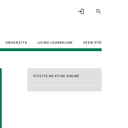
login
search
UNIVERZITA
LIVING JOURNALISM
VĚZNI PÍŠÍ
VÍTEJTE NA STISK.ONLINE