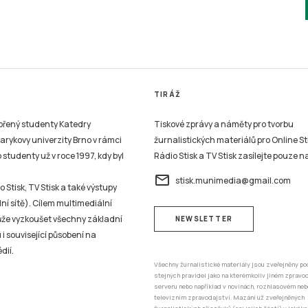
TIRÁŽ
vořený studenty Katedry
Tiskové zprávy a náměty pro tvorbu
sarykovy univerzity Brno v rámci
žurnalistických materiálů pro Online St
studenty už v roce 1997, kdy byl
Rádio Stisk a TV Stisk zasílejte pouze n
email
stisk.munimedia@gmail.com
 Stisk, TV Stisk a také výstupy
ní sítě). Cílem multimediální
může vyzkoušet všechny základní
NEWSLETTER
 i související působení na
dií.
Všechny žurnalistické materiály jsou zveřejněny po
stejných pravidel jako na kterémkoliv jiném zprav
serveru nebo například v novinách, rozhlasovém neb
televizním zpravodajství. Mazání už zveřejněných