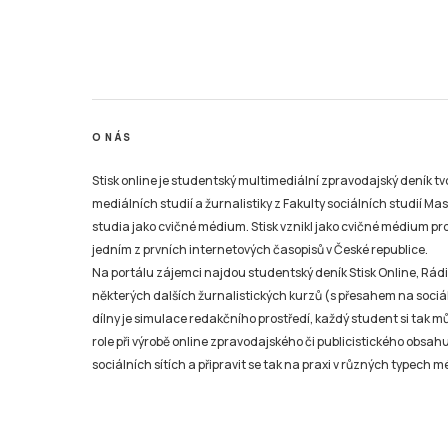
O NÁS
Stisk online je studentský multimediální zpravodajský deník t
mediálních studií a žurnalistiky z Fakulty sociálních studií Ma
studia jako cvičné médium. Stisk vznikl jako cvičné médium pro 
jedním z prvních internetových časopisů v České republice.
Na portálu zájemci najdou studentský deník Stisk Online, Rádio
některých dalších žurnalistických kurzů (s přesahem na sociál
dílny je simulace redakčního prostředí, každý student si tak 
role při výrobě online zpravodajského či publicistického obsahu
sociálních sítích a připravit se tak na praxi v různých typech mé