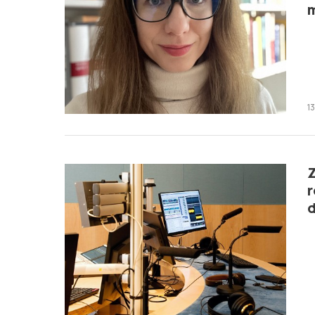
m
1
r
d