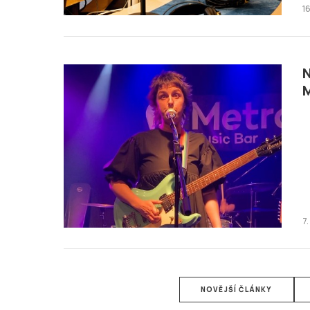
1
N
M
7
NOVĚJŠÍ ČLÁNKY