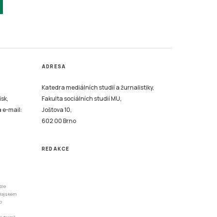
ADRESA
Katedra mediálních studií a žurnalistiky,
isk,
Fakulta sociálních studií MU,
a e-mail:
Joštova 10,
602 00 Brno
REDAKCE
dle
odajském
o