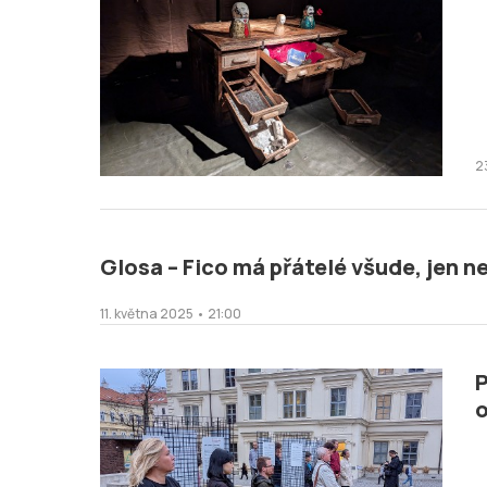
2
Glosa – Fico má přátelé všude, jen n
11. května 2025 • 21:00
P
o