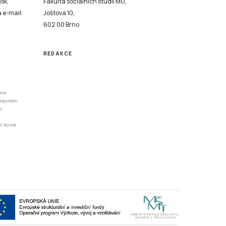
isk,
Fakulta sociálních studií MU,
a e-mail:
Joštova 10,
602 00 Brno
REDAKCE
dle
odajském
o
li formě