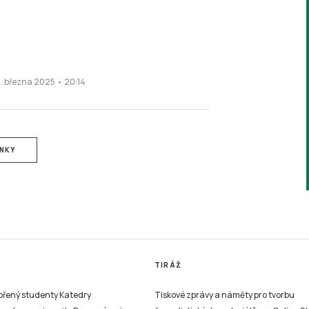
0. března 2025 • 20:14
ÁNKY
TIRÁŽ
vořený studenty Katedry
Tiskové zprávy a náměty pro tvorbu