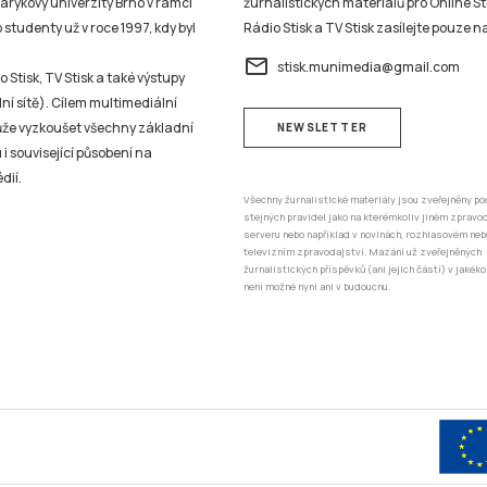
sarykovy univerzity Brno v rámci
žurnalistických materiálů pro Online St
studenty už v roce 1997, kdy byl
Rádio Stisk a TV Stisk zasílejte pouze n
email
stisk.munimedia@gmail.com
 Stisk, TV Stisk a také výstupy
ní sítě). Cílem multimediální
může vyzkoušet všechny základní
NEWSLETTER
 i související působení na
dií.
Všechny žurnalistické materiály jsou zveřejněny po
stejných pravidel jako na kterémkoliv jiném zprav
serveru nebo například v novinách, rozhlasovém neb
televizním zpravodajství. Mazání už zveřejněných
žurnalistických příspěvků (ani jejich částí) v jakéko
není možné nyní ani v budoucnu.