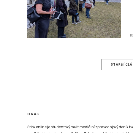
1
STARŠÍ ČL
O NÁS
Stisk online je studentský multimediální zpravodajský deník t