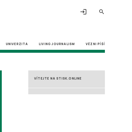
login
search
UNIVERZITA
LIVING JOURNALISM
VĚZNI PÍŠÍ
VÍTEJTE NA STISK.ONLINE