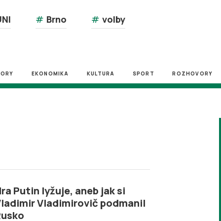
NI
#
Brno
#
volby
ZORY
EKONOMIKA
KULTURA
SPORT
ROZHOVORY
ra Putin lyžuje, aneb jak si
ladimir Vladimirovič podmanil
Rusko