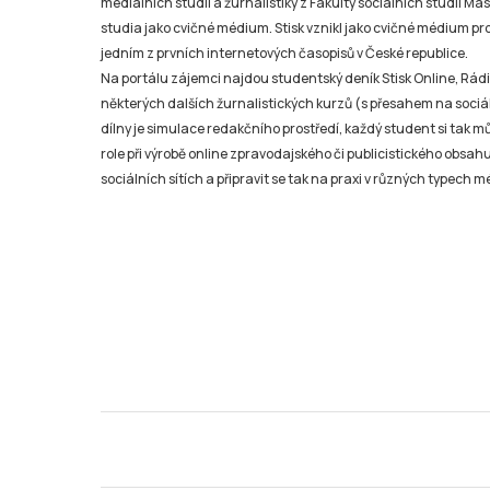
mediálních studií a žurnalistiky z Fakulty sociálních studií Ma
studia jako cvičné médium. Stisk vznikl jako cvičné médium pro 
jedním z prvních internetových časopisů v České republice.
Na portálu zájemci najdou studentský deník Stisk Online, Rádio
některých dalších žurnalistických kurzů (s přesahem na sociál
dílny je simulace redakčního prostředí, každý student si tak 
role při výrobě online zpravodajského či publicistického obsahu
sociálních sítích a připravit se tak na praxi v různých typech mé