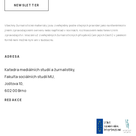
NEWSLETTER
Všechny žurnalistické materiály jsou zveřejněny podle stejných pravidel jako na kterémkoliv
jiném zpravodajském serveru nebo například v novinách, rozhlasovém nebo televizním
zpravodajství. Mazání už zveřejněných žurnalistických příspěvků (ani jejich částí) v jakékoli
formě není možné nyní ani v budoucnu.
ADRESA
Katedra mediálních studií a žurnalistiky,
Fakulta sociálních studií MU,
Joštova 10,
602 00 Brno
REDAKCE