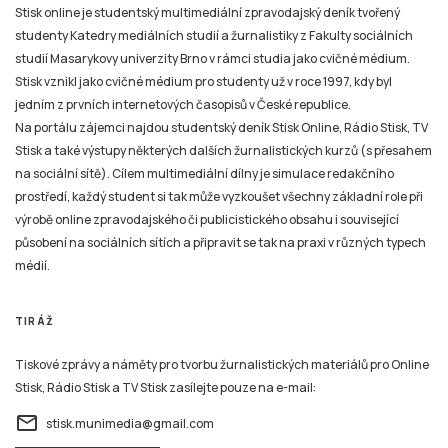
Stisk online je studentský multimediální zpravodajský deník tvořený
studenty Katedry mediálních studií a žurnalistiky z Fakulty sociálních
studií Masarykovy univerzity Brno v rámci studia jako cvičné médium.
Stisk vznikl jako cvičné médium pro studenty už v roce 1997, kdy byl
jedním z prvních internetových časopisů v České republice.
Na portálu zájemci najdou studentský deník Stisk Online, Rádio Stisk, TV
Stisk a také výstupy některých dalších žurnalistických kurzů (s přesahem
na sociální sítě). Cílem multimediální dílny je simulace redakčního
prostředí, každý student si tak může vyzkoušet všechny základní role při
výrobě online zpravodajského či publicistického obsahu i související
působení na sociálních sítích a připravit se tak na praxi v různých typech
médií.
TIRÁŽ
Tiskové zprávy a náměty pro tvorbu žurnalistických materiálů pro Online
Stisk, Rádio Stisk a TV Stisk zasílejte pouze na e-mail:
email
stisk.munimedia@gmail.com