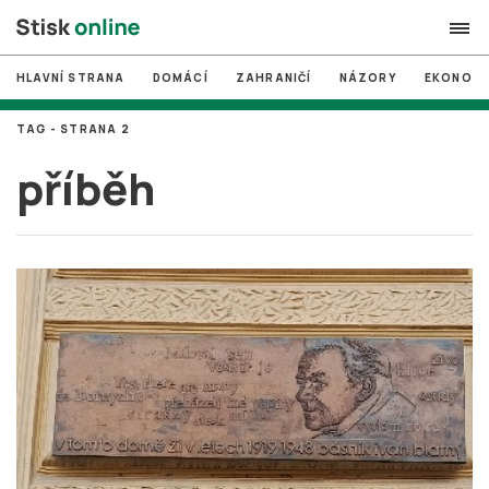
HLAVNÍ STRANA
DOMÁCÍ
ZAHRANIČÍ
NÁZORY
EKONOMI
search
TAG - STRANA 2
#
MUNI
příběh
#
Brno
#
volby
login
PŘIHLÁSIT SE
Zapomněli jste heslo?
Založit nový účet