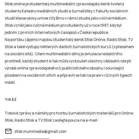
Stisk online je studentský multimediální zpravodajský deník tvořený
studenty Katedry mediálních studií a žurnalistiky z Fakulty sociálních
studií Masarykovy univerzity Brno v rámci studia jako cvičné médium.
Stisk vznikl jako cvičné médium pro studenty už v roce 1997, kdy byl
jedním z prvních internetových časopisů v České republice.
Na portálu zájemci najdou studentský deník Stisk Online, Rádio Stisk, TV
Stisk a také výstupy některých dalších žurnalistických kurzů (s přesahem
na sociální sítě). Cílem multimediální dílny je simulace redakčního
prostředí, každý student si tak může vyzkoušet všechny základní role při
výrobě online zpravodajského či publicistického obsahu i související
působení na sociálních sítích a připravit se tak na praxi v různých typech
médií.
TIRÁŽ
Tiskové zprávy a náměty pro tvorbu žurnalistických materiálů pro Online
Stisk, Rádio Stisk a TV Stisk zasílejte pouze na e-mail:
email
stisk.munimedia@gmail.com