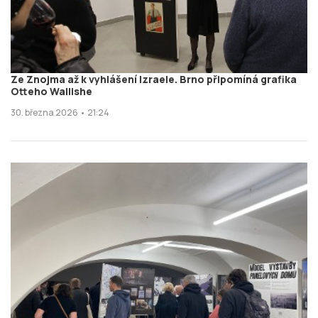
Ze Znojma až k vyhlášení Izraele. Brno připomíná grafika
Otteho Wallishe
30. března 2026 • 21:24