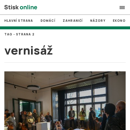
HLAVNÍ STRANA
DOMÁCÍ
ZAHRANIČÍ
NÁZORY
EKONOMI
search
TAG - STRANA 2
#
MUNI
vernisáž
#
Brno
#
volby
login
PŘIHLÁSIT SE
Zapomněli jste heslo?
Založit nový účet