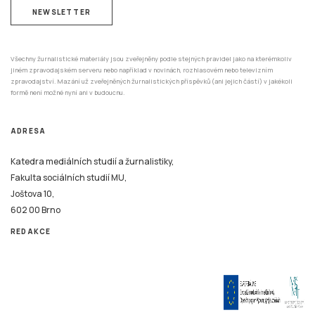
NEWSLETTER
Všechny žurnalistické materiály jsou zveřejněny podle stejných pravidel jako na kterémkoliv
jiném zpravodajském serveru nebo například v novinách, rozhlasovém nebo televizním
zpravodajství. Mazání už zveřejněných žurnalistických příspěvků (ani jejich částí) v jakékoli
formě není možné nyní ani v budoucnu.
ADRESA
Katedra mediálních studií a žurnalistiky,
Fakulta sociálních studií MU,
Joštova 10,
602 00 Brno
REDAKCE