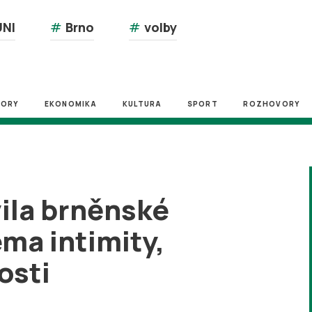
NI
#
Brno
#
volby
ZORY
EKONOMIKA
KULTURA
SPORT
ROZHOVORY
vila brněnské
éma intimity,
osti