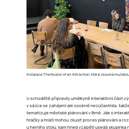
Instalace The Illusion of an Attraction, která zkoumá mužskou 
U schodiště připravily umělkyně interaktivní část v
v sázce se zahájení ale osobně nezúčastnila, takže 
tematizuje městské plánování v Brně. Jde o interakti
hráčky a hráči mohou zkusit proces plánování a r
u herního stolu, kam hned vzápětí usedá skupinka n