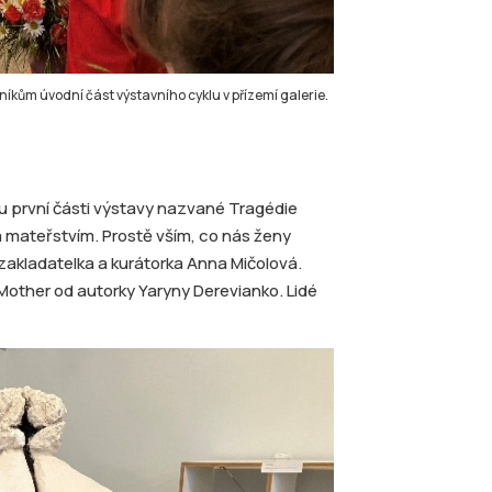
kům úvodní část výstavního cyklu v přízemí galerie.
u první části výstavy nazvané Tragédie
a mateřstvím. Prostě vším, co nás ženy
í zakladatelka a kurátorka Anna Mičolová.
Mother od autorky Yaryny Derevianko. Lidé