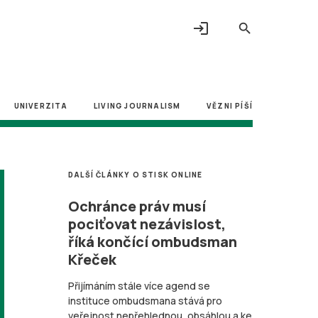
login
search
UNIVERZITA
LIVING JOURNALISM
VĚZNI PÍŠÍ
DALŠÍ ČLÁNKY O STISK ONLINE
Ochránce práv musí
pociťovat nezávislost,
říká končící ombudsman
Křeček
Přijímáním stále více agend se
instituce ombudsmana stává pro
veřejnost nepřehlednou, obsáhlou a ke