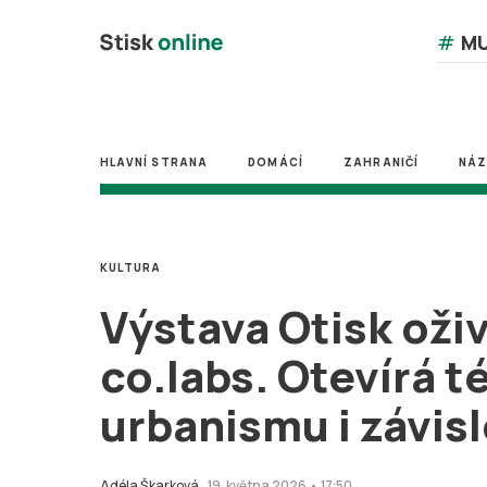
#
MU
HLAVNÍ STRANA
DOMÁCÍ
ZAHRANIČÍ
NÁ
KULTURA
Výstava Otisk oži
co.labs. Otevírá t
urbanismu i závisl
Adéla Škarková
19. května 2026 • 17:50