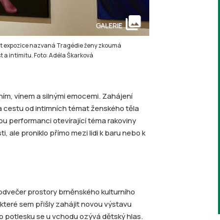
collections
GALERIE
část expozice nazvaná Tragédie ženy zkoumá
 a intimitu. Foto: Adéla Škarková
ním, vínem a silnými emocemi. Zahájení
a cestu od intimních témat ženského těla
 performanci otevírající téma rakoviny
, ale proniklo přímo mezi lidi k baru nebo k
podvečer prostory brněnského kulturního
 které sem přišly zahájit novou výstavu
o potlesku se u vchodu ozývá dětský hlas.