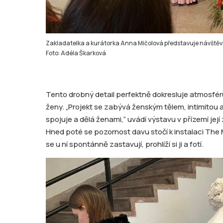
Zakladatelka a kurátorka Anna Mičolová představuje návštěvní
Foto: Adéla Škarková
Tento drobný detail perfektně dokresluje atmosfér
ženy. „Projekt se zabývá ženským tělem, intimitou 
spojuje a dělá ženami,“ uvádí výstavu v přízemí jej
Hned poté se pozornost davu stočí k instalaci The 
se u ní spontánně zastavují, prohlíží si ji a fotí.