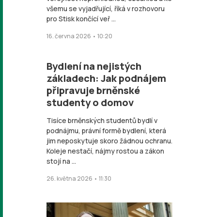
všemu se vyjadřující, říká v rozhovoru
pro Stisk končící veř ...
16. června 2026 • 10:20
Bydlení na nejistých
základech: Jak podnájem
připravuje brněnské
studenty o domov
Tisíce brněnských studentů bydlí v
podnájmu, právní formě bydlení, která
jim neposkytuje skoro žádnou ochranu.
Koleje nestačí, nájmy rostou a zákon
stojí na ...
26. května 2026 • 11:30