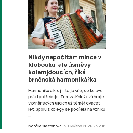
Nikdy nepočítám mince v
klobouku, ale úsměvy
kolemjdoucích, říká
brněnská harmonikářka
Harmonika a kroj – to je vše, co ke své
práci potřebuje. Tereza Kniežová hraje
v brněnských ulicích už téměř dvacet
let. Spolu s kolegy se podílela na vzniku
...
Natálie Smetanová
20. května 2026 • 22:18