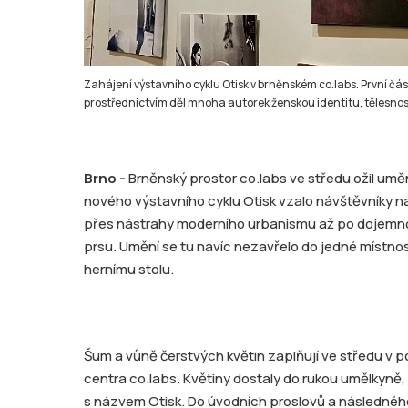
Zahájení výstavního cyklu Otisk v brněnském co.labs. První 
prostřednictvím děl mnoha autorek ženskou identitu, tělesnost
Brno -
Brněnský prostor co.labs ve středu ožil umě
nového výstavního cyklu Otisk vzalo návštěvníky n
přes nástrahy moderního urbanismu až po dojemnou
prsu. Umění se tu navíc nezavřelo do jedné místnosti
hernímu stolu.
Šum a vůně čerstvých květin zaplňují ve středu v 
centra co.labs. Květiny dostaly do rukou umělkyně,
s názvem Otisk. Do úvodních proslovů a následnéh