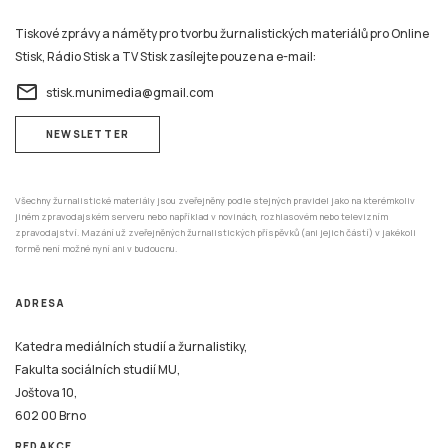
Tiskové zprávy a náměty pro tvorbu žurnalistických materiálů pro Online
Stisk, Rádio Stisk a TV Stisk zasílejte pouze na e-mail:
email
stisk.munimedia@gmail.com
NEWSLETTER
Všechny žurnalistické materiály jsou zveřejněny podle stejných pravidel jako na kterémkoliv
jiném zpravodajském serveru nebo například v novinách, rozhlasovém nebo televizním
zpravodajství. Mazání už zveřejněných žurnalistických příspěvků (ani jejich částí) v jakékoli
formě není možné nyní ani v budoucnu.
ADRESA
Katedra mediálních studií a žurnalistiky,
Fakulta sociálních studií MU,
Joštova 10,
602 00 Brno
REDAKCE