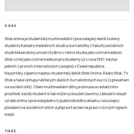
O NÁS
Stisk online je studentský multimediální zpravodajský deník tvořený
studenty Katedry mediálních studií a žurnalistiky z Fakulty sociálních
studií Masarykovy univerzity Brno v rámci studia jako cvičné médium.
Stisk vznikl jako cvičné médium pro studenty už v roce 1997, kdy byl
jedním z prvních internetových časopisů v České republice.
Na portálu zájemci najdou studentský deník Stisk Online, Rádio Stisk, TV
Stisk a také výstupy některých dalších žurnalistických kurzů (s přesahem
na sociální sítě). Cílem multimediální dílny je simulace redakčního
prostředí, každý student si tak může vyzkoušet všechny základní role při
výrobě online zpravodajského či publicistického obsahu i související
působení na sociálních sítích a připravit se tak na praxi v různých typech
médií.
TIRÁŽ