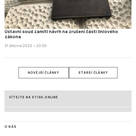
Ústavní soud zamítl návrh na zrušení části liniového
zákona
31. března 2022 • 20:00
NOVĚJŠÍ ČLÁNKY
STARŠÍ ČLÁNKY
VÍTEJTE NA STISK.ONLINE
O NÁS