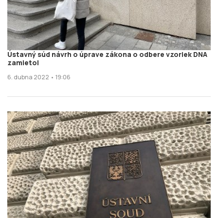
Ústavný súd návrh o úprave zákona o odbere vzoriek DNA
zamietol
6. dubna 2022 • 19:06