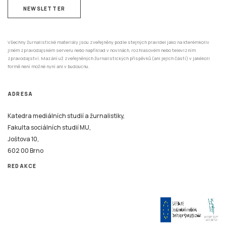
NEWSLETTER
Všechny žurnalistické materiály jsou zveřejněny podle stejných pravidel jako na kterémkoliv
jiném zpravodajském serveru nebo například v novinách, rozhlasovém nebo televizním
zpravodajství. Mazání už zveřejněných žurnalistických příspěvků (ani jejich částí) v jakékoli
formě není možné nyní ani v budoucnu.
ADRESA
Katedra mediálních studií a žurnalistiky,
Fakulta sociálních studií MU,
Joštova 10,
602 00 Brno
REDAKCE