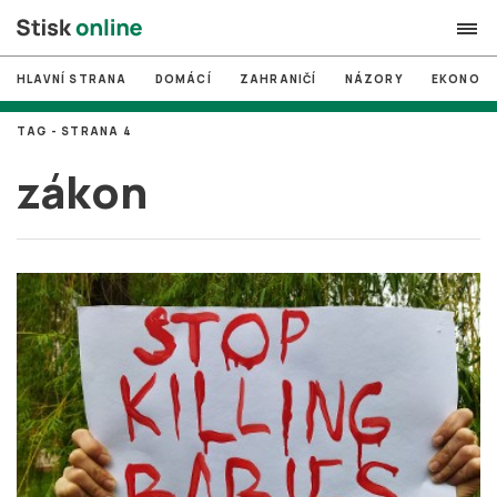
HLAVNÍ STRANA
DOMÁCÍ
ZAHRANIČÍ
NÁZORY
EKONOMI
search
TAG - STRANA 4
#
MUNI
zákon
#
Brno
#
volby
login
PŘIHLÁSIT SE
Zapomněli jste heslo?
Založit nový účet