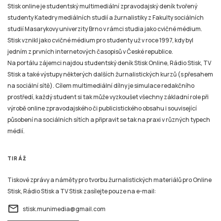
Stisk online je studentský multimediální zpravodajský deník tvořený
studenty Katedry mediálních studií a žurnalistiky z Fakulty sociálních
studií Masarykovy univerzity Brno v rámci studia jako cvičné médium.
Stisk vznikl jako cvičné médium pro studenty už v roce 1997, kdy byl
jedním z prvních internetových časopisů v České republice.
Na portálu zájemci najdou studentský deník Stisk Online, Rádio Stisk, TV
Stisk a také výstupy některých dalších žurnalistických kurzů (s přesahem
na sociální sítě). Cílem multimediální dílny je simulace redakčního
prostředí, každý student si tak může vyzkoušet všechny základní role při
výrobě online zpravodajského či publicistického obsahu i související
působení na sociálních sítích a připravit se tak na praxi v různých typech
médií.
TIRÁŽ
Tiskové zprávy a náměty pro tvorbu žurnalistických materiálů pro Online
Stisk, Rádio Stisk a TV Stisk zasílejte pouze na e-mail:
email
stisk.munimedia@gmail.com