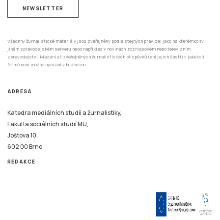
NEWSLETTER
Všechny žurnalistické materiály jsou zveřejněny podle stejných pravidel jako na kterémkoliv
jiném zpravodajském serveru nebo například v novinách, rozhlasovém nebo televizním
zpravodajství. Mazání už zveřejněných žurnalistických příspěvků (ani jejich částí) v jakékoli
formě není možné nyní ani v budoucnu.
ADRESA
Katedra mediálních studií a žurnalistiky,
Fakulta sociálních studií MU,
Joštova 10,
602 00 Brno
REDAKCE