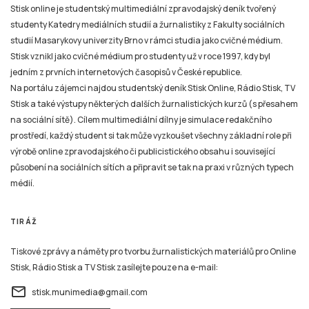
Stisk online je studentský multimediální zpravodajský deník tvořený
studenty Katedry mediálních studií a žurnalistiky z Fakulty sociálních
studií Masarykovy univerzity Brno v rámci studia jako cvičné médium.
Stisk vznikl jako cvičné médium pro studenty už v roce 1997, kdy byl
jedním z prvních internetových časopisů v České republice.
Na portálu zájemci najdou studentský deník Stisk Online, Rádio Stisk, TV
Stisk a také výstupy některých dalších žurnalistických kurzů (s přesahem
na sociální sítě). Cílem multimediální dílny je simulace redakčního
prostředí, každý student si tak může vyzkoušet všechny základní role při
výrobě online zpravodajského či publicistického obsahu i související
působení na sociálních sítích a připravit se tak na praxi v různých typech
médií.
TIRÁŽ
Tiskové zprávy a náměty pro tvorbu žurnalistických materiálů pro Online
Stisk, Rádio Stisk a TV Stisk zasílejte pouze na e-mail:
email
stisk.munimedia@gmail.com